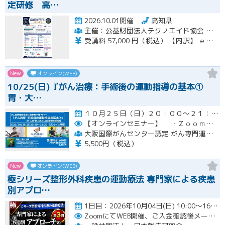
定研修 高…
2026.10.01開催
高知県
主催：公益財団法人テクノエイド協会 集合研修会場期間：一般社団法人ナチュラルハートフルケアネットワーク
受講料 57,000 円（税込） 【内訳】 ｅラーニング受講料・テキスト代 21,000 円（税込） 集合講習受講料 36,000 円（税込） ※インターネットに係る通信料（回線料）は、受講料には含まれません。
New
オンライン(WEB)
10/25(日)『がん治療：手術後の運動指導の基本①
胃・大…
１０月２５日（日）２０：００～２１：３０開催
【オンラインセミナー】
・Ｚｏｏｍにて開催。事前にＵＲＬをメールにてお知らせします。
大阪国際がんセンター認定 がん専門運動指導士 事務局（ルネサンス運動支援センター内）
5,500円（税込）
New
オンライン(WEB)
極シリーズ整形外科疾患の運動療法 専門家による疾患
別アプロ…
1日目：2026年10月04日(日) 10:00〜16:00 2日目：2026年10月25日(日) 10:00〜16…開催
ZoomにてWEB開催、ご入金確認後メールにてURLをお知らせいたします。