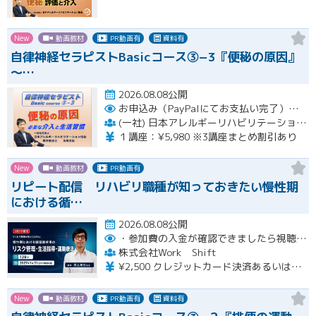
New
動画教材
PR動画有
資料有
自律神経セラピストBasicコース③−3『便秘の原因』
〜…
2026.08.08公開
お申込み（PayPalにてお支払い完了）後にメール or LINEオープンチャットより、アーカイブ視聴の際に必要なリンクをお送りいたします。
(一社) 日本アレルギーリハビリテーション協会
１講座：¥5,980 ※3講座まとめ割引あり
New
動画教材
PR動画有
リピート配信 リハビリ職種が知っておきたい慢性期
における循…
2026.08.08公開
・参加費の入金が確認できましたら視聴用URLとパスワードおよび資料をお申込みいただきましたメールアドレスに送付します。
株式会社Work Shift
¥2,500 クレジットカード決済あるいは銀行振込となります。
New
動画教材
PR動画有
資料有