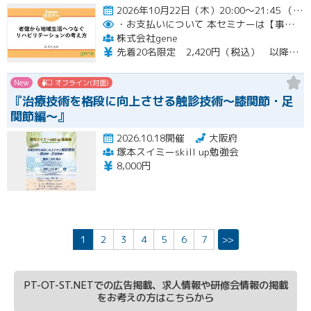
2026年10月22日（木）20:00～21:45 （受付開始時間 19:45）開催
・お支払いについて
本セミナーは【事前支払い（クレジットカード・銀行振込）】です。
株式会社gene
先着20名限定 2,420円（税込） 以降3,000円（税込） ※お支払い方法：クレジットカード・銀行振込 【キャンセルについて】 決済後はいかなる理由でも返金はいたしませんのでご了承ください。 受講料をお支払いいただいた方には、後日アーカイブの視聴URLをお送りいたします。
New
オフライン(対面)
『治療技術を格段に向上させる触診技術～膝関節・足
関節編～』
2026.10.18開催
大阪府
塚本スイミーskill up勉強会
8,000円
1
2
3
4
5
6
7
>>
PT-OT-ST.NETでの広告掲載、求人情報や研修会情報の掲載
をお考えの方はこちらから