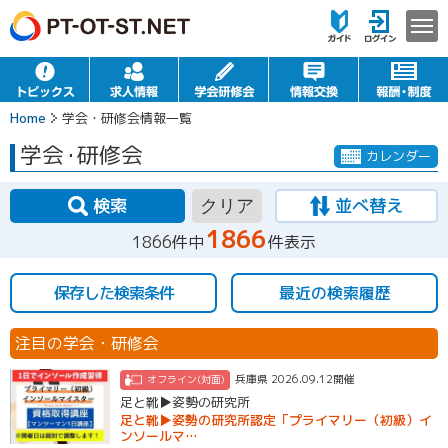
Home
学会・研修会情報一覧
学会
・
研修会
カレンダー
検索
並べ替え
クリア
1866
1866件中
件表示
保存した検索条件
最近の検索履歴
注目の学会・研修会
兵庫県 2026.09.12開催
オフライン(対面)
足と靴▶姿勢の研究所
足と靴▶姿勢の研究所認定「プライマリー（初級）イ
ンソールマ…