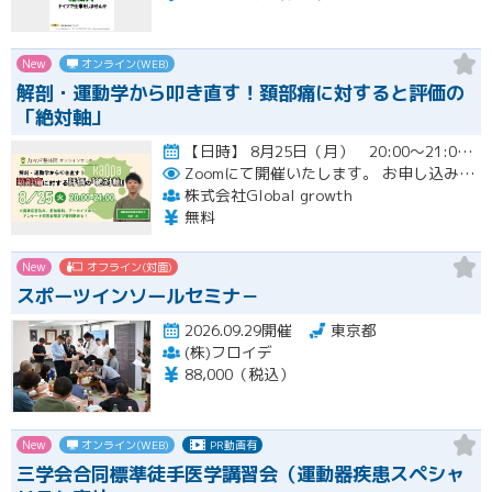
New
オンライン(WEB)
解剖・運動学から叩き直す！頚部痛に対すると評価の
「絶対軸」
【日時】 8月25日（月） 20:00〜21:00 （質疑応答込み）開催
Zoomにて開催いたします。
お申し込み者様には開催当日にZoomのリンクをお送りいたします。
株式会社Global growth
無料
New
オフライン(対面)
スポーツインソールセミナ－
2026.09.29開催
東京都
(株)フロイデ
88,000（税込）
New
オンライン(WEB)
PR動画有
三学会合同標準徒手医学講習会（運動器疾患スペシャ