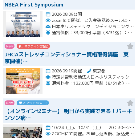
NBEA First Symposium
2026.08.09公開
zoomにて開催。ご入金確認後メールにてURLをお送りいたします。
日本ホリスティックコンディショニング協会
通常価格：33,000円 早割（8/31迄）：22,000円
New
オフライン(対面)
JHCAストレッチコンディショナー資格取得講座 東
京開催(…
2026.09.19開催
東京都
特定非営利活動法人日本ホリスティックコンディショニング協会
通常料金：132,000円 早割（8/31迄）：120,000円 ペア割：110,000円
New
オンライン(WEB)
【オンラインセミナー】 明日から実践できる！パーキ
ンソン病…
10/24（土)、10/31（土） 20：30～22：00開催
ZOOMにて開催。お申し込み後、振込先の案内メールをお送り致します。