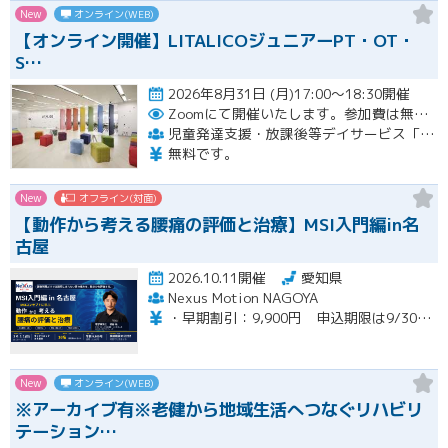
New
オンライン(WEB)
【オンライン開催】LITALICOジュニアーPT・OT・
S…
2026年8月31日 (月)17:00～18:30開催
Zoomにて開催いたします。参加費は無料です。
児童発達支援・放課後等デイサービス「LITALICOジュニア」
無料です。
New
オフライン(対面)
【動作から考える腰痛の評価と治療】MSI入門編in名
古屋
2026.10.11開催
愛知県
Nexus Motion NAGOYA
・早期割引：9,900円 申込期限は9/30（水）まで ・通常価格：12,100円 ・再受講：6,600円（MSI入門編受講歴のある方）※８名限定
New
オンライン(WEB)
※アーカイブ有※老健から地域生活へつなぐリハビリ
テーション…