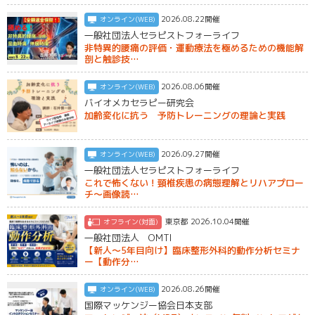
2026.08.22開催
オンライン(WEB)
一般社団法人セラピストフォーライフ
非特異的腰痛の評価・運動療法を極めるための機能解
剖と触診技…
2026.08.06開催
オンライン(WEB)
バイオメカセラピー研究会
加齢変化に抗う 予防トレーニングの理論と実践
2026.09.27開催
オンライン(WEB)
一般社団法人セラピストフォーライフ
これで怖くない！頸椎疾患の病態理解とリハアプロー
チ〜画像読…
東京都 2026.10.04開催
オフライン(対面)
一般社団法人 OMTI
【新人〜5年目向け】臨床整形外科的動作分析セミナ
ー【動作分…
2026.08.26開催
オンライン(WEB)
国際マッケンジー協会日本支部