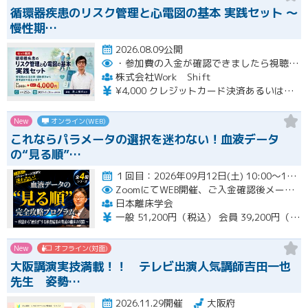
循環器疾患のリスク管理と心電図の基本 実践セット ～
慢性期…
2026.08.09公開
・参加費の入金が確認できましたら視聴用URLとパスワードおよび資料をお申込みいただきましたメールアドレスに送付します。
株式会社Work Shift
¥4,000 クレジットカード決済あるいは銀行振込となります。
New
オンライン(WEB)
これならパラメータの選択を迷わない！血液データ
の“見る順”…
１回目：2026年09月12日(土) 10:00〜16:00 ２回目：2026年10月31日(土) 10:00〜16…開催
ZoomにてWEB開催、ご入金確認後メールにてURLをお知らせいたします。
日本離床学会
一般 51,200円（税込） 会員 39,200円（税込）
New
オフライン(対面)
大阪講演実技満載！！ テレビ出演人気講師吉田一也
先生 姿勢…
2026.11.29開催
大阪府