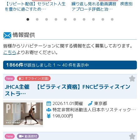
【リピート配信】セラピスト人生
繰り返し見れる動画講習 疾患別
を豊かに過ごすため…
アプローチ評価と治…
情報提供
皆様からリハビテーションに関する情報を広く募集しております。
こちら
よりお寄せください。
1866件
が該当しました 1 ～ 40 件を表示中
New
オフライン(対面)
JHCA主催 【ピラティス資格】FNCピラティスイン
ストラ…
2026.11.01開催
東京都
特定非営利活動法人日本ホリスティックコンディショニング協会
198,000円
New
動画教材