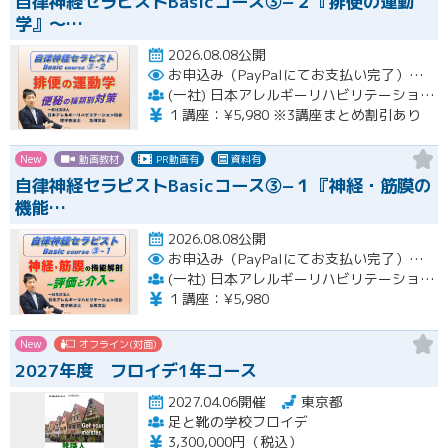
自律神経セラピストBasicコース③−２『排便の運動
学』〜…
2026.08.08公開
お申込み（PayPalにてお支払い完了）後にメール or LINEオープンチャットより、アーカイブ視聴の際に必要なリンクをお送りいたします。
(一社) 日本アレルギーリハビリテーション協会
１講座：¥5,980 ※3講座まとめ割引あり
New
動画教材
PR動画有
資料有
自律神経セラピストBasicコース③−１『神経・筋膜の
機能…
2026.08.08公開
お申込み（PayPalにてお支払い完了）後にメール or LINEオープンチャットより、アーカイブ視聴の際に必要なリンクをお送りいたします。
(一社) 日本アレルギーリハビリテーション協会
１講座：¥5,980
New
オフライン(対面)
2027年度 フロイデ1年コース
2027.04.06開催
東京都
足と靴の学校フロイデ
3,300,000円（税込）