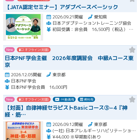
【JATA認定セミナー】アダプベースベーシック
2026.09.21開催
愛知県
日本アダプテーショントレーニング協会
初回受講：非会員 16,500円（税込） 一般会員 14,850円（税込） 特待会員 13,200円（税込) 会員再受講：一般会員 3,712円（税込） 特待会員 3,300円（税込） 支払い方法：銀行事前振り込み
New
オフライン(対面)
日本PNF学会主催 2026年度講習会 中級Aコース東
京
2026.12.05開催
東京都
日本PNF学会
日本PNF学会会員 16,000円
New
オフライン(対面)
PR動画有
資料有
【対面】自律神経セラピストBasicコース③−4『神
経・筋…
2026.09.12開催
東京都
(一社) 日本アレルギーリハビリテーション協会
¥44,000 ※早期割引あり