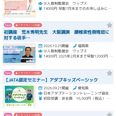
少人数制勉強会 ウップス
14000円 早割7月末までのお申し込みにて12000 さらにペア割2000円引き
New
オフライン(対面)
初講座 荒木秀明先生 大阪講演 腰椎変性側弯症に
対する徒手…
2026.10.25開催
福岡県
少人数制勉強会 ウップス
14000円 2025年2月末まで早割12000円 ペア割さらに1000円引き
New
オフライン(対面)
【JATA認定セミナー】アダプキッズベーシック
2026.09.21開催
愛知県
日本アダプテーショントレーニング協会
初回受講：非会員 16,500円（税込） 一般会員 14,850円（税込） 特待会員 13,200円（税込) 会員再受講：一般会員 3,712円（税込） 特待会員 3,300円（税込）
New
オフライン(対面)