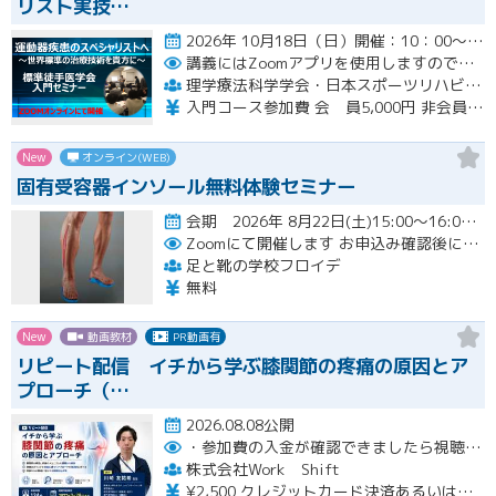
リスト実技…
2026年 10月18日（日）開催：10：00～17：00 6時間の入門コースWebセミナー開催
講義にはZoomアプリを使用しますので受講生の皆様は各自準備をお願いいたします。
理学療法科学学会・日本スポーツリハビリテーション学会・標準徒手医学会 運動器疾患スペシャリスト実技講習会（三学会合同標準徒手医学講習会）
入門コース参加費 会 員5,000円 非会員6,000円
New
オンライン(WEB)
固有受容器インソール無料体験セミナー
会期 2026年 8月22日(土)15:00～16:00開催
Zoomにて開催します
お申込み確認後に、メールにてZOOM招待メールを送ります
足と靴の学校フロイデ
無料
New
動画教材
PR動画有
リピート配信 イチから学ぶ膝関節の疼痛の原因とア
プローチ（…
2026.08.08公開
・参加費の入金が確認できましたら視聴用URLとパスワードおよび資料をお申込みいただきましたメールアドレスに送付します。
株式会社Work Shift
¥2,500 クレジットカード決済あるいは銀行振込となります。