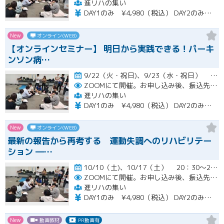
進リハの集い
DAY1のみ ¥4,980（税込） DAY2のみ ¥4,980（税込） 2日間セット ¥7,980（税込）
New
オンライン(WEB)
【オンラインセミナー】 明日から実践できる！パーキ
ンソン病…
9/22（火・祝日)、9/23（水・祝日） 20：30～22：00開催
ZOOMにて開催。お申し込み後、振込先の案内メールをお送り致します。
進リハの集い
DAY1のみ ¥4,980（税込） DAY2のみ ¥4,980（税込） 2日間セット ¥7,980（税込）
New
オンライン(WEB)
最新の報告から再考する 運動失調へのリハビリテー
ション ―…
10/10（土)、10/17（土） 20：30～22：00開催
ZOOMにて開催。お申し込み後、振込先の案内メールをお送り致します。
進リハの集い
DAY1のみ ¥4,980（税込） DAY2のみ ¥4,980（税込） 2日間セット ¥7,980（税込）
New
動画教材
PR動画有