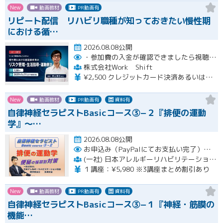
New
動画教材
PR動画有
リピート配信 リハビリ職種が知っておきたい慢性期
における循…
2026.08.08公開
・参加費の入金が確認できましたら視聴用URLとパスワードおよび資料をお申込みいただきましたメールアドレスに送付します。
株式会社Work Shift
¥2,500 クレジットカード決済あるいは銀行振込となります。
New
動画教材
PR動画有
資料有
自律神経セラピストBasicコース③−２『排便の運動
学』〜…
2026.08.08公開
お申込み（PayPalにてお支払い完了）後にメール or LINEオープンチャットより、アーカイブ視聴の際に必要なリンクをお送りいたします。
(一社) 日本アレルギーリハビリテーション協会
１講座：¥5,980 ※3講座まとめ割引あり
New
動画教材
PR動画有
資料有
自律神経セラピストBasicコース③−１『神経・筋膜の
機能…