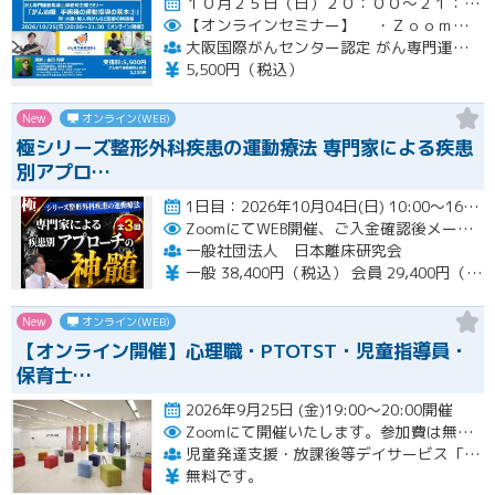
１０月２５日（日）２０：００～２１：３０開催
【オンラインセミナー】
・Ｚｏｏｍにて開催。事前にＵＲＬをメールにてお知らせします。
大阪国際がんセンター認定 がん専門運動指導士 事務局（ルネサンス運動支援センター内）
5,500円（税込）
New
オンライン(WEB)
極シリーズ整形外科疾患の運動療法 専門家による疾患
別アプロ…
1日目：2026年10月04日(日) 10:00〜16:00 2日目：2026年10月25日(日) 10:00〜16…開催
ZoomにてWEB開催、ご入金確認後メールにてURLをお知らせいたします。
一般社団法人 日本離床研究会
一般 38,400円（税込） 会員 29,400円（税込）
New
オンライン(WEB)
【オンライン開催】心理職・PTOTST・児童指導員・
保育士…
2026年9月25日 (金)19:00～20:00開催
Zoomにて開催いたします。参加費は無料です。
児童発達支援・放課後等デイサービス「LITALICOジュニア」
無料です。