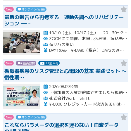
New
オンライン(WEB)
最新の報告から再考する 運動失調へのリハビリテー
ション ―…
10/10（土)、10/17（土） 20：30～22：00開催
ZOOMにて開催。お申し込み後、振込先の案内メールをお送り致します。
進リハの集い
DAY1のみ ¥4,980（税込） DAY2のみ ¥4,980（税込） 2日間セット ¥7,980（税込）
New
動画教材
PR動画有
循環器疾患のリスク管理と心電図の基本 実践セット ～
慢性期…
2026.08.09公開
・参加費の入金が確認できましたら視聴用URLとパスワードおよび資料をお申込みいただきましたメールアドレスに送付します。
株式会社Work Shift
¥4,000 クレジットカード決済あるいは銀行振込となります。
New
オンライン(WEB)
これならパラメータの選択を迷わない！血液データ