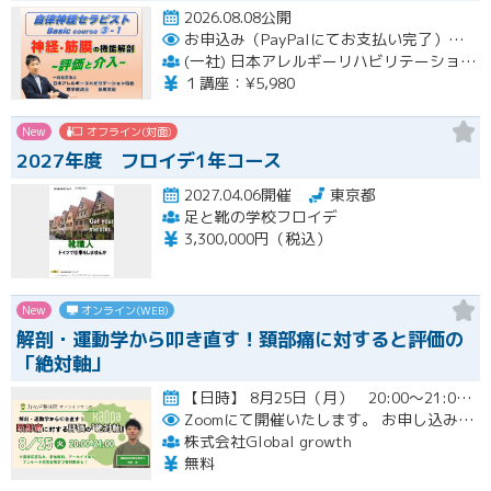
2026.08.08公開
お申込み（PayPalにてお支払い完了）後にメール or LINEオープンチャットより、アーカイブ視聴の際に必要なリンクをお送りいたします。
(一社) 日本アレルギーリハビリテーション協会
１講座：¥5,980
New
オフライン(対面)
2027年度 フロイデ1年コース
2027.04.06開催
東京都
足と靴の学校フロイデ
3,300,000円（税込）
New
オンライン(WEB)
解剖・運動学から叩き直す！頚部痛に対すると評価の
「絶対軸」
【日時】 8月25日（月） 20:00〜21:00 （質疑応答込み）開催
Zoomにて開催いたします。
お申し込み者様には開催当日にZoomのリンクをお送りいたします。
株式会社Global growth
無料