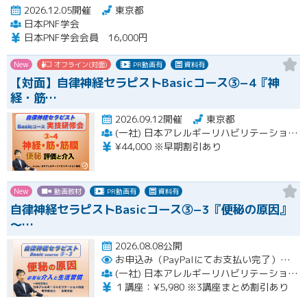
2026.12.05開催
東京都
日本PNF学会
日本PNF学会会員 16,000円
New
オフライン(対面)
PR動画有
資料有
【対面】自律神経セラピストBasicコース③−4『神
経・筋…
2026.09.12開催
東京都
(一社) 日本アレルギーリハビリテーション協会
¥44,000 ※早期割引あり
New
動画教材
PR動画有
資料有
自律神経セラピストBasicコース③−3『便秘の原因』
〜…
2026.08.08公開
お申込み（PayPalにてお支払い完了）後にメール or LINEオープンチャットより、アーカイブ視聴の際に必要なリンクをお送りいたします。
(一社) 日本アレルギーリハビリテーション協会
１講座：¥5,980 ※3講座まとめ割引あり