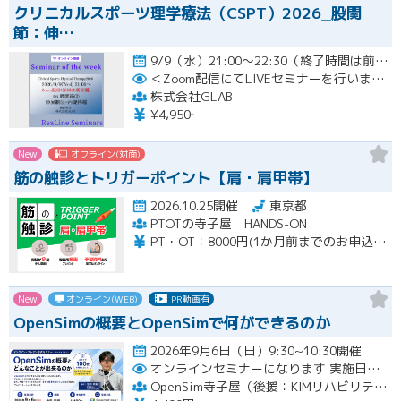
クリニカルスポーツ理学療法（CSPT）2026_股関
節：伸…
9/9（水）21:00〜22:30（終了時間は前後する可能性がございます。）開催
＜Zoom配信にてLIVEセミナーを行います＞
株式会社GLAB
¥4,950‐
New
オフライン(対面)
筋の触診とトリガーポイント【肩・肩甲帯】
2026.10.25開催
東京都
PTOTの寺子屋 HANDS-ON
PT・OT：8000円(1か月前までのお申込みで6000円) ※当会は経験年数が浅く職場に指導者がいないなどの若手のための活動を主旨としている会です。経験年数4年以上の方には一般的な手技技術のセミナー料金をご案内させていただきます。（上記受講料に＋15000円） また理学療法士としては新卒でも、過去に柔道整復師やパーソナルトレーナーなどをしていた方も５年目以上の扱いといたします。ご了承ください。
New
オンライン(WEB)
PR動画有
OpenSimの概要とOpenSimで何ができるのか
2026年9月6日（日）9:30~10:30開催
オンラインセミナーになります
実施日時：2026年9月6日（日）9:30～10:30（オンライン・Japan Tokyo時間・アーカイブなし）
OpenSim寺子屋（後援：KIMリハビリテーション勉強会）