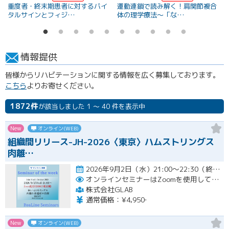
重度者・終末期患者に対するバイ
運動連鎖で読み解く！肩関節複合
タルサインとフィジ…
体の理学療法〜「な…
情報提供
皆様からリハビテーションに関する情報を広く募集しております。
こちら
よりお寄せください。
1872件
が該当しました 1 ～ 40 件を表示中
New
オンライン(WEB)
組織間リリース-JH-2026〈東京〉ハムストリングス
肉離…
2026年9月2日（水）21:00〜22:30（終了時間は前後する場合がございます）開催
オンラインセミナーはZoomを使用して開催します。
株式会社GLAB
通常価格：¥4,950‐
New
オンライン(WEB)