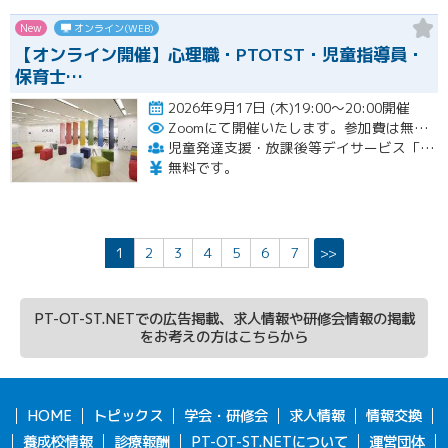
New
オンライン(WEB)
【オンライン開催】心理職・PTOTST・児童指導員・
保育士…
2026年9月17日 (木)19:00～20:00開催
Zoomにて開催いたします。参加費は無料です。
児童発達支援・放課後等デイサービス「LITALICOジュニア」
無料です。
1
2
3
4
5
6
7
>>
PT-OT-ST.NETでの広告掲載、求人情報や研修会情報の掲載
をお考えの方はこちらから
HOME
トピックス
学会・研修会
求人情報
情報交換
養成校情報
診療報酬
PT-OT-ST.NETについて
運営団体