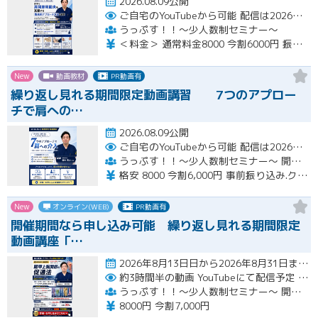
2026.08.09公開
ご自宅のYouTubeから可能
配信は2026年9月14日から9月30日まで見放題
うっぷす！！〜少人数制セミナー〜
＜料金＞ 通常料金8000 今割6000円 振り込み、クレジット可能
New
動画教材
PR動画有
繰り返し見れる期間限定動画講習 7つのアプロー
チで肩への…
2026.08.09公開
ご自宅のYouTubeから可能
配信は2026年9月14日から9月30日まで見放題
うっぷす！！〜少人数制セミナー〜 開催日期間内ならいつでも申し込み可能
格安 8000 今割6,000円 事前振り込み.クレジット可能
New
オンライン(WEB)
PR動画有
開催期間なら申し込み可能 繰り返し見れる期間限定
動画講座「…
2026年8月13日日から2026年8月31日まで見放題 開催前日までにYouTubeアドレスお伝えします開催
約3時間半の動画
YouTubeにて配信予定
この期間はいくらでも見放題
うっぷす！！〜少人数制セミナー〜 開催期間内ならいつでも申し込み可能
8000円 今割7,000円