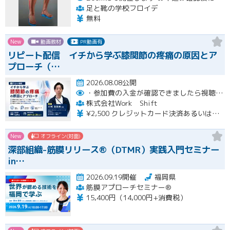
足と靴の学校フロイデ
無料
New
動画教材
PR動画有
リピート配信 イチから学ぶ膝関節の疼痛の原因とア
プローチ（…
2026.08.08公開
・参加費の入金が確認できましたら視聴用URLとパスワードおよび資料をお申込みいただきましたメールアドレスに送付します。
株式会社Work Shift
¥2,500 クレジットカード決済あるいは銀行振込となります。
New
オフライン(対面)
深部組織-筋膜リリース®（DTMR）実践入門セミナー
in…
2026.09.19開催
福岡県
筋膜アプローチセミナー®
15,400円（14,000円+消費税）