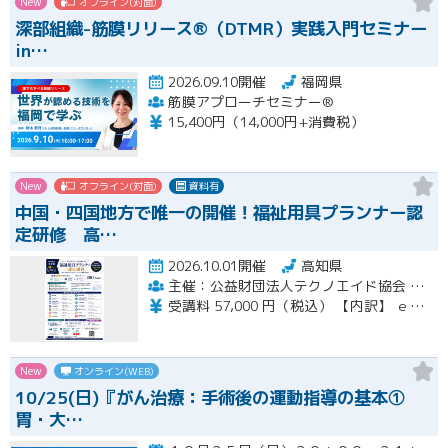
New
オフライン(対面)
深部組織-筋膜リリース®（DTMR）実践入門セミナー
in…
2026.09.10開催
福岡県
筋膜アプローチセミナー®
15,400円（14,000円+消費税）
New
オフライン(対面)
資料有
中国・四国地方で唯一の開催！福祉用具プランナー認
定研修 高…
2026.10.01開催
高知県
主催：公益財団法人テクノエイド協会 集合研修会場期間：一般社団法人ナチュラルハートフルケアネットワーク
受講料 57,000 円（税込） 【内訳】 ｅラーニング受講料・テキスト代 21,000 円（税込） 集合講習受講料 36,000 円（税込） ※インターネットに係る通信料（回線料）は、受講料には含まれません。
New
オンライン(WEB)
10/25(日)『がん治療：手術後の運動指導の基本①
胃・大…