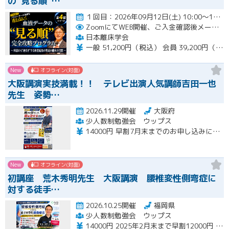
の“見る順”…
１回目：2026年09月12日(土) 10:00〜16:00 ２回目：2026年10月31日(土) 10:00〜16…開催
ZoomにてWEB開催、ご入金確認後メールにてURLをお知らせいたします。
日本離床学会
一般 51,200円（税込） 会員 39,200円（税込）
New
オフライン(対面)
大阪講演実技満載！！ テレビ出演人気講師吉田一也
先生 姿勢…
2026.11.29開催
大阪府
少人数制勉強会 ウップス
14000円 早割7月末までのお申し込みにて12000 さらにペア割2000円引き
New
オフライン(対面)
初講座 荒木秀明先生 大阪講演 腰椎変性側弯症に
対する徒手…
2026.10.25開催
福岡県
少人数制勉強会 ウップス
14000円 2025年2月末まで早割12000円 ペア割さらに1000円引き