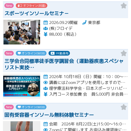
New
オフライン(対面)
スポーツインソールセミナ－
2026.09.29開催
東京都
(株)フロイデ
88,000（税込）
New
オンライン(WEB)
PR動画有
三学会合同標準徒手医学講習会（運動器疾患スペシャ
リスト実技…
2026年 10月18日（日）開催：10：00～17：00 6時間の入門コースWebセミナー開催
講義にはZoomアプリを使用しますので受講生の皆様は各自準備をお願いいたします。
理学療法科学学会・日本スポーツリハビリテーション学会・標準徒手医学会 運動器疾患スペシャリスト実技講習会（三学会合同標準徒手医学講習会）
入門コース参加費 会 員5,000円 非会員6,000円
New
オンライン(WEB)
固有受容器インソール無料体験セミナー
会期 2026年 8月22日(土)15:00～16:00開催
Zoomにて開催します
お申込み確認後に、メールにてZOOM招待メールを送ります