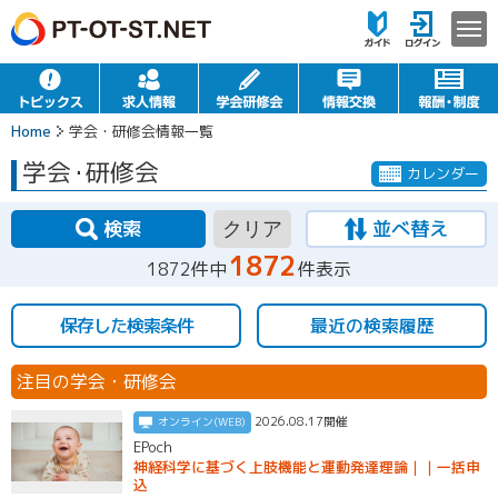
Home
学会・研修会情報一覧
学会
・
研修会
カレンダー
検索
並べ替え
クリア
1872
1872件中
件表示
保存した検索条件
最近の検索履歴
注目の学会・研修会
2026.08.17開催
オンライン(WEB)
EPoch
神経科学に基づく上肢機能と運動発達理論｜｜一括申
込