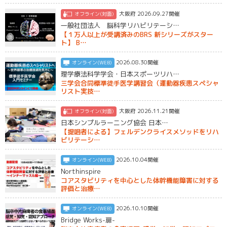
大阪府 2026.09.27開催
オフライン(対面)
一般社団法人 脳科学リハビリテーシ…
【１万人以上が受講済みのBRS 新シリーズがスター
ト】 B…
2026.08.30開催
オンライン(WEB)
理学療法科学学会・日本スポーツリハ…
三学会合同標準徒手医学講習会（運動器疾患スペシャ
リスト実技…
大阪府 2026.11.21開催
オフライン(対面)
日本シンプルラーニング協会 日本…
【提唱者による】フェルデンクライスメソッドをリハ
ビリテーシ…
2026.10.04開催
オンライン(WEB)
Northinspire
コアスタビリティを中心とした体幹機能障害に対する
評価と治療…
2026.10.10開催
オンライン(WEB)
Bridge Works-扉-