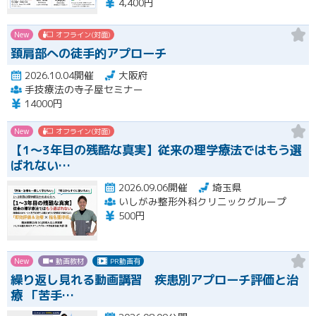
4,400円
New
オフライン(対面)
頚肩部への徒手的アプローチ
2026.10.04開催
大阪府
手技療法の寺子屋セミナー
14000円
New
オフライン(対面)
【1〜3年目の残酷な真実】従来の理学療法ではもう選
ばれない…
2026.09.06開催
埼玉県
いしがみ整形外科クリニックグループ
500円
New
動画教材
PR動画有
繰り返し見れる動画講習 疾患別アプローチ評価と治
療 「苦手…