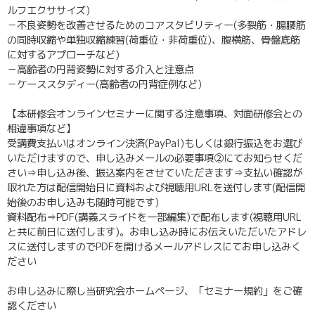
ルフエクササイズ)
－不良姿勢を改善させるためのコアスタビリティー(多裂筋・腸腰筋
の同時収縮や単独収縮練習(荷重位・非荷重位)、腹横筋、骨盤底筋
に対するアプローチなど)
－高齢者の円背姿勢に対する介入と注意点
－ケーススタディー(高齢者の円背症例など)
【本研修会オンラインセミナーに関する注意事項、対面研修会との
相違事項など】
受講費支払いはオンライン決済(PayPal)もしくは銀行振込をお選び
いただけますので、申し込みメールの必要事項②にてお知らせくだ
さい⇒申し込み後、振込案内をさせていただきます⇒支払い確認が
取れた方は配信開始日に資料および視聴用URLを送付します(配信開
始後のお申し込みも随時可能です)
資料配布⇒PDF(講義スライドを一部編集)で配布します(視聴用URL
と共に前日に送付します)。お申し込み時にお伝えいただいたアドレ
スに送付しますのでPDFを開けるメールアドレスにてお申し込みく
ださい
お申し込みに際し当研究会ホームページ、「セミナー規約」をご確
認ください