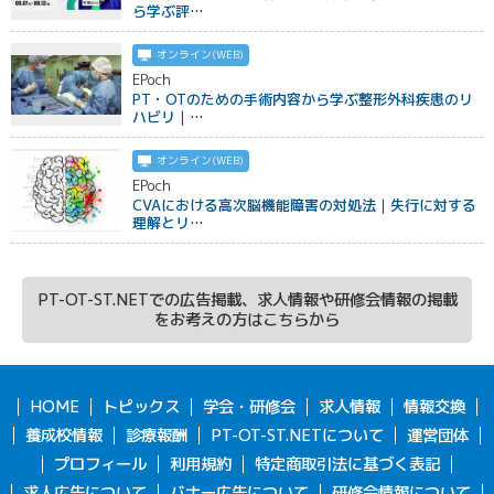
ら学ぶ評…
オンライン(WEB)
EPoch
PT・OTのための手術内容から学ぶ整形外科疾患のリ
ハビリ｜…
オンライン(WEB)
EPoch
CVAにおける高次脳機能障害の対処法｜失行に対する
理解とリ…
PT-OT-ST.NETでの広告掲載、求人情報や研修会情報の掲載
をお考えの方はこちらから
HOME
トピックス
学会・研修会
求人情報
情報交換
養成校情報
診療報酬
PT-OT-ST.NETについて
運営団体
プロフィール
利用規約
特定商取引法に基づく表記
求人広告について
バナー広告について
研修会情報について