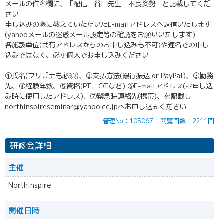
メールの件名欄に、「配信 谷口先生 不良姿勢」と記載してくだ
さい
申し込みの際に教えていただいたE-mailアドレスへ返信いたします
(yahooメールの迷惑メール設定等の確認をお願いいたします)
各施設単位(共有アドレスからのお申し込みも不可)や連名での申し
込みではなく、必ず個人でお申し込みください
①氏名(フリガナも必須)、②支払方法(銀行振込 or PayPal)、③勤務
先、④経験年数、⑤資格(PT、OTなど) ⑥E-mailアドレス(お申し込
み時に使用したアドレス)、⑦緊急時連絡先(携帯)、を記載し
northinspireseminar@yahoo.co.jpへお申し込みください
管理No：105067
閲覧回数：2211回
研修会詳細
主催
Northinspire
開催日時