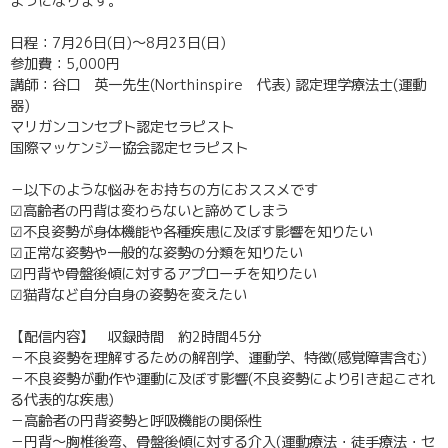
ようになります。
日程：7月26日(日)～8月23日(日)
参加費：5,000円
講師：谷口 英一先生(Northinspire 代表) 認定理学療法士(運動
器)
マリガンコンセプト認定セラピスト
国際マッケンジー協会認定セラピスト
－以下のような悩みをお持ちの方におススメです
☑高齢者の円背は変わらないと諦めてしまう
☑不良姿勢が身体機能や各種疾患に及ぼす影響を知りたい
☑正常な姿勢や一般的な姿勢の分類を知りたい
☑円背や骨盤後傾に対するアプローチを知りたい
☑猫背など自分自身の姿勢を変えたい
【配信内容】 収録時間 約2時間45分
－不良姿勢を理解するための解剖学、運動学、特徴(感覚障害含む)
－不良姿勢が動作や運動に及ぼす影響(不良姿勢により引き起こされ
る代表的な疾患)
－高齢者の円背姿勢と呼吸機能の関係性
－円背～胸椎後弯、骨盤後傾に対する介入(運動療法・徒手療法・セ