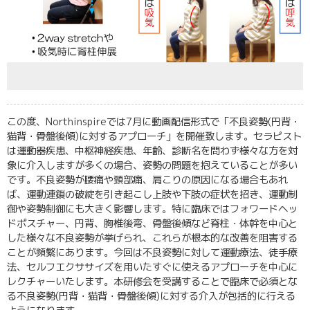
この度、Northinspireでは7月に動画配信形式で「不良姿勢(円背・
猫背・骨盤後傾)に対するアプローチ」を開催致します。セラピスト
は運動器疾患、中枢神経疾患、年齢、診断名を問わず様々な方を対
象に介入しますが多くの場合、姿勢の問題を抱えていることが多い
です。不良姿勢が腰痛や頸部痛、肩こりの原因になる場合もあれ
ば、運動連鎖の破綻を引き起こし上肢や下肢の症状を招き、運動制
御や姿勢制御にも大きく影響します。特に臨床ではフォワードヘッ
ドポスチャー、円背、胸椎後弯、骨盤後傾など脊柱・体幹を中心と
した様々な不良姿勢が挙げられ、これらが根本的な改善を阻害する
ことが頻繁にあります。今回は不良姿勢に対して運動療法、徒手療
法、セルフエクササイズを用いたすぐに使えるアプローチを中心に
レクチャーいたします。本研修会を受講することで臨床で必須とな
る不良姿勢(円背・猫背・骨盤後傾)に対する介入が包括的に行える