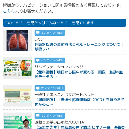
皆様からリハビテーションに関する情報を広く募集しております。
こちら
よりお寄せください。
このセミナーを見た人はこんなセミナーも見ています
オンライン(WEB)
EPoch
呼吸器疾患の運動療法とADLトレーニングについて｜
呼吸リハ…
オンライン(WEB)
リハビリテーションカレッジ
【無料講義】明日から臨床が変わる 画像・触診×血
液データの…
オンライン(WEB)
一般社団法人ことばサポートネット
【録画配信】「発達性協調運動症（DCD）を疑うお子
さんのこ…
オンライン(WEB)
運動と医学の出版社/UGOITA
【坂雅之先生】凍結肩の理学療法 ビギナー編 基礎か