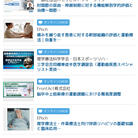
肘関節の屈曲・伸展制限に対する機能解剖学的評価と
治療～関節…
オンライン(WEB)
EPoch
痛みを繰り返す患者に対する軟部組織の評価と運動療
法｜自重を…
オンライン(WEB)
理学療法科学学会・日本スポーツリハ…
三学会合同標準徒手医学講習会（運動器疾患スペシャ
リスト実技…
オンライン(WEB)
FrontAct株式会社
脳卒中上肢麻痺の運動課題における難易度調整
オンライン(WEB)
EPoch
理学療法士・作業療法士向け呼吸リハビリの基礎知識
と臨床応用…