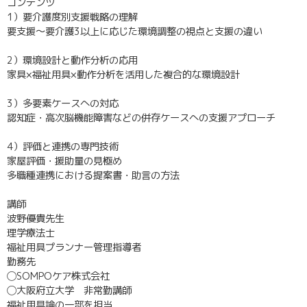
コンテンツ
1）要介護度別支援戦略の理解
要支援〜要介護3以上に応じた環境調整の視点と支援の違い
2）環境設計と動作分析の応用
家具×福祉用具×動作分析を活用した複合的な環境設計
3）多要素ケースへの対応
認知症・高次脳機能障害などの併存ケースへの支援アプローチ
4）評価と連携の専門技術
家屋評価・援助量の見極め
多職種連携における提案書・助言の方法
講師
波野優貴先生
理学療法士
福祉用具プランナー管理指導者
勤務先
◯SOMPOケア株式会社
◯大阪府立大学 非常勤講師
福祉用具論の一部を担当