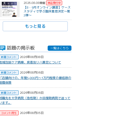
2026.08.08開催
【8・9月オンライン講習】ケース
スタディで学ぶ臨床意思決定〜第
2弾〜
もっと見る
話題の掲示板
一覧はこちら
2026年08月08日
新着コメント
地域包括ケア病棟、疾患別リハ算定について
2026年08月06日
新着コメント
​「店舗向けの、年間5,000円〜1万円程度の最低限の
賠償保険
2026年08月06日
新着コメント
就職先を大学病院（急性期）か回復期病院で迷って
います。
2026年08月05日
コメント待ち