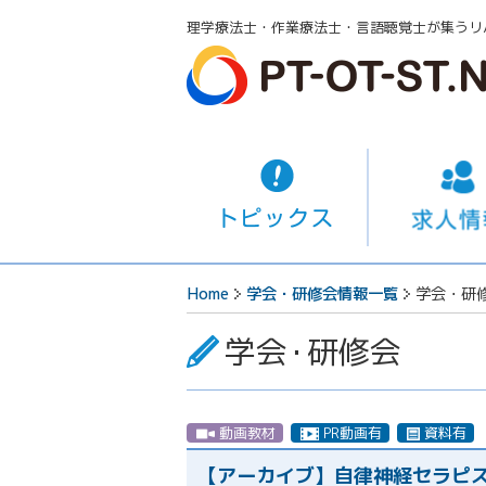
理学療法士・作業療法士・言語聴覚士が集うリ
Home
学会・研修会情報一覧
学会・研
学会
・
研修会
動画教材
PR動画有
資料有
【アーカイブ】自律神経セラピスト