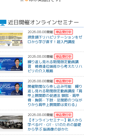
近日開催オンラインセミナー
2026.08.08開催
摂食嚥下リハビリテーションをゼ
ロから学び直す！超入門講座
2026.08.08開催
繰り返し見れる期間限定動画講
習 橈骨遠位端術から考えたリハ
ビリの介入戦略
2026.08.08開催
開催期間なら申し込み可能 繰り
返し見れる期間限定動画講座「肩
甲上腕関節の促通法 頸部・肩甲
骨・胸郭・下肢・足関節のつなが
りから肩甲上腕関節は変わる」
2026.08.08開催
【オンラインセミナー】新人から
学べるPT・OT・STのための基礎
から学ぶ 脳画像の診かた