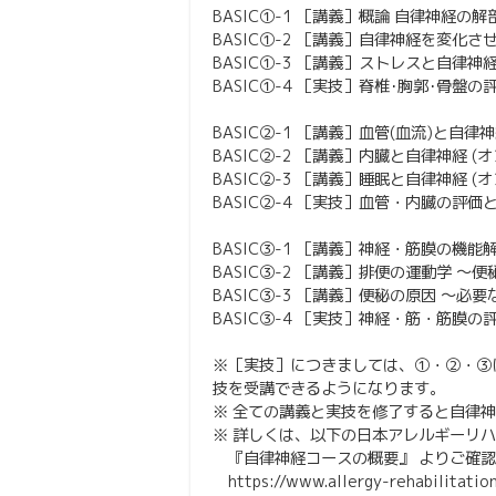
BASIC①-1 ［講義］概論 自律神経の解
BASIC①-2 ［講義］自律神経を変化させ
BASIC①-3 ［講義］ストレスと自律神経
BASIC①-4 ［実技］脊椎･胸郭･骨盤の
BASIC②-1 ［講義］血管(血流)と自律神
BASIC②-2 ［講義］内臓と自律神経 (
BASIC②-3 ［講義］睡眠と自律神経 (
BASIC②-4 ［実技］血管・内臓の評価と
BASIC③-1 ［講義］神経・筋膜の機能解
BASIC③-2 ［講義］排便の運動学 〜便
BASIC③-3 ［講義］便秘の原因 〜必
BASIC③-4 ［実技］神経・筋・筋膜
※［実技］につきましては、①・②・③
技を受講できるようになります。
※ 全ての講義と実技を修了すると自律神
※ 詳しくは、以下の日本アレルギーリハ
『自律神経コースの概要』 よりご確認
https://www.allergy-rehabilitatio