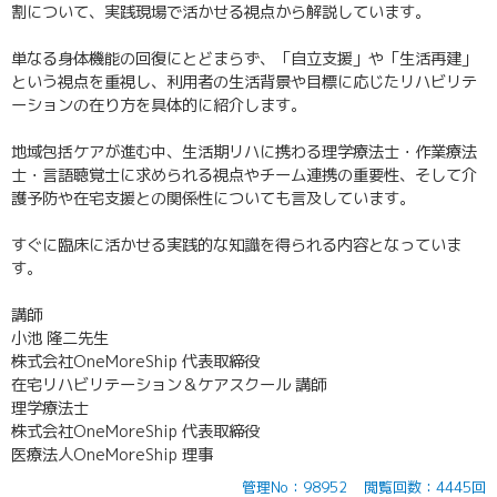
割について、実践現場で活かせる視点から解説しています。
単なる身体機能の回復にとどまらず、「自立支援」や「生活再建」
という視点を重視し、利用者の生活背景や目標に応じたリハビリテ
ーションの在り方を具体的に紹介します。
地域包括ケアが進む中、生活期リハに携わる理学療法士・作業療法
士・言語聴覚士に求められる視点やチーム連携の重要性、そして介
護予防や在宅支援との関係性についても言及しています。
すぐに臨床に活かせる実践的な知識を得られる内容となっていま
す。
講師
小池 隆二先生
株式会社OneMoreShip 代表取締役
在宅リハビリテーション＆ケアスクール 講師
理学療法士
株式会社OneMoreShip 代表取締役
医療法人OneMoreShip 理事
管理No：98952
閲覧回数：4445回