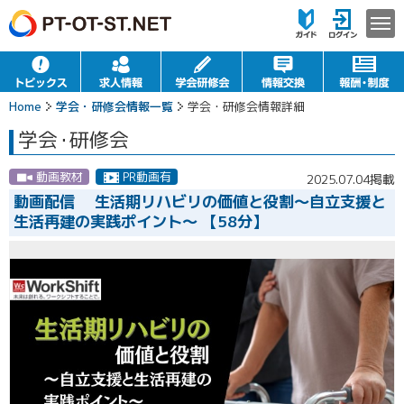
Home
学会・研修会情報一覧
学会・研修会情報詳細
学会
・
研修会
動画教材
PR動画有
2025.07.04掲載
動画配信 生活期リハビリの価値と役割〜自立支援と
生活再建の実践ポイント〜 【58分】