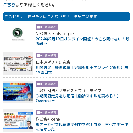
こちら
よりお寄せください。
このセミナーを見た人はこんなセミナーも見ています
動画教材
NPO法人 Body Logic …
2024年5月19日オンライン開催！今さら聞けない！呼
吸器…
動画教材
日本通所ケア研究会
期間限定！録画視聴【会場参加＋オンライン参加】第
19回日本…
動画教材
一般社団法人セラピストフォーライフ
※期間限定見逃し配信【触診スキルを高める！】
Overuse…
動画教材
株式会社gene
※アーカイブ視聴※実例で学ぶ！血液・生化学データ
を活かした…