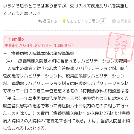
いろいろ思うところはありますが、受け入れて疾患別リハを実施し
ていこうと思います。
返信する
なるほど！そう思う
4
違反申告
1：emilio
更新日:2024年06月14日 10時40分
三 療養病棟入院基本料の施設基準等
（4） 療養病棟入院基本料に含まれるリハビリテーションの費用
入院中の患者に対する心大血管疾患リハビリテーション料、脳血
管疾患等リハビリテーション料、廃用症候群リハビリテーション
料、運動器リハビリテーション料又は呼吸器リハビリテーション料
であって一日につき二単位を超えるもの（特掲診療料の施設基準等
（平成二十年厚生労働省告示第六十三号）別表第九の三に規定する
脳血管疾患等の患者であって発症後六十日以内のものに対して行っ
たものを除く。）の費用（療養病棟入院料１の入院料27および療養
病入院料２の入院料27を算定する日に限る。）は、当該入院基本料
に含まれるものとする。