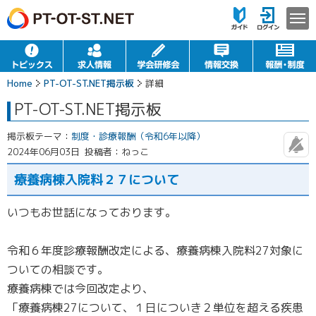
Home
PT-OT-ST.NET掲示板
詳細
PT-OT-ST.NET掲示板
掲示板テーマ：
制度・診療報酬（令和6年以降）
2024年06月03日
投稿者：ねっこ
療養病棟入院料２７について
いつもお世話になっております。
令和６年度診療報酬改定による、療養病棟入院料27対象に
ついての相談です。
療養病棟では今回改定より、
「療養病棟27について、１日についき２単位を超える疾患