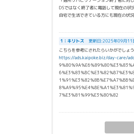
「通所リハビリテーション終了者に対
DSではなく終了者に電話して現在の状
自宅で生活できている方にも現在の状
1：キリトス
更新日:2025年09月11
こちらを参考にされたらいかがでしょ
https://ads.kaipoke.biz/day-care/a
9％80％9A％E6％89％80％E3％83％
6％E3％83％BC％E3％82％B7％E3％
1％91％E3％82％8B％E7％A7％BB％
8％A9％95％E4％BE％A1％E3％81％
7％E3％81％99％E3％80％82