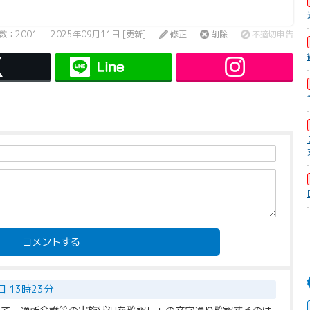
数：2001
2025年09月11日 [更新]
修正
削除
不適切申告
コメントする
日 13時23分