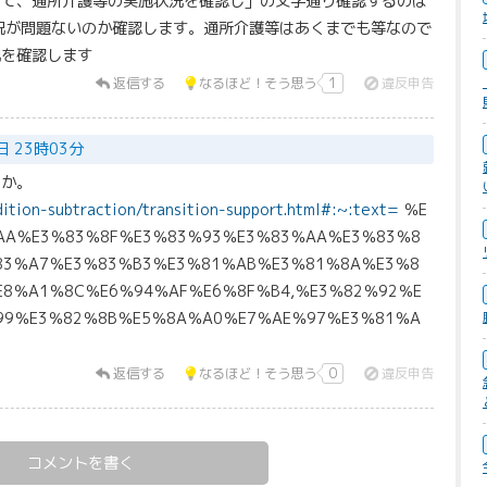
して、通所介護等の実施状況を確認し」の文字通り確認するのは
況が問題ないのか確認します。通所介護等はあくまでも等なので
況を確認します
返信する
なるほど！そう思う
1
違反申告
日 23時03分
うか。
ddition-subtraction/transition-support.html#:~:text=
％E
AA％E3％83％8F％E3％83％93％E3％83％AA％E3％83％8
83％A7％E3％83％B3％E3％81％AB％E3％81％8A％E3％8
E8％A1％8C％E6％94％AF％E6％8F％B4,％E3％82％92％E
99％E3％82％8B％E5％8A％A0％E7％AE％97％E3％81％A
返信する
なるほど！そう思う
0
違反申告
コメントを書く