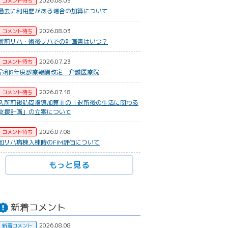
2026.08.05
コメント待ち
過去に利用歴がある場合の加算について
2026.08.03
コメント待ち
術前リハ・術後リハでの計画書はいつ？
2026.07.23
コメント待ち
令和8年度診療報酬改定 介護医療院
2026.07.18
コメント待ち
入所前後訪問指導加算Ⅱの「退所後の生活に関わる
支援計画」の立案について
2026.07.08
コメント待ち
回リハ病棟入棟時のFIM評価について
もっと見る
新着コメント
2026.08.08
新着コメント