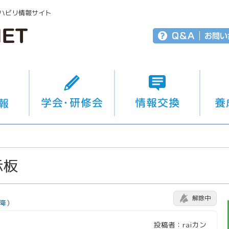
ハビリ情報サイト
示板
解除中
降）
投稿者：raiカン