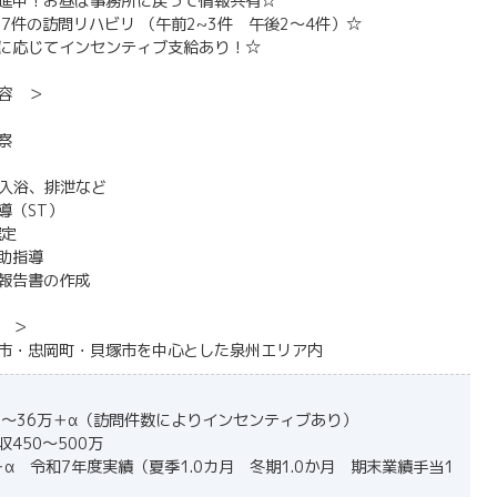
進中！お昼は事務所に戻って情報共有☆
7件の訪問リハビリ （午前2~3件 午後2～4件）☆
に応じてインセンティブ支給あり！☆
容 ＞
察
入浴、排泄など
導（ST）
選定
助指導
報告書の作成
 ＞
市・忠岡町・貝塚市を中心とした泉州エリア内
1〜36万＋α（訪問件数によりインセンティブあり）
0～500万
＋α 令和7年度実績（夏季1.0カ月 冬期1.0か月 期末業績手当1