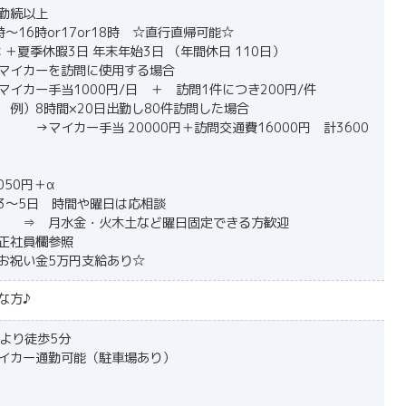
勤続以上
～16時or17or18時 ☆直行直帰可能☆
 ＋夏季休暇3日 年末年始3日 （年間休日 110日）
マイカーを訪問に使用する場合
1000円/日 ＋ 訪問1件につき200円/件
×20日出勤し80件訪問した場合
当 20000円＋訪問交通費16000円 計3600
050円＋α
3～5日 時間や曜日は応相談
・火木土など曜日固定できる方歓迎
正社員欄参照
お祝い金5万円支給あり☆
な方♪
駅より徒歩5分
イカー通勤可能（駐車場あり）
！