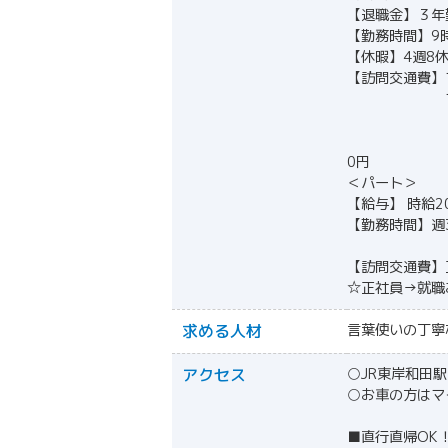
【退職金】３年
【勤務時間】9時
【休暇】4週8休
【訪問交通費】
マイカー手当
例）8時間
→マイカー手
0円
＜パート＞
【給与】 時給2
【勤務時間】週
⇒ 月水金
【訪問交通費】
☆正社員→就職
求める人材
言葉使いの丁寧
アクセス
○JR東岸和田
○お車の方はマ
■直行直帰OK