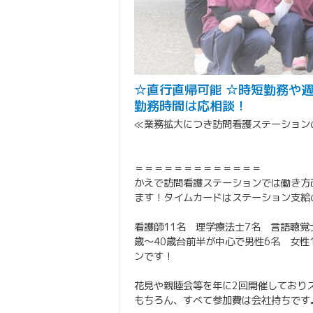
☆直行直帰可能 ☆時短勤務や週
勤務時間は応相談！
≪業務拡大につき訪問看護ステーション
＝＝＝＝＝＝＝＝＝＝＝＝＝
かえで訪問看護ステーションでは働き方
ます！タイムカードはステーション支給
看護師11名 理学療法士7名 言語聴覚
歳～40歳台前半が中心で男性6名 女
ンです！
花見や親睦会等を年に2回開催しており
もちろん、すべて参加費は会社持ちです