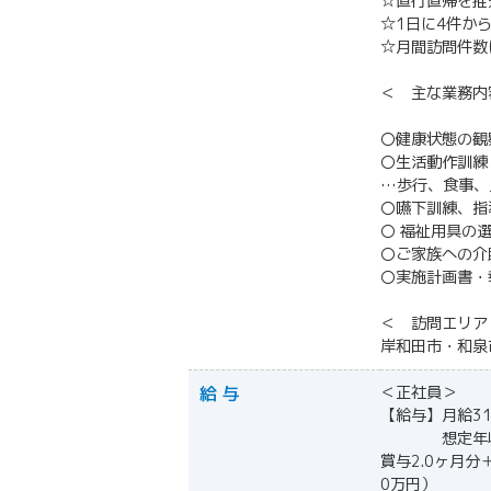
☆直行直帰を推
☆1日に4件から
☆月間訪問件数
＜ 主な業務内
〇健康状態の観
〇生活動作訓練
…歩行、食事、
〇嚥下訓練、指
〇 福祉用具の
〇ご家族への介
〇実施計画書・
＜ 訪問エリア
岸和田市・和泉
給 与
＜正社員＞
【給与】月給3
想定年収45
賞与2.0ヶ月分
0万円）