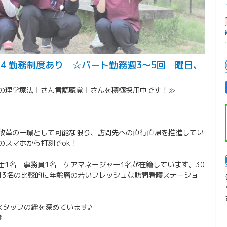
4 勤務制度あり ☆パート勤務週3〜5回 曜日、
の理学療法士さん言語聴覚士さんを積極採用中です！≫
改革の一環として可能な限り、訪問先への直行直帰を推進してい
のスマホから打刻でok！
士1名 事務員1名 ケアマネージャー1名が在籍しています。30
性13名の比較的に年齢層の若いフレッシュな訪問看護ステーショ
スタッフの絆を深めています♪
♪