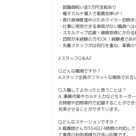
・就職御祝い金5万円支給あり
・電子カルテ導入で業務効率UP！
・直行直帰推進中のためマイカー訪問手
・仕事に使用できる車両がない職員へは
・スキルアップ応援！資格取得にかかる
・訪問が未経験の方もOK！経験者であ
・先輩スタッフがは同行を重ね、業務の
♪スタッフQ＆A♪
Q.どんな職場ですか？
Aスタッフ全員がフラットな関係でお互
Q.入職してよかったと思うことは？
A. 事務作業やカルテ入力などもキー
き時間や訪問車内で記録することができ
充実させることができています。
Q.どんなステーションですか？
A.看護師さんが364日24時間の対応
て重度の利用者様がが多い印象です。