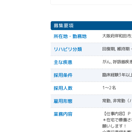
募集要項
所在地・勤務地
大阪府岸和田市土
リハビリ分類
回復期, 維持期
主な疾患
がん, 呼吸器疾患
採用条件
臨床経験3年以
採用人数
1～2名
雇用形態
常勤, 非常勤（
業務内容
【仕事内容】Ｐ
＊在宅で療養さ
願いします！