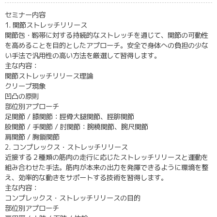
セミナー内容
1. 関節ストレッチリリース
関節包・靱帯に対する持続的なストレッチを通じて、関節の可動性
を高めることを目的としたアプローチ。安全で身体への負担の少な
い手法で汎用性の高い方法を厳選して習得します。
主な内容：
関節ストレッチリリース理論
クリープ現象
凹凸の原則
部位別アプローチ
足関節 / 膝関節：脛骨大腿関節、脛腓関節
股関節 / 手関節 / 肘関節：腕橈関節、腕尺関節
肩関節 / 胸鎖関節
2. コンプレックス・ストレッチリリース
近接する２種類の筋肉の走行に応じたストレッチリリースと運動を
組み合わせた手法。筋肉が本来の出力を発揮できるように環境を整
え、効率的な動きをサポートする技術を習得します。
主な内容：
コンプレックス・ストレッチリリースの目的
部位別アプローチ