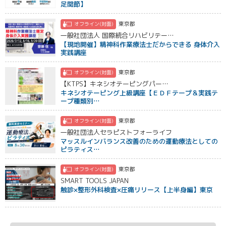
足関節】
東京都
オフライン(対面)
一般社団法人 国際統合リハビリテー…
【現地開催】精神科作業療法士だからできる 身体介入
実践講座
東京都
オフライン(対面)
【KTPS】キネシオテーピングパー…
キネシオテーピング上級講座【ＥＤＦテープ＆実践テ
ープ種類別…
東京都
オフライン(対面)
一般社団法人セラピストフォーライフ
マッスルインバランス改善のための運動療法としての
ピラティス…
東京都
オフライン(対面)
SMART TOOLS JAPAN
触診×整形外科検査×圧痛リリース【上半身編】東京