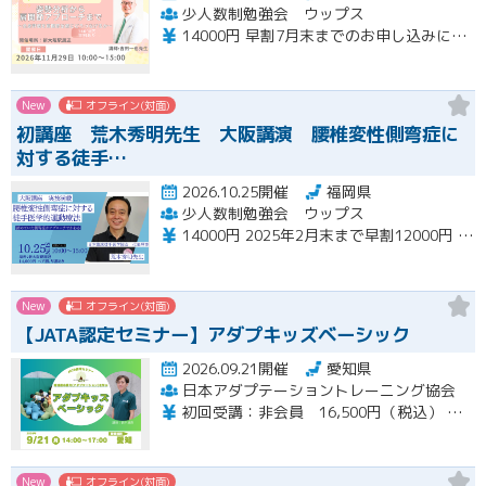
少人数制勉強会 ウップス
14000円 早割7月末までのお申し込みにて12000 さらにペア割2000円引き
New
オフライン(対面)
初講座 荒木秀明先生 大阪講演 腰椎変性側弯症に
対する徒手…
2026.10.25開催
福岡県
少人数制勉強会 ウップス
14000円 2025年2月末まで早割12000円 ペア割さらに1000円引き
New
オフライン(対面)
【JATA認定セミナー】アダプキッズベーシック
2026.09.21開催
愛知県
日本アダプテーショントレーニング協会
初回受講：非会員 16,500円（税込） 一般会員 14,850円（税込） 特待会員 13,200円（税込) 会員再受講：一般会員 3,712円（税込） 特待会員 3,300円（税込）
New
オフライン(対面)