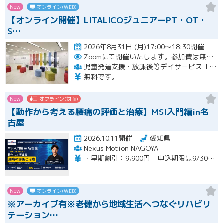
New
オンライン(WEB)
【オンライン開催】LITALICOジュニアーPT・OT・
S…
2026年8月31日 (月)17:00～18:30開催
Zoomにて開催いたします。参加費は無料です。
児童発達支援・放課後等デイサービス「LITALICOジュニア」
無料です。
New
オフライン(対面)
【動作から考える腰痛の評価と治療】MSI入門編in名
古屋
2026.10.11開催
愛知県
Nexus Motion NAGOYA
・早期割引：9,900円 申込期限は9/30（水）まで ・通常価格：12,100円 ・再受講：6,600円（MSI入門編受講歴のある方）※８名限定
New
オンライン(WEB)
※アーカイブ有※老健から地域生活へつなぐリハビリ
テーション…