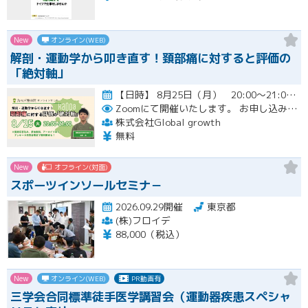
New
オンライン(WEB)
解剖・運動学から叩き直す！頚部痛に対すると評価の
「絶対軸」
【日時】 8月25日（月） 20:00〜21:00 （質疑応答込み）開催
Zoomにて開催いたします。
お申し込み者様には開催当日にZoomのリンクをお送りいたします。
株式会社Global growth
無料
New
オフライン(対面)
スポーツインソールセミナ－
2026.09.29開催
東京都
(株)フロイデ
88,000（税込）
New
オンライン(WEB)
PR動画有
三学会合同標準徒手医学講習会（運動器疾患スペシャ