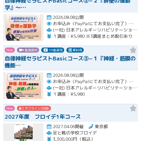
自律神経セラピストBasicコース③−２『排便の運動
学』〜…
2026.08.08公開
お申込み（PayPalにてお支払い完了）後にメール or LINEオープンチャットより、アーカイブ視聴の際に必要なリンクをお送りいたします。
(一社) 日本アレルギーリハビリテーション協会
１講座：¥5,980 ※3講座まとめ割引あり
New
動画教材
PR動画有
資料有
自律神経セラピストBasicコース③−１『神経・筋膜の
機能…
2026.08.08公開
お申込み（PayPalにてお支払い完了）後にメール or LINEオープンチャットより、アーカイブ視聴の際に必要なリンクをお送りいたします。
(一社) 日本アレルギーリハビリテーション協会
１講座：¥5,980
New
オフライン(対面)
2027年度 フロイデ1年コース
2027.04.06開催
東京都
足と靴の学校フロイデ
3,300,000円（税込）