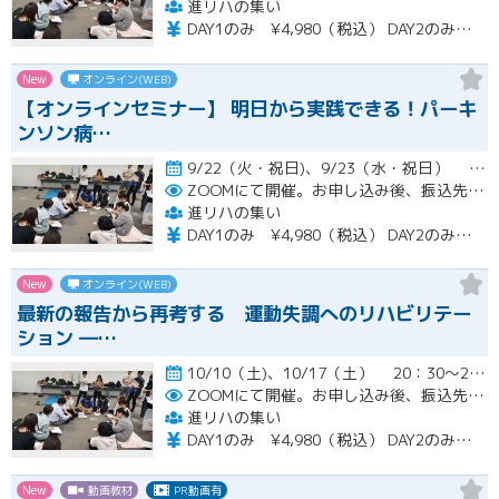
進リハの集い
DAY1のみ ¥4,980（税込） DAY2のみ ¥4,980（税込） 2日間セット ¥7,980（税込）
New
オンライン(WEB)
【オンラインセミナー】 明日から実践できる！パーキ
ンソン病…
9/22（火・祝日)、9/23（水・祝日） 20：30～22：00開催
ZOOMにて開催。お申し込み後、振込先の案内メールをお送り致します。
進リハの集い
DAY1のみ ¥4,980（税込） DAY2のみ ¥4,980（税込） 2日間セット ¥7,980（税込）
New
オンライン(WEB)
最新の報告から再考する 運動失調へのリハビリテー
ション ―…
10/10（土)、10/17（土） 20：30～22：00開催
ZOOMにて開催。お申し込み後、振込先の案内メールをお送り致します。
進リハの集い
DAY1のみ ¥4,980（税込） DAY2のみ ¥4,980（税込） 2日間セット ¥7,980（税込）
New
動画教材
PR動画有