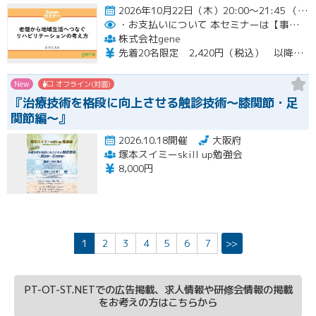
2026年10月22日（木）20:00～21:45 （受付開始時間 19:45）開催
・お支払いについて
本セミナーは【事前支払い（クレジットカード・銀行振込）】です。
株式会社gene
先着20名限定 2,420円（税込） 以降3,000円（税込） ※お支払い方法：クレジットカード・銀行振込 【キャンセルについて】 決済後はいかなる理由でも返金はいたしませんのでご了承ください。 受講料をお支払いいただいた方には、後日アーカイブの視聴URLをお送りいたします。
New
オフライン(対面)
『治療技術を格段に向上させる触診技術～膝関節・足
関節編～』
2026.10.18開催
大阪府
塚本スイミーskill up勉強会
8,000円
1
2
3
4
5
6
7
>>
PT-OT-ST.NETでの広告掲載、求人情報や研修会情報の掲載
をお考えの方はこちらから