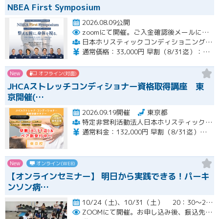
NBEA First Symposium
2026.08.09公開
zoomにて開催。ご入金確認後メールにてURLをお送りいたします。
日本ホリスティックコンディショニング協会
通常価格：33,000円 早割（8/31迄）：22,000円
New
オフライン(対面)
JHCAストレッチコンディショナー資格取得講座 東
京開催(…
2026.09.19開催
東京都
特定非営利活動法人日本ホリスティックコンディショニング協会
通常料金：132,000円 早割（8/31迄）：120,000円 ペア割：110,000円
New
オンライン(WEB)
【オンラインセミナー】 明日から実践できる！パーキ
ンソン病…
10/24（土)、10/31（土） 20：30～22：00開催
ZOOMにて開催。お申し込み後、振込先の案内メールをお送り致します。