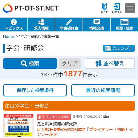
Home
学会・研修会情報一覧
学会
・
研修会
カレンダー
検索
並べ替え
クリア
1877
1877件中
件表示
保存した検索条件
最近の検索履歴
注目の学会・研修会
兵庫県 2026.09.12開催
オフライン(対面)
足と靴▶姿勢の研究所
足と靴▶姿勢の研究所認定「プライマリー（初級）イ
ンソールマ…