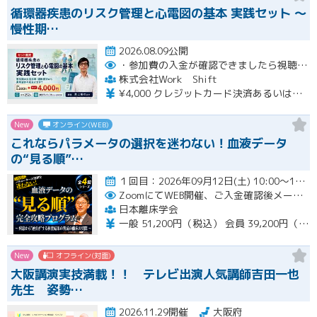
循環器疾患のリスク管理と心電図の基本 実践セット ～
慢性期…
2026.08.09公開
・参加費の入金が確認できましたら視聴用URLとパスワードおよび資料をお申込みいただきましたメールアドレスに送付します。
株式会社Work Shift
¥4,000 クレジットカード決済あるいは銀行振込となります。
New
オンライン(WEB)
これならパラメータの選択を迷わない！血液データ
の“見る順”…
１回目：2026年09月12日(土) 10:00〜16:00 ２回目：2026年10月31日(土) 10:00〜16…開催
ZoomにてWEB開催、ご入金確認後メールにてURLをお知らせいたします。
日本離床学会
一般 51,200円（税込） 会員 39,200円（税込）
New
オフライン(対面)
大阪講演実技満載！！ テレビ出演人気講師吉田一也
先生 姿勢…
2026.11.29開催
大阪府