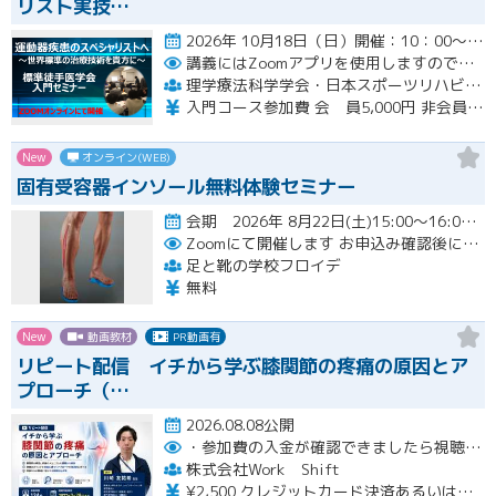
リスト実技…
2026年 10月18日（日）開催：10：00～17：00 6時間の入門コースWebセミナー開催
講義にはZoomアプリを使用しますので受講生の皆様は各自準備をお願いいたします。
理学療法科学学会・日本スポーツリハビリテーション学会・標準徒手医学会 運動器疾患スペシャリスト実技講習会（三学会合同標準徒手医学講習会）
入門コース参加費 会 員5,000円 非会員6,000円
New
オンライン(WEB)
固有受容器インソール無料体験セミナー
会期 2026年 8月22日(土)15:00～16:00開催
Zoomにて開催します
お申込み確認後に、メールにてZOOM招待メールを送ります
足と靴の学校フロイデ
無料
New
動画教材
PR動画有
リピート配信 イチから学ぶ膝関節の疼痛の原因とア
プローチ（…
2026.08.08公開
・参加費の入金が確認できましたら視聴用URLとパスワードおよび資料をお申込みいただきましたメールアドレスに送付します。
株式会社Work Shift
¥2,500 クレジットカード決済あるいは銀行振込となります。