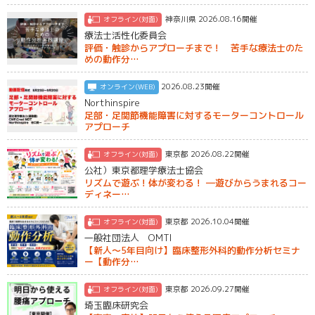
神奈川県 2026.08.16開催
オフライン(対面)
療法士活性化委員会
評価・触診からアプローチまで！ 苦手な療法士のた
めの動作分…
2026.08.23開催
オンライン(WEB)
Northinspire
足部・足関節機能障害に対するモーターコントロール
アプローチ
東京都 2026.08.22開催
オフライン(対面)
公社）東京都理学療法士協会
リズムで遊ぶ！体が変わる！ ―遊びからうまれるコー
ディネー…
東京都 2026.10.04開催
オフライン(対面)
一般社団法人 OMTI
【新人〜5年目向け】臨床整形外科的動作分析セミナ
ー【動作分…
東京都 2026.09.27開催
オフライン(対面)
埼玉臨床研究会