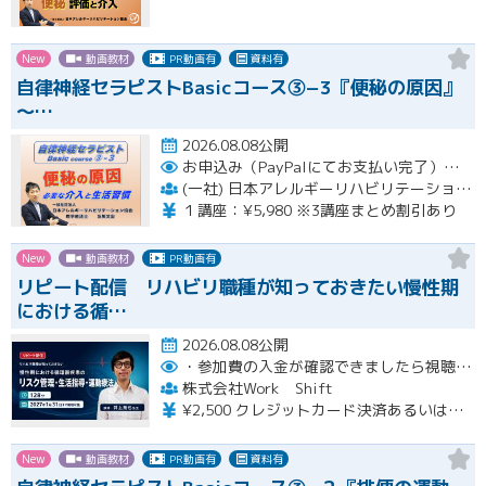
New
動画教材
PR動画有
資料有
自律神経セラピストBasicコース③−3『便秘の原因』
〜…
2026.08.08公開
お申込み（PayPalにてお支払い完了）後にメール or LINEオープンチャットより、アーカイブ視聴の際に必要なリンクをお送りいたします。
(一社) 日本アレルギーリハビリテーション協会
１講座：¥5,980 ※3講座まとめ割引あり
New
動画教材
PR動画有
リピート配信 リハビリ職種が知っておきたい慢性期
における循…
2026.08.08公開
・参加費の入金が確認できましたら視聴用URLとパスワードおよび資料をお申込みいただきましたメールアドレスに送付します。
株式会社Work Shift
¥2,500 クレジットカード決済あるいは銀行振込となります。
New
動画教材
PR動画有
資料有