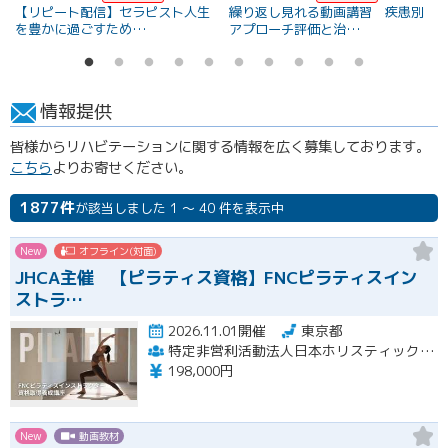
【リピート配信】セラピスト人生
繰り返し見れる動画講習 疾患別
を豊かに過ごすため…
アプローチ評価と治…
情報提供
皆様からリハビテーションに関する情報を広く募集しております。
こちら
よりお寄せください。
1877件
が該当しました 1 ～ 40 件を表示中
New
オフライン(対面)
JHCA主催 【ピラティス資格】FNCピラティスイン
ストラ…
2026.11.01開催
東京都
特定非営利活動法人日本ホリスティックコンディショニング協会
198,000円
New
動画教材