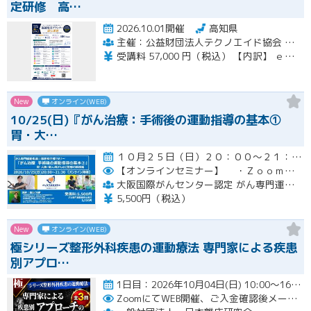
定研修 高…
2026.10.01開催
高知県
主催：公益財団法人テクノエイド協会 集合研修会場期間：一般社団法人ナチュラルハートフルケアネットワーク
受講料 57,000 円（税込） 【内訳】 ｅラーニング受講料・テキスト代 21,000 円（税込） 集合講習受講料 36,000 円（税込） ※インターネットに係る通信料（回線料）は、受講料には含まれません。
New
オンライン(WEB)
10/25(日)『がん治療：手術後の運動指導の基本①
胃・大…
１０月２５日（日）２０：００～２１：３０開催
【オンラインセミナー】
・Ｚｏｏｍにて開催。事前にＵＲＬをメールにてお知らせします。
大阪国際がんセンター認定 がん専門運動指導士 事務局（ルネサンス運動支援センター内）
5,500円（税込）
New
オンライン(WEB)
極シリーズ整形外科疾患の運動療法 専門家による疾患
別アプロ…
1日目：2026年10月04日(日) 10:00〜16:00 2日目：2026年10月25日(日) 10:00〜16…開催
ZoomにてWEB開催、ご入金確認後メールにてURLをお知らせいたします。