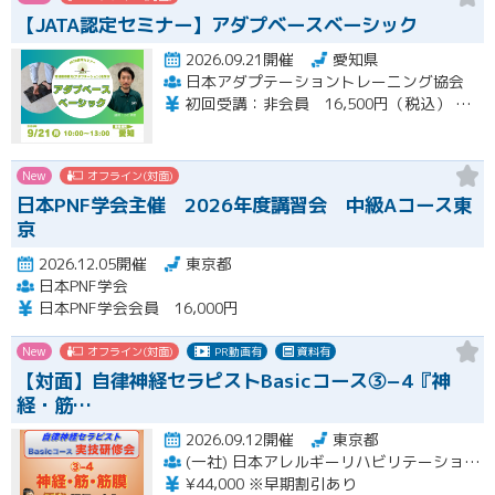
【JATA認定セミナー】アダプベースベーシック
2026.09.21開催
愛知県
日本アダプテーショントレーニング協会
初回受講：非会員 16,500円（税込） 一般会員 14,850円（税込） 特待会員 13,200円（税込) 会員再受講：一般会員 3,712円（税込） 特待会員 3,300円（税込） 支払い方法：銀行事前振り込み
New
オフライン(対面)
日本PNF学会主催 2026年度講習会 中級Aコース東
京
2026.12.05開催
東京都
日本PNF学会
日本PNF学会会員 16,000円
New
オフライン(対面)
PR動画有
資料有
【対面】自律神経セラピストBasicコース③−4『神
経・筋…
2026.09.12開催
東京都
(一社) 日本アレルギーリハビリテーション協会
¥44,000 ※早期割引あり