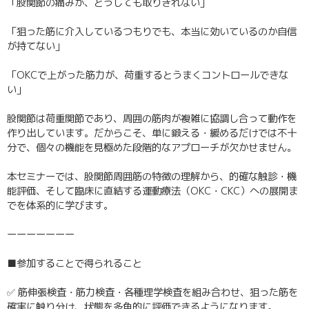
「股関節の痛みが、どうしても取りきれない」
「狙った筋に介入しているつもりでも、本当に効いているのか自信
が持てない」
「OKCで上がった筋力が、荷重するとうまくコントロールできな
い」
股関節は荷重関節であり、周囲の筋肉が複雑に協調し合って動作を
作り出しています。だからこそ、単に鍛える・緩めるだけでは不十
分で、個々の機能を見極めた段階的なアプローチが欠かせません。
本セミナーでは、股関節周囲筋の特徴の理解から、的確な触診・機
能評価、そして臨床に直結する運動療法（OKC・CKC）への展開ま
でを体系的に学びます。
ーーーーーーー
■参加することで得られること
✅ 筋伸張検査・筋力検査・各種理学検査を組み合わせ、狙った筋を
確実に触り分け、状態を多角的に評価できるようになります。