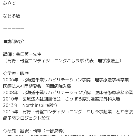
み立て
など多数
ーーーーー
■講師紹介
講師：谷口英一先生
（背骨・骨盤コンディショニングこしラボ 代表 理学療法士）
◇学歴・職歴
2006年 北海道千歳リハビリテーション学院 理学療法学科卒業
医療法人社団博愛会 開西病院入職
2008年 北海道千歳リハビリテーション学院 臨床研修専攻科卒業
2010年 医療法人社団履信会 さっぽろ厚別通整形外科入職
2013年 Northinspire設立
2015年 背骨・骨盤コンディショニング こしラボ起業 とかち腰
痛予防プロジェクト設立
◇研究・翻訳・執筆（一部抜粋）