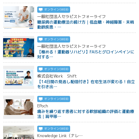
オンライン(WEB)
一般社団法人セラピストフォーライフ
糖尿病の運動療法の続け方｜低血糖・神経障害・末梢
動脈疾患・…
オンライン(WEB)
一般社団法人セラピストフォーライフ
【極める！運動器リハビリ】FAISとグロインペインに
対する…
オンライン(WEB)
株式会社Work Shift
【14日間の見逃し配信付き】在宅生活が変わる！自立
を引き出…
オンライン(WEB)
EPoch
痛みを繰り返す患者に対する軟部組織の評価と運動療
法｜肩甲帯…
オンライン(WEB)
Knowledge Link（ナレ…