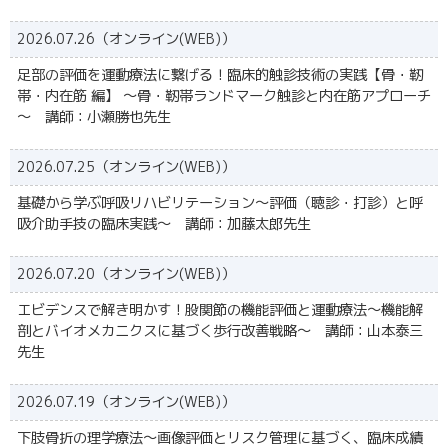
2026.07.26（オンライン(WEB)）
足部の評価を運動療法に繋げる！臨床的触診技術の実践【骨・靭
帯・内在筋 編】 〜骨・靭帯ランドマーク触診と内在筋アプローチ
～ 講師：小瀬勝也先生
2026.07.25（オンライン(WEB)）
基礎から学ぶ呼吸リハビリテーション～評価（聴診・打診）と呼
吸介助手技の臨床実践～ 講師：加藤太郎先生
2026.07.20（オンライン(WEB)）
エビデンスで解き明かす！股関節の機能評価と運動療法～機能解
剖とバイオメカニクスに基づく歩行改善戦略～ 講師：山本泰三
先生
2026.07.19（オンライン(WEB)）
下肢骨折の理学療法～画像評価とリスク管理に基づく、臨床成績