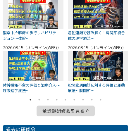
脳卒中片麻痺の歩行リハビリテー
運動連鎖で読み解く！肩関節複合
ション～体幹…
体の理学療法…
2026.08.15（オンライン(WEB)）
2026.08.15（オンライン(WEB)）
2
体幹機能不全の評価と治療介入～
股関節周囲筋に対する評価と運動
呼吸理学療法…
療法〜股関節…
全登録研修会を見る
過去の研修会