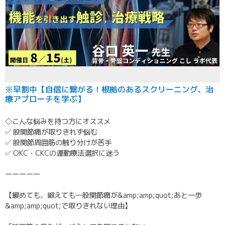
※早割中【自信に繋がる！根拠のあるスクリーニング、治
療アプローチを学ぶ】
◇こんな悩みを持つ方にオススメ
✅ 股関節痛が取りきれず悩む
✅ 股関節周囲筋の触り分けが苦手
✅ OKC・CKCの運動療法選択に迷う
ーーーーー
【緩めても、鍛えても―股関節痛が&amp;amp;quot;あと一歩
&amp;amp;quot;で取りきれない理由】