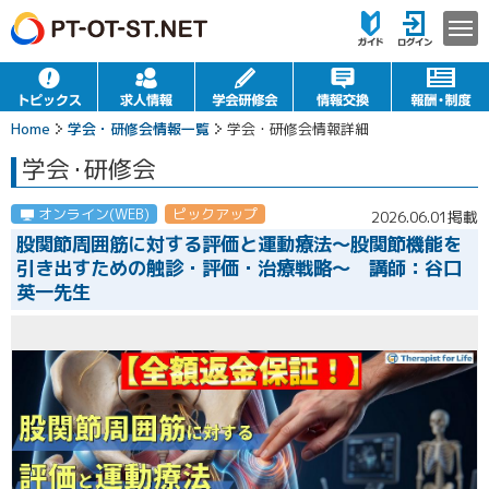
Home
学会・研修会情報一覧
学会・研修会情報詳細
学会
・
研修会
オンライン(WEB)
ピックアップ
2026.06.01掲載
股関節周囲筋に対する評価と運動療法〜股関節機能を
引き出すための触診・評価・治療戦略〜 講師：谷口
英一先生