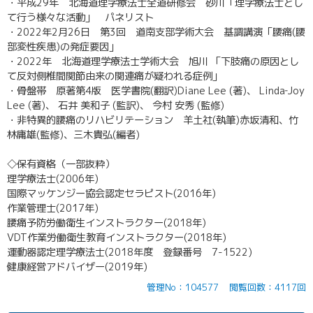
・平成29年 北海道理学療法士全道研修会 砂川「理学療法士とし
て行う様々な活動」 パネリスト
・2022年2月26日 第3回 道南支部学術大会 基調講演「腰痛(腰
部変性疾患)の発症要因」
・2022年 北海道理学療法士学術大会 旭川 「下肢痛の原因とし
て反対側椎間関節由来の関連痛が疑われる症例」
・骨盤帯 原著第4版 医学書院(翻訳)Diane Lee (著)、 Linda‐Joy
Lee (著)、 石井 美和子 (監訳)、 今村 安秀 (監修)
・非特異的腰痛のリハビリテーション 羊土社(執筆)赤坂清和、竹
林庸雄(監修)、三木貴弘(編者)
◇保有資格（一部抜粋）
理学療法士(2006年)
国際マッケンジー協会認定セラピスト(2016年)
作業管理士(2017年)
腰痛予防労働衛生インストラクター(2018年)
VDT作業労働衛生教育インストラクター(2018年)
運動器認定理学療法士(2018年度 登録番号 7-1522)
健康経営アドバイザー(2019年)
管理No：104577
閲覧回数：4117回