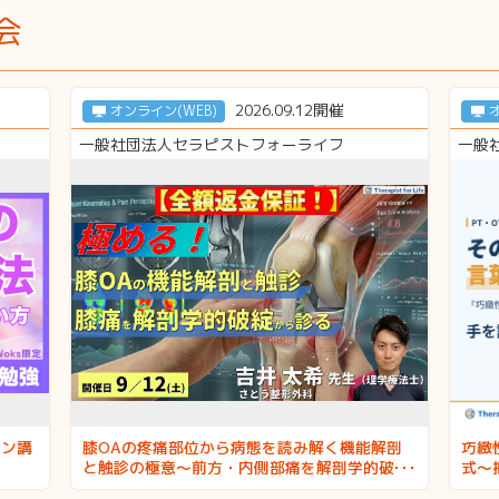
会
2026.09.12開催
オンライン(WEB)
一般社団法人セラピストフォーライフ
一般
イン講
膝OAの疼痛部位から病態を読み解く機能解剖
巧緻
と触診の極意〜前方・内側部痛を解剖学的破綻
式〜
から評価する〜 講師：吉井太希先生
解く