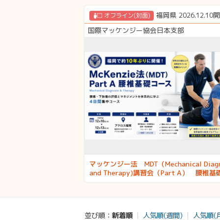
福岡県 2026.12.10
オフライン(対面)
国際マッケンジー協会日本支部
マッケンジー法 MDT（Mechanical Diagn
and Therapy)講習会（Part A） 腰椎
ス 福岡開催
新着順
人気順(週間)
人気順(