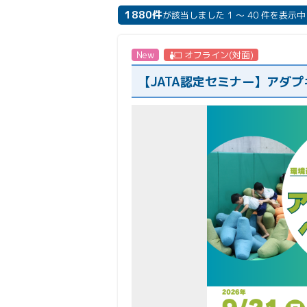
1880件
が該当しました 1 ～ 40 件を表示中
New
オフライン(対面)
【JATA認定セミナー】アダ