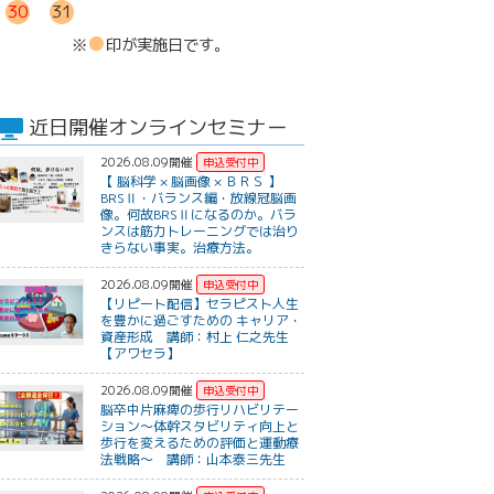
30
31
●
※
印が実施日です。
近日開催オンラインセミナー
2026.08.09開催
【 脳科学 × 脳画像 × ＢＲＳ 】
BRSⅡ・バランス編・放線冠脳画
像。何故BRSⅡになるのか。バラ
ンスは筋力トレーニングでは治り
きらない事実。治療方法。
2026.08.09開催
【リピート配信】セラピスト人生
を豊かに過ごすための キャリア・
資産形成 講師：村上 仁之先生
【アワセラ】
2026.08.09開催
脳卒中片麻痺の歩行リハビリテー
ション～体幹スタビリティ向上と
歩行を変えるための評価と運動療
法戦略～ 講師：山本泰三先生