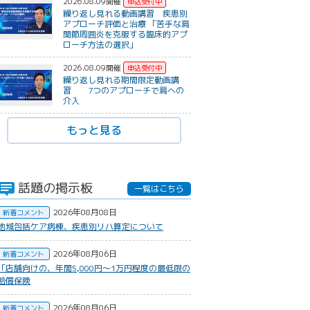
2026.08.09開催
繰り返し見れる動画講習 疾患別
アプローチ評価と治療 「苦手な肩
関節周囲炎を克服する臨床的アプ
ローチ方法の選択」
2026.08.09開催
繰り返し見れる期間限定動画講
習 7つのアプローチで肩への
介入
もっと見る
話題の掲示板
一覧はこちら
2026年08月08日
新着コメント
地域包括ケア病棟、疾患別リハ算定について
2026年08月06日
新着コメント
​「店舗向けの、年間5,000円〜1万円程度の最低限の
賠償保険
2026年08月06日
新着コメント