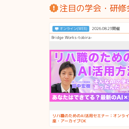
注目の学会・研修
2026.08.23開催
オンライン(WEB)
Bridge Works-tobira-
リハ職のためのAI活用セミナー：オンラ
座・アーカイブOK