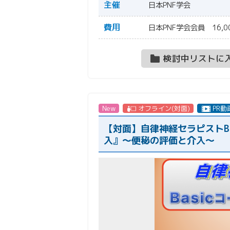
主催
日本PNF学会
費用
日本PNF学会会員 16,0
検討中リストに
New
オフライン(対面)
PR動
【対面】自律神経セラピストB
入』〜便秘の評価と介入〜