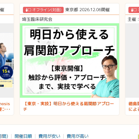
開催
東京都 2026.12.06開催
オフライン(対面)
埼玉臨床研究会
主催：
osis
【東京・実技】明日から使える肩関節アプロー
徳島
基礎コー
チ
によ
グ
月間)
開催日順
費用が安い
費用が高い