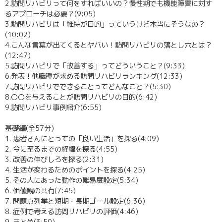
2.訪問リハビリって何をすればいいの？慢性期でも機能障害に対す
るアプローチは必要？(9:05)
3.訪問リハビリは「維持が目的」っていうけど本当にそうなの？
(10:02)
4.こんな言葉が出てくるとヤバい！訪問リハビリの落とし穴とは？
(12:47)
5.訪問リハビリで「改善する」ってどういうこと？(9:33)
6.発表！他職種が求める訪問リハビリランキング(12:33)
7.訪問リハビリでできることってどんなこと？(5:30)
8.〇〇を与えることが訪問リハビリの目的(6:42)
9.訪問リハビリ事例紹介(6:55)
基礎編(全57分)
1. 患者さんにとっての「良い生活」を探る(4:09)
2. 今に至るまでの経緯を探る(4:55)
3. 改善の伸びしろを探る(2:31)
4. 生活が変わるためのポイントを探る(4:25)
5. その人にあった動作の難易度設定(5:34)
6. 価値観の共有(7:45)
7. 問題点列挙と短期・長期ゴール設定(6:36)
8. 症例で考える訪問リハビリの評価(4:46)