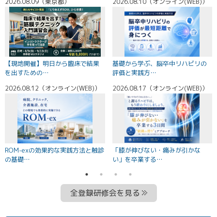
）
2026.08.20（オンライン(WEB)）
2026.08.24（オンライン(WEB)）
2
【無料講義】明日から臨床が変わ
認知症の症状に対する 包括的な関
る 画像・触…
わり方
）
2026.08.27（オンライン(WEB)）
2026.09.01（オンライン(WEB)）
2
【特別価格】新人が臨床で結果を
若手セラピストのための股関節ア
出すための臨…
プローチ実践…
全登録研修会を見る