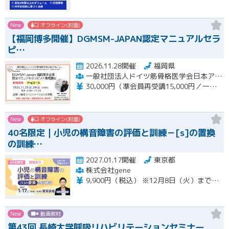
New
オフライン(対面)
【福岡博多開催】DGMSM-JAPAN認定マニュアルセラ
ピ…
2026.11.28開催
福岡県
一般社団法人ドイツ筋骨格医学会日本アカデミー（DGMSM-JAPAN）福岡博多会場
30,000円（準会員再受講15,000円／一般会員13,000円）
New
オフライン(対面)
40名限定｜小児の構音障害の評価と訓練－[s]の置換
の訓練…
2027.01.17開催
東京都
株式会社gene
9,900円（税込） ※12月8日（火）までの限定価格※ 12月9日（水）以降のお申込みは13,200円（税込）となります。 当日会場にてお支払いください（現金のみ） 【キャンセルについて】 1月11日（月）午前8時以降のキャンセルは、キャンセル料（セミナー受講料全額）が発生いたします。
New
動画教材
第43回 長崎大学呼吸リハビリテーションセミナー