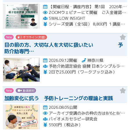
【開催日程・講座内容】 第1回 2026年10月31日（土）19：00～20：30（見逃し配信視聴期間：2026…開催
ZOOMウェビナーにて開催 ご入金確認後メールにてURLをお知らせいたします
SWALLOW INSIGHT
シリーズ受講（全5回） 8,800円 １講座ごと 2,200円
New
オフライン(対面)
目の前の方、大切な人を大切に扱いたい 予
防介助専門…
2026.09.12開催
神奈川県
予防介助認定協会 協賛 日本シンプルラーニング協会 楽な動きの学習会
2日で23,000円（ワークブック込み）
New
動画教材
加齢変化に抗う 予防トレーニングの理論と実践
2026.08.05公開
アーカイブ受講のみの枠の方は8/6と8/20におこなわれる配信終了後に視聴URLをお送りします。
バイオメカセラピー研究会
5500円（税込み）