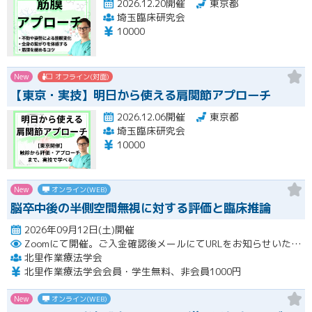
2026.12.20開催
東京都
埼玉臨床研究会
10000
New
オフライン(対面)
【東京・実技】明日から使える肩関節アプローチ
2026.12.06開催
東京都
埼玉臨床研究会
10000
New
オンライン(WEB)
脳卒中後の半側空間無視に対する評価と臨床推論
2026年09月12日(土)開催
Zoomにて開催。ご入金確認後メールにてURLをお知らせいたします。
北里作業療法学会
北里作業療法学会会員・学生無料、非会員1000円
New
オンライン(WEB)