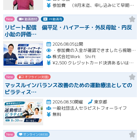
参加費 （8月末迄、申し込みにて早期申し込み割引） オンライン➕実技セミナー（対面式） 15500円 （8月末迄申し込みにて14500円） オンライン➕実技セミナーアーカイブ視聴 11000円 （8月末迄申し込みにて10000円） ※オンラインセミナーは後日、アーカイブ視聴可能です。 ※実技セミナー（対面式）参加者も後日、実技セミナーアーカイブ視聴可能です。
New
動画教材
PR動画有
リピート配信 偏平足・ハイアーチ・外反母趾・内反
小趾の評価…
2026.08.05公開
・参加費の入金が確認できましたら視聴用URLとパスワードおよび資料をお申込みいただきましたメールアドレスに送付します。
株式会社Work Shift
¥2,500 クレジットカード決済あるいは銀行振込となります。
New
オフライン(対面)
マッスルインバランス改善のための運動療法としての
ピラティス…
2026.08.30開催
東京都
一般社団法人セラピストフォーライフ
無料
New
オンライン(WEB)