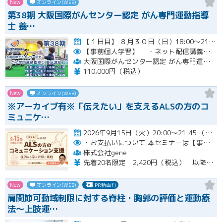
New
オンライン(WEB)
第38期 大阪国際がんセンター認定 がん専門運動指導
士 養…
【１日目】 ８月３０日（日）18:00～21:30 ［ 集合学習の内容 ］ ① 開講式 ② カウンセリングの実…開催
【事前個人学習】
・ネット配信講義の動画ＵＲＬをお知らせします。
大阪国際がんセンター認定 がん専門運動指導士 事務局
110,000円（税込）
New
オンライン(WEB)
※アーカイブ有※「伝えたい」を支えるALSの方のコ
ミュニケ…
2026年9月15日（火）20:00～21:45 （受付開始時間 19:45）開催
・お支払いについて
本セミナーは【事前支払い（クレジットカード・銀行振込）】です。
株式会社gene
先着20名限定 2,420円（税込） 以降3,000円（税込） ※お支払い方法：クレジットカード・銀行振込 【キャンセルについて】 決済後はいかなる理由でも返金はいたしませんのでご了承ください。 受講料をお支払いいただいた方には、後日アーカイブの視聴URLをお送りいたします。
New
オンライン(WEB)
PR動画有
肩関節可動域制限に対する脊柱・胸郭の評価と運動療
法〜上肢運…