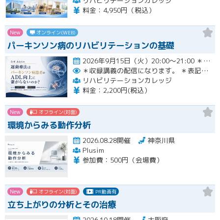
リハビリテーションカレッジ
料金：4,950円（税込）
New
オンライン(WEB)
パーキンソン病のリハビリテーションの基礎
2026年9月15日（火）20:00〜21:00 ＊収録講義の配信になります。 ＊表記された日時に限定して…開催
＊収録講義の配信になります。
＊表記された日時に限定して配信します。
リハビリテーションカレッジ
料金：2,200円(税込）
New
オフライン(対面)
環境からみる動作分析
2026.08.28開催
神奈川県
Plusim
参加費：500円（会場費）
New
オフライン(対面)
PR動画有
立ち上がりの分析とその治療
2026.10.18開催
大阪府