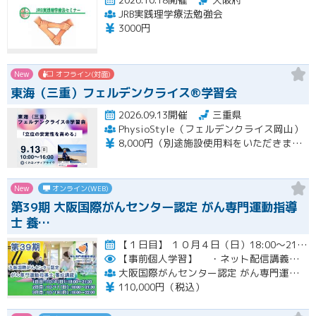
JRB実践理学療法勉強会
3000円
New
オフライン(対面)
東海（三重）フェルデンクライス®学習会
2026.09.13開催
三重県
PhysioStyle（フェルデンクライス岡山）
8,000円（別途施設使用料をいただきます）
New
オンライン(WEB)
第39期 大阪国際がんセンター認定 がん専門運動指導
士 養…
【１日目】 １０月４日（日）18:00～21:30 ［ 集合学習の内容 ］ ① 開講式 ② カウンセリングの実…開催
【事前個人学習】
・ネット配信講義の動画ＵＲＬをお知らせします。
大阪国際がんセンター認定 がん専門運動指導士 事務局
110,000円（税込）