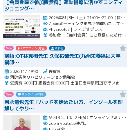
［会員登録で参加費無料］運動指導に活かすコンディ
ショニング…
2026年8月8日（土）21:00〜22:00（質疑応答を含む）開催
Zoomミーティング形式で開催いたします。
Physioplus｜フィジオプラス
参加費：［無料会員］にご登録いただければ無料 ・月額会員：参加無料 ・年額会員：参加無料 ・通常チケット：5,000円（税込）
New
オフライン(対面)
資料有
講師:OT林克樹先生 久保拓哉先生(九州栄養福祉大学
講師…
2026.11.14開催
佐賀県
河畔病院リハビリテーション勉強会
受講費:9000円 懇親会費:5000円 土曜日唐津駅周辺で行います。
New
オンライン(WEB)
岩永竜也先生「パッドを始めたい方、インソールを理
解してやり…
令和８年 10月2日(金) オンラインセミナー 20:00〜22:00 10月18日(日) 実技セミナー（…開催
zoom youtube使用。
ロクな会