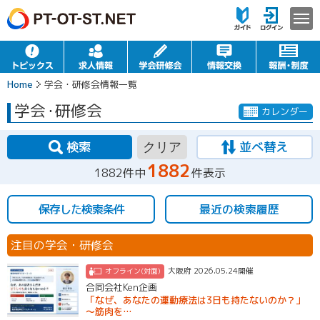
Home
学会・研修会情報一覧
学会
・
研修会
カレンダー
検索
並べ替え
クリア
1882
1882件中
件表示
保存した検索条件
最近の検索履歴
注目の学会・研修会
大阪府 2026.05.24開催
オフライン(対面)
合同会社Ken企画
「なぜ、あなたの運動療法は3日も持たないのか？」
～筋肉を…