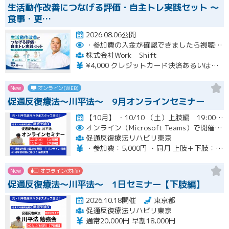
生活動作改善につなげる評価・自主トレ実践セット ～
食事・更…
2026.08.06公開
・参加費の入金が確認できましたら視聴用URLとパスワードおよび資料をお申込みいただきましたメールアドレスに送付します。
株式会社Work Shift
¥4,000 クレジットカード決済あるいは銀行振込となります。
New
オンライン(WEB)
促通反復療法〜川平法〜 9月オンラインセミナー
【10月】 ・10/10 （土）上肢編 19:00-20:30(最大21:00) ・10/24（土）下肢編 19…開催
オンライン（Microsoft Teams）で開催。ご入金確認後メールにてURLをお知らせいたします。
促通反復療法リハビリ東京
・参加費：5,000円 ・同月 上肢＋下肢：9,000円
New
オフライン(対面)
促通反復療法〜川平法〜 1日セミナー【下肢編】
2026.10.18開催
東京都
促通反復療法リハビリ東京
通常20,000円 早割18,000円