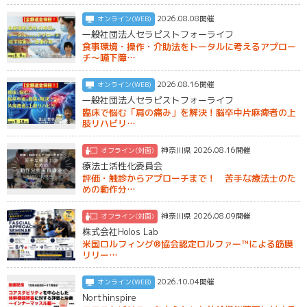
2026.08.08開催
オンライン(WEB)
一般社団法人セラピストフォーライフ
食事環境・操作・介助法をトータルに考えるアプロー
チ～嚥下障…
2026.08.16開催
オンライン(WEB)
一般社団法人セラピストフォーライフ
臨床で悩む「肩の痛み」を解決！脳卒中片麻痺者の上
肢リハビリ…
神奈川県 2026.08.16開催
オフライン(対面)
療法士活性化委員会
評価・触診からアプローチまで！ 苦手な療法士のた
めの動作分…
神奈川県 2026.08.09開催
オフライン(対面)
株式会社Holos Lab
米国ロルフィング®︎協会認定ロルファー™️による筋膜
リリー…
2026.10.04開催
オンライン(WEB)
Northinspire