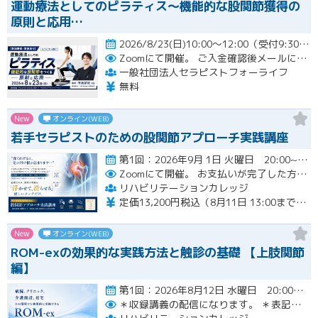
運動療法としてのピラティス〜機能的な股関節獲得の
原則と応用…
2026/8/23(日)10:00～12:00（受付9:30～）開催
Zoomにて開催。
ご入金確認後メールにてURLをお知らせいたします。
一般社団法人セラピストフォーライフ
無料
New
オンライン(WEB)
若手セラピストのための股関節アプローチ実践講座
第1回：2026年9月 1日 火曜日 20:00~21:00 第2回：2026年9月15日 火曜日 20:00~2…開催
Zoomにて開催。
お支払いが完了した方のみzoomのリンクと資料が確認できるシステムとなっております。お支払いが確認できない場合は【自動キャンセル】となります。
リハビリテーションカレッジ
定価13,200円税込（8月11日 13:00までのお申し込みにて3,300円オフでご受講いただけます）
New
オンライン(WEB)
ROM-exの効果的な実践方法と触診の基礎 【上肢関節
編】
第1回：2026年8月12日 水曜日 20:00~21:00 第2回：2026年8月19日 水曜日 20:00~21…開催
＊収録講義の配信になります。
＊表記された日時に限定して配信します。