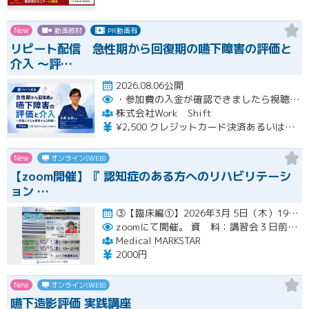
New
動画教材
PR動画有
リピート配信 急性期から回復期の嚥下障害の評価と
介入 〜評…
2026.08.06公開
・参加費の入金が確認できましたら視聴用URLとパスワードおよび資料をお申込みいただきましたメールアドレスに送付します。
株式会社Work Shift
¥2,500 クレジットカード決済あるいは銀行振込となります。
New
オンライン(WEB)
【zoom開催】『 認知症のある方へのリハビリテーシ
ョン …
③【臨床編①】2026年3月 5日（木）19:00〜21:00（アーカイブ配信１ヶ月間） ④【臨床編②】2026年…開催
zoomにて開催。
資 料：講習会３日前までに、PDFデータまたはGoogleドライブにてお送りいたします。
Medical MARKSTAR
2000円
New
オンライン(WEB)
嚥下造影評価 実践講座