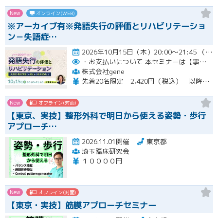
New
オンライン(WEB)
※アーカイブ有※発語失行の評価とリハビリテーショ
ン－失語症…
2026年10月15日（木）20:00～21:45 （受付開始時間 19:45）開催
・お支払いについて
本セミナーは【事前支払い（クレジットカード・銀行振込）】です。
株式会社gene
先着20名限定 2,420円（税込） 以降3,000円（税込） ※お支払い方法：クレジットカード・銀行振込 【キャンセルについて】 決済後はいかなる理由でも返金はいたしませんのでご了承ください。 受講料をお支払いいただいた方には、後日アーカイブの視聴URLをお送りいたします。
New
オフライン(対面)
【東京、実技】整形外科で明日から使える姿勢・歩行
アプローチ…
2026.11.01開催
東京都
埼玉臨床研究会
１００００円
New
オフライン(対面)
【東京・実技】筋膜アプローチセミナー