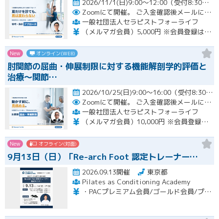
2026/11/1(日)9:00～12:00（受付8:30～）開催
Zoomにて開催。
ご入金確認後メールにてURLをお知らせいたします。
一般社団法人セラピストフォーライフ
（メルマガ会員）5,000円 ※会員登録はホームページより無料で行って頂けます。 会員限定特典あり！
New
オンライン(WEB)
肘関節の屈曲・伸展制限に対する機能解剖学的評価と
治療～関節…
2026/10/25(日)9:00～16:00（受付8:30～） （※途中、１時間のお昼休憩あり）開催
Zoomにて開催。
ご入金確認後メールにてURLをお知らせいたします。
一般社団法人セラピストフォーライフ
（メルマガ会員）10,000円 ※会員登録はホームページより無料で行って頂けます。 会員限定特典あり！
New
オフライン(対面)
9月13日（日）「Re-arch Foot 認定トレーナー…
2026.09.13開催
東京都
Pilates as Conditioning Academy
・PACプレミアム会員/ゴールド会員/プラチナ会員：9,900円（税込） ・PACスタンダード会員：13,200円（税込） ・フリー会員：16,500円（税込）