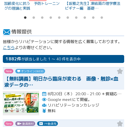
加齢変化に抗う 予防トレーニン
【坂雅之先生】凍結肩の理学療法
グの理論と実践
ビギナー編 基礎…
情報提供
皆様からリハビテーションに関する情報を広く募集しております。
こちら
よりお寄せください。
1882件
が該当しました 1 ～ 40 件を表示中
New
オンライン(WEB)
【無料講義】明日から臨床が変わる 画像・触診×血
液データの…
8月20日（木） 20:00 - 21:00 ＊質疑応答とアンケート回答の時間を含みます。終了時間は余裕を持っ…開催
Google meetにて開催。
リハビリテーションカレッジ
無料
New
動画教材
PR動画有