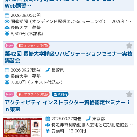
Web講習…
2026.08.06公開
開催期間（オンデマンド配信によるeラーニング） 2026年10月2日（金）～10月29日（木）
長崎大学 夢塾
8,500円 (不課税)
New
オフライン(対面)
第42回 長崎大学呼吸リハビリテーションセミナー実技
講習会
2026.09.27開催
長崎県
長崎大学 夢塾
7,000円（テキスト代込み）
New
オフライン(対面)
資料有
アクティビティ インストラクター資格認定セミナーｉ
ｎ東京
2026.09.27開催
東京都
特定非営利活動法人芸術と遊び創造協会 高齢者アクティビティ開発センター
受講料 13,000円