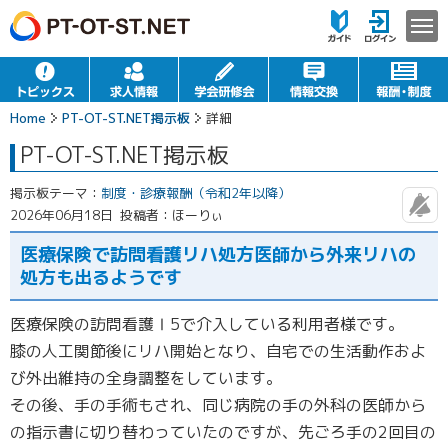
Home
PT-OT-ST.NET掲示板
詳細
PT-OT-ST.NET掲示板
掲示板テーマ：
制度・診療報酬（令和2年以降）
2026年06月18日
投稿者：ほーりぃ
医療保険で訪問看護リハ処方医師から外来リハの
処方も出るようです
医療保険の訪問看護Ⅰ5で介入している利用者様です。
膝の人工関節後にリハ開始となり、自宅での生活動作およ
び外出維持の全身調整をしています。
その後、手の手術もされ、同じ病院の手の外科の医師から
の指示書に切り替わっていたのですが、先ごろ手の2回目の