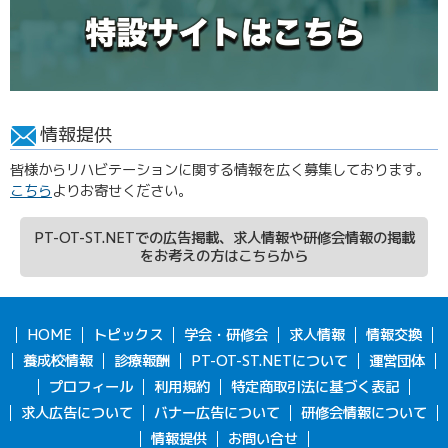
情報提供
皆様からリハビテーションに関する情報を広く募集しております。
こちら
よりお寄せください。
PT-OT-ST.NETでの広告掲載、求人情報や研修会情報の掲載
をお考えの方はこちらから
HOME
トピックス
学会・研修会
求人情報
情報交換
養成校情報
診療報酬
PT-OT-ST.NETについて
運営団体
プロフィール
利用規約
特定商取引法に基づく表記
求人広告について
バナー広告について
研修会情報について
情報提供
お問い合せ