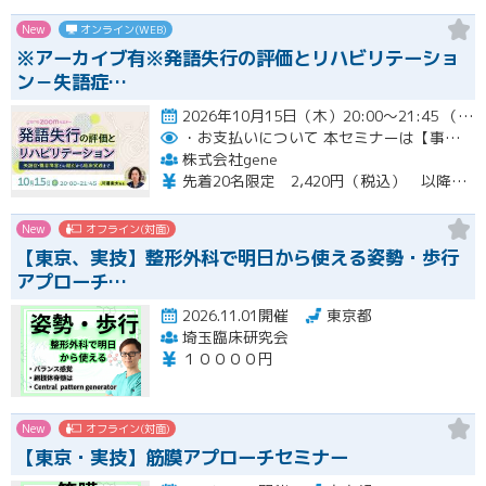
New
オンライン(WEB)
※アーカイブ有※発語失行の評価とリハビリテーショ
ン－失語症…
2026年10月15日（木）20:00～21:45 （受付開始時間 19:45）開催
・お支払いについて
本セミナーは【事前支払い（クレジットカード・銀行振込）】です。
株式会社gene
先着20名限定 2,420円（税込） 以降3,000円（税込） ※お支払い方法：クレジットカード・銀行振込 【キャンセルについて】 決済後はいかなる理由でも返金はいたしませんのでご了承ください。 受講料をお支払いいただいた方には、後日アーカイブの視聴URLをお送りいたします。
New
オフライン(対面)
【東京、実技】整形外科で明日から使える姿勢・歩行
アプローチ…
2026.11.01開催
東京都
埼玉臨床研究会
１００００円
New
オフライン(対面)
【東京・実技】筋膜アプローチセミナー