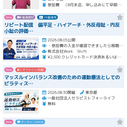
参加費 （8月末迄、申し込みにて早期申し込み割引） オンライン➕実技セミナー（対面式） 15500円 （8月末迄申し込みにて14500円） オンライン➕実技セミナーアーカイブ視聴 11000円 （8月末迄申し込みにて10000円） ※オンラインセミナーは後日、アーカイブ視聴可能です。 ※実技セミナー（対面式）参加者も後日、実技セミナーアーカイブ視聴可能です。
New
動画教材
PR動画有
リピート配信 偏平足・ハイアーチ・外反母趾・内反
小趾の評価…
2026.08.05公開
・参加費の入金が確認できましたら視聴用URLとパスワードおよび資料をお申込みいただきましたメールアドレスに送付します。
株式会社Work Shift
¥2,500 クレジットカード決済あるいは銀行振込となります。
New
オフライン(対面)
マッスルインバランス改善のための運動療法としての
ピラティス…
2026.08.30開催
東京都
一般社団法人セラピストフォーライフ
無料
New
オンライン(WEB)