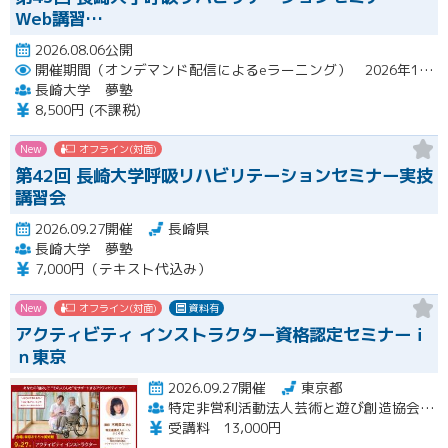
Web講習…
2026.08.06公開
開催期間（オンデマンド配信によるeラーニング） 2026年10月2日（金）～10月29日（木）
長崎大学 夢塾
8,500円 (不課税)
New
オフライン(対面)
第42回 長崎大学呼吸リハビリテーションセミナー実技
講習会
2026.09.27開催
長崎県
長崎大学 夢塾
7,000円（テキスト代込み）
New
オフライン(対面)
資料有
アクティビティ インストラクター資格認定セミナーｉ
ｎ東京
2026.09.27開催
東京都
特定非営利活動法人芸術と遊び創造協会 高齢者アクティビティ開発センター
受講料 13,000円