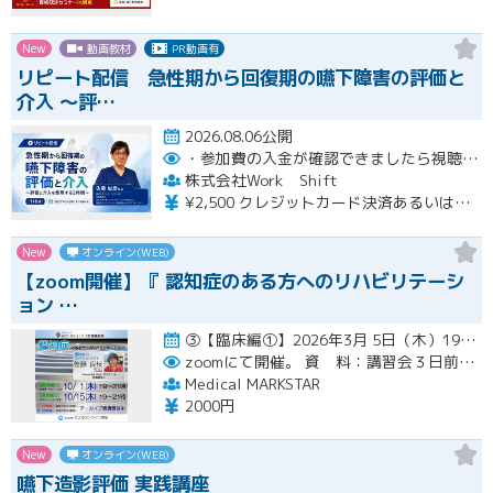
New
動画教材
PR動画有
リピート配信 急性期から回復期の嚥下障害の評価と
介入 〜評…
2026.08.06公開
・参加費の入金が確認できましたら視聴用URLとパスワードおよび資料をお申込みいただきましたメールアドレスに送付します。
株式会社Work Shift
¥2,500 クレジットカード決済あるいは銀行振込となります。
New
オンライン(WEB)
【zoom開催】『 認知症のある方へのリハビリテーシ
ョン …
③【臨床編①】2026年3月 5日（木）19:00〜21:00（アーカイブ配信１ヶ月間） ④【臨床編②】2026年…開催
zoomにて開催。
資 料：講習会３日前までに、PDFデータまたはGoogleドライブにてお送りいたします。
Medical MARKSTAR
2000円
New
オンライン(WEB)
嚥下造影評価 実践講座