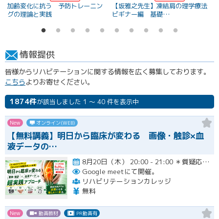
加齢変化に抗う 予防トレーニン
【坂雅之先生】凍結肩の理学療法
グの理論と実践
ビギナー編 基礎…
情報提供
皆様からリハビテーションに関する情報を広く募集しております。
こちら
よりお寄せください。
1874件
が該当しました 1 ～ 40 件を表示中
New
オンライン(WEB)
【無料講義】明日から臨床が変わる 画像・触診×血
液データの…
8月20日（木） 20:00 - 21:00 ＊質疑応答とアンケート回答の時間を含みます。終了時間は余裕を持っ…開催
Google meetにて開催。
リハビリテーションカレッジ
無料
New
動画教材
PR動画有