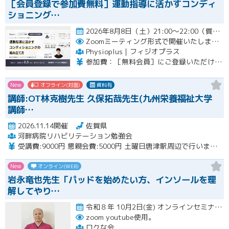
［会員登録で参加費無料］運動指導に活かすコンディ
ショニング…
2026年8月8日（土）21:00〜22:00（質疑応答を含む）開催
Zoomミーティング形式で開催いたします。
Physioplus｜フィジオプラス
参加費：［無料会員］にご登録いただければ無料 ・月額会員：参加無料 ・年額会員：参加無料 ・通常チケット：5,000円（税込）
New
オフライン(対面)
資料有
講師:OT林克樹先生 久保拓哉先生(九州栄養福祉大学
講師…
2026.11.14開催
佐賀県
河畔病院リハビリテーション勉強会
受講費:9000円 懇親会費:5000円 土曜日唐津駅周辺で行います。
New
オンライン(WEB)
岩永竜也先生「パッドを始めたい方、インソールを理
解してやり…
令和８年 10月2日(金) オンラインセミナー 20:00〜22:00 10月18日(日) 実技セミナー（…開催
zoom youtube使用。
ロクな会