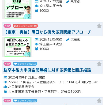
2026.12.20開催
東京都
埼玉臨床研究会
10000
New
オフライン(対面)
【東京・実技】明日から使える肩関節アプローチ
2026.12.06開催
東京都
埼玉臨床研究会
10000
New
オンライン(WEB)
脳卒中後の半側空間無視に対する評価と臨床推論
2026年09月12日(土)開催
Zoomにて開催。ご入金確認後メールにてURLをお知らせいたします。
北里作業療法学会
北里作業療法学会会員・学生無料、非会員1000円
New
オンライン(WEB)