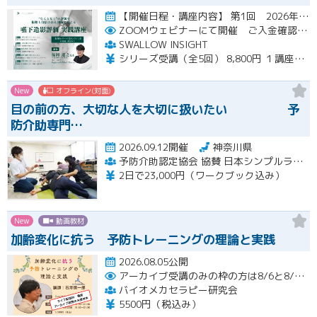
【開催日程・講座内容】 第1回 2026年10月31日（土）19：00～20：30（見逃し配信視聴期間：2026…開催
ZOOMウェビナーにて開催 ご入金確認後メールにてURLをお知らせいたします
SWALLOW INSIGHT
シリーズ受講（全5回） 8,800円 １講座ごと 2,200円
New
オフライン(対面)
目の前の方、大切な人を大切に扱いたい 予
防介助専門…
2026.09.12開催
神奈川県
予防介助認定協会 協賛 日本シンプルラーニング協会 楽な動きの学習会
2日で23,000円（ワークブック込み）
New
動画教材
加齢変化に抗う 予防トレーニングの理論と実践
2026.08.05公開
アーカイブ受講のみの枠の方は8/6と8/20におこなわれる配信終了後に視聴URLをお送りします。
バイオメカセラピー研究会
5500円（税込み）