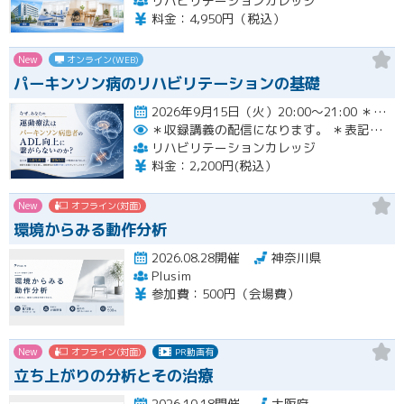
リハビリテーションカレッジ
料金：4,950円（税込）
New
オンライン(WEB)
パーキンソン病のリハビリテーションの基礎
2026年9月15日（火）20:00〜21:00 ＊収録講義の配信になります。 ＊表記された日時に限定して…開催
＊収録講義の配信になります。
＊表記された日時に限定して配信します。
リハビリテーションカレッジ
料金：2,200円(税込）
New
オフライン(対面)
環境からみる動作分析
2026.08.28開催
神奈川県
Plusim
参加費：500円（会場費）
New
オフライン(対面)
PR動画有
立ち上がりの分析とその治療
2026.10.18開催
大阪府