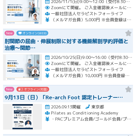
2026/11/1(日)9:00～12:00（受付8:30～）開催
Zoomにて開催。
ご入金確認後メールにてURLをお知らせいたします。
一般社団法人セラピストフォーライフ
（メルマガ会員）5,000円 ※会員登録はホームページより無料で行って頂けます。 会員限定特典あり！
New
オンライン(WEB)
肘関節の屈曲・伸展制限に対する機能解剖学的評価と
治療～関節…
2026/10/25(日)9:00～16:00（受付8:30～） （※途中、１時間のお昼休憩あり）開催
Zoomにて開催。
ご入金確認後メールにてURLをお知らせいたします。
一般社団法人セラピストフォーライフ
（メルマガ会員）10,000円 ※会員登録はホームページより無料で行って頂けます。 会員限定特典あり！
New
オフライン(対面)
9月13日（日）「Re-arch Foot 認定トレーナー…
2026.09.13開催
東京都
Pilates as Conditioning Academy
・PACプレミアム会員/ゴールド会員/プラチナ会員：9,900円（税込） ・PACスタンダード会員：13,200円（税込） ・フリー会員：16,500円（税込）