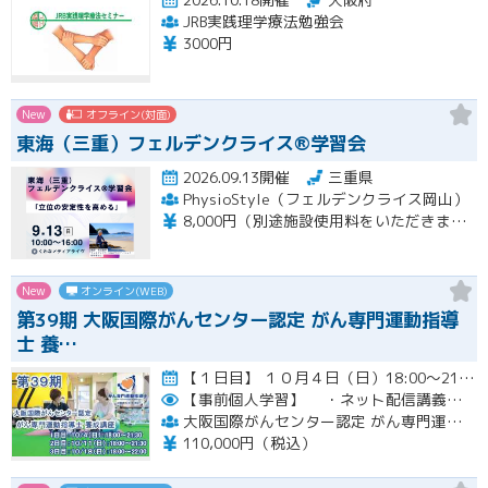
JRB実践理学療法勉強会
3000円
New
オフライン(対面)
東海（三重）フェルデンクライス®学習会
2026.09.13開催
三重県
PhysioStyle（フェルデンクライス岡山）
8,000円（別途施設使用料をいただきます）
New
オンライン(WEB)
第39期 大阪国際がんセンター認定 がん専門運動指導
士 養…
【１日目】 １０月４日（日）18:00～21:30 ［ 集合学習の内容 ］ ① 開講式 ② カウンセリングの実…開催
【事前個人学習】
・ネット配信講義の動画ＵＲＬをお知らせします。
大阪国際がんセンター認定 がん専門運動指導士 事務局
110,000円（税込）