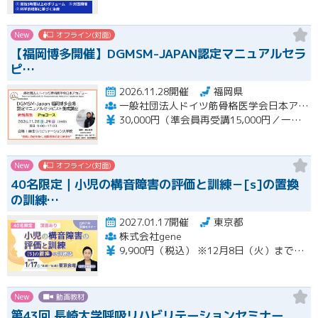
New
オフライン(対面)
【福岡博多開催】DGMSM-JAPAN認定マニュアルセラ
ピ…
2026.11.28開催
福岡県
一般社団法人ドイツ筋骨格医学会日本アカデミー（DGMSM-JAPAN）福岡博多会場
30,000円（準会員再受講15,000円／一般会員13,000円）
New
オフライン(対面)
40名限定｜小児の構音障害の評価と訓練－[s]の置換
の訓練…
2027.01.17開催
東京都
株式会社gene
9,900円（税込） ※12月8日（火）までの限定価格※ 12月9日（水）以降のお申込みは13,200円（税込）となります。 当日会場にてお支払いください（現金のみ） 【キャンセルについて】 1月11日（月）午前8時以降のキャンセルは、キャンセル料（セミナー受講料全額）が発生いたします。
New
動画教材
第43回 長崎大学呼吸リハビリテーションセミナー