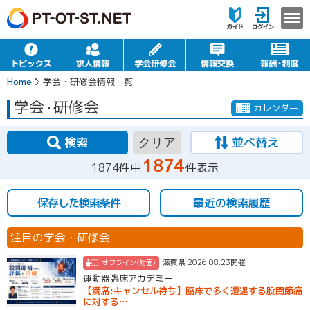
Home
学会・研修会情報一覧
学会
・
研修会
カレンダー
検索
並べ替え
クリア
1874
1874件中
件表示
保存した検索条件
最近の検索履歴
注目の学会・研修会
滋賀県 2026.08.23開催
オフライン(対面)
運動器臨床アカデミー
【満席:キャンセル待ち】臨床で多く遭遇する股関節痛
に対する…