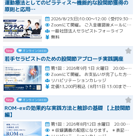
運動療法としてのピラティス〜機能的な股関節獲得の
原則と応用…
2026/8/23(日)10:00～12:00（受付9:30～）開催
Zoomにて開催。
ご入金確認後メールにてURLをお知らせいたします。
一般社団法人セラピストフォーライフ
無料
New
オンライン(WEB)
若手セラピストのための股関節アプローチ実践講座
第1回：2026年9月 1日 火曜日 20:00~21:00 第2回：2026年9月15日 火曜日 20:00~2…開催
Zoomにて開催。
お支払いが完了した方のみzoomのリンクと資料が確認できるシステムとなっております。お支払いが確認できない場合は【自動キャンセル】となります。
リハビリテーションカレッジ
定価13,200円税込（8月11日 13:00までのお申し込みにて3,300円オフでご受講いただけます）
New
オンライン(WEB)
ROM-exの効果的な実践方法と触診の基礎 【上肢関節
編】
第1回：2026年8月12日 水曜日 20:00~21:00 第2回：2026年8月19日 水曜日 20:00~21…開催
＊収録講義の配信になります。
＊表記された日時に限定して配信します。