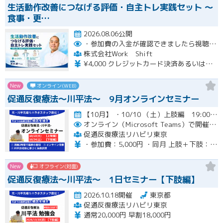
生活動作改善につなげる評価・自主トレ実践セット ～
食事・更…
2026.08.06公開
・参加費の入金が確認できましたら視聴用URLとパスワードおよび資料をお申込みいただきましたメールアドレスに送付します。
株式会社Work Shift
¥4,000 クレジットカード決済あるいは銀行振込となります。
New
オンライン(WEB)
促通反復療法〜川平法〜 9月オンラインセミナー
【10月】 ・10/10 （土）上肢編 19:00-20:30(最大21:00) ・10/24（土）下肢編 19…開催
オンライン（Microsoft Teams）で開催。ご入金確認後メールにてURLをお知らせいたします。
促通反復療法リハビリ東京
・参加費：5,000円 ・同月 上肢＋下肢：9,000円
New
オフライン(対面)
促通反復療法〜川平法〜 1日セミナー【下肢編】
2026.10.18開催
東京都
促通反復療法リハビリ東京
通常20,000円 早割18,000円