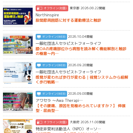
東京都 2026.08.22開催
オフライン(対面)
Northinspire
股関節周囲筋に対する運動療法と触診
2026.10.04開催
オンライン(WEB)
一般社団法人セラピストフォーライフ
膝OAの疼痛部位から病態を読み解く機能解剖と触診
の極意〜内…
2026.09.28開催
オンライン(WEB)
一般社団法人セラピストフォーライフ
感覚が変われば歩行が変わる｜視覚システムから紐解
く歩行戦略…
2026.09.08開催
オンライン(WEB)
アワセラ ～Awa Therapi…
【その腰痛、原因を見極められていますか？】 伸展
型・屈曲型…
大阪府 2026.11.08開催
オフライン(対面)
特定非営利活動法人（NPO）オーソ…