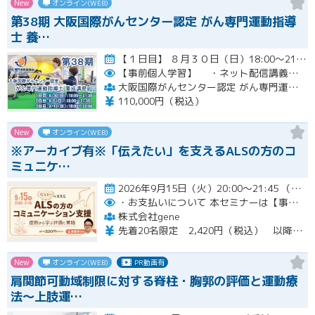
New
オンライン(WEB)
第38期 大阪国際がんセンター認定 がん専門運動指導
士 養…
【１日目】 ８月３０日（日）18:00～21:30 ［ 集合学習の内容 ］ ① 開講式 ② カウンセリングの実…開催
【事前個人学習】
・ネット配信講義の動画ＵＲＬをお知らせします。
大阪国際がんセンター認定 がん専門運動指導士 事務局
110,000円（税込）
New
オンライン(WEB)
※アーカイブ有※「伝えたい」を支えるALSの方のコ
ミュニケ…
2026年9月15日（火）20:00～21:45 （受付開始時間 19:45）開催
・お支払いについて
本セミナーは【事前支払い（クレジットカード・銀行振込）】です。
株式会社gene
先着20名限定 2,420円（税込） 以降3,000円（税込） ※お支払い方法：クレジットカード・銀行振込 【キャンセルについて】 決済後はいかなる理由でも返金はいたしませんのでご了承ください。 受講料をお支払いいただいた方には、後日アーカイブの視聴URLをお送りいたします。
New
オンライン(WEB)
PR動画有
肩関節可動域制限に対する脊柱・胸郭の評価と運動療
法〜上肢運…