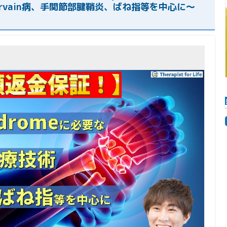
ervain病、手関節部腱鞘炎、ばね指等を中心に〜