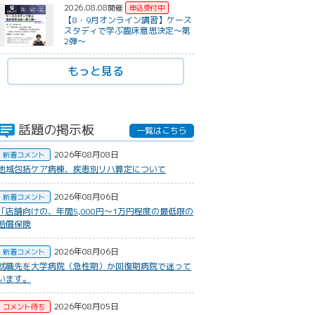
2026.08.08開催
【8・9月オンライン講習】ケース
スタディで学ぶ臨床意思決定〜第
2弾〜
もっと見る
話題の掲示板
一覧はこちら
2026年08月08日
新着コメント
地域包括ケア病棟、疾患別リハ算定について
2026年08月06日
新着コメント
​「店舗向けの、年間5,000円〜1万円程度の最低限の
賠償保険
2026年08月06日
新着コメント
就職先を大学病院（急性期）か回復期病院で迷って
います。
2026年08月05日
コメント待ち