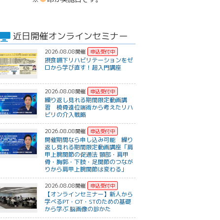
近日開催オンラインセミナー
2026.08.08開催
摂食嚥下リハビリテーションをゼ
ロから学び直す！超入門講座
2026.08.08開催
繰り返し見れる期間限定動画講
習 橈骨遠位端術から考えたリハ
ビリの介入戦略
2026.08.08開催
開催期間なら申し込み可能 繰り
返し見れる期間限定動画講座「肩
甲上腕関節の促通法 頸部・肩甲
骨・胸郭・下肢・足関節のつなが
りから肩甲上腕関節は変わる」
2026.08.08開催
【オンラインセミナー】新人から
学べるPT・OT・STのための基礎
から学ぶ 脳画像の診かた