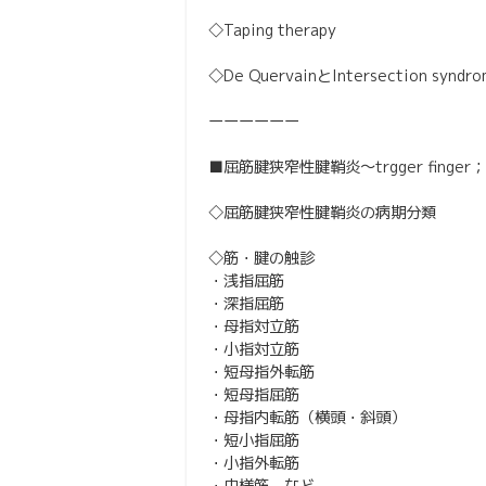
◇Taping therapy
◇De QuervainとIntersection synd
ーーーーーー
■屈筋腱狭窄性腱鞘炎〜trgger finge
◇屈筋腱狭窄性腱鞘炎の病期分類
◇筋・腱の触診
・浅指屈筋
・深指屈筋
・母指対立筋
・小指対立筋
・短母指外転筋
・短母指屈筋
・母指内転筋（横頭・斜頭）
・短小指屈筋
・小指外転筋