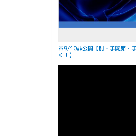
※9/10非公開【肘・手関節
く！】