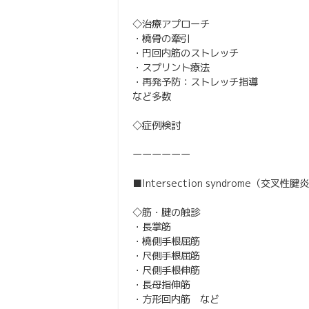
◇治療アプローチ
・橈骨の牽引
・円回内筋のストレッチ
・スプリント療法
・再発予防：ストレッチ指導
など多数
◇症例検討
ーーーーーー
■Intersection syndrome（交叉性腱
◇筋・腱の触診
・長掌筋
・橈側手根屈筋
・尺側手根屈筋
・尺側手根伸筋
・長母指伸筋
・方形回内筋 など