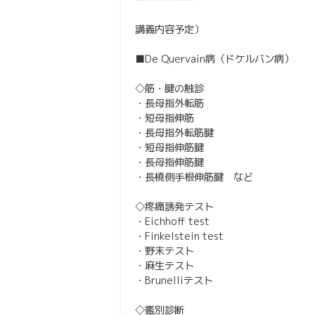
ーーーーーー
講義内容予定）
■De Quervain病（ドケルバン病）
◇筋・腱の触診
・長母指外転筋
・短母指伸筋
・長母指外転筋腱
・短母指伸筋腱
・長母指伸筋腱
・長橈側手根伸筋腱 など
◇疼痛誘発テスト
・Eichhoff test
・Finkelstein test
・野末テスト
・麻生テスト
・Brunelliテスト
◇鑑別診断