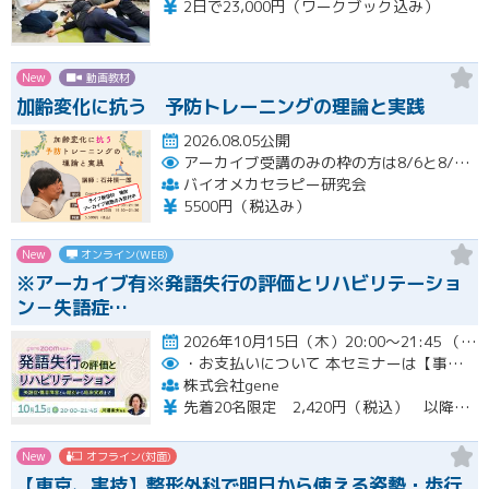
2日で23,000円（ワークブック込み）
New
動画教材
加齢変化に抗う 予防トレーニングの理論と実践
2026.08.05公開
アーカイブ受講のみの枠の方は8/6と8/20におこなわれる配信終了後に視聴URLをお送りします。
バイオメカセラピー研究会
5500円（税込み）
New
オンライン(WEB)
※アーカイブ有※発語失行の評価とリハビリテーショ
ン－失語症…
2026年10月15日（木）20:00～21:45 （受付開始時間 19:45）開催
・お支払いについて
本セミナーは【事前支払い（クレジットカード・銀行振込）】です。
株式会社gene
先着20名限定 2,420円（税込） 以降3,000円（税込） ※お支払い方法：クレジットカード・銀行振込 【キャンセルについて】 決済後はいかなる理由でも返金はいたしませんのでご了承ください。 受講料をお支払いいただいた方には、後日アーカイブの視聴URLをお送りいたします。
New
オフライン(対面)
【東京、実技】整形外科で明日から使える姿勢・歩行