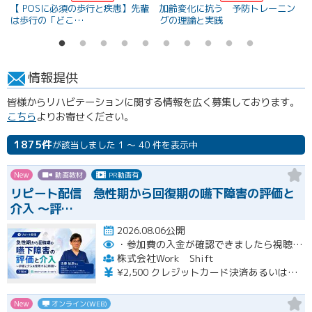
【 POSに必須の歩行と疾患】先輩
加齢変化に抗う 予防トレーニン
は歩行の「どこ…
グの理論と実践
情報提供
皆様からリハビテーションに関する情報を広く募集しております。
こちら
よりお寄せください。
1875件
が該当しました 1 ～ 40 件を表示中
New
動画教材
PR動画有
リピート配信 急性期から回復期の嚥下障害の評価と
介入 〜評…
2026.08.06公開
・参加費の入金が確認できましたら視聴用URLとパスワードおよび資料をお申込みいただきましたメールアドレスに送付します。
株式会社Work Shift
¥2,500 クレジットカード決済あるいは銀行振込となります。
New
オンライン(WEB)