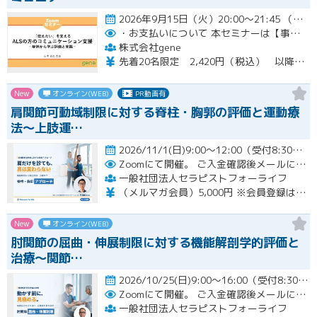
2026年9月15日（火）20:00～21:45 （受付開始時間 19:45）開催
・お支払いについて
本セミナーは【事前支払い（クレジットカード・銀行振込）】です。
株式会社gene
先着20名限定 2,420円（税込） 以降3,000円（税込） ※お支払い方法：クレジットカード・銀行振込 【キャンセルについて】 決済後はいかなる理由でも返金はいたしませんのでご了承ください。 受講料をお支払いいただいた方には、後日アーカイブの視聴URLをお送りいたします。
New
オンライン(WEB)
PR動画有
肩関節可動域制限に対する脊柱・胸郭の評価と運動療
法〜上肢運…
2026/11/1(日)9:00～12:00（受付8:30～）開催
Zoomにて開催。
ご入金確認後メールにてURLをお知らせいたします。
一般社団法人セラピストフォーライフ
（メルマガ会員）5,000円 ※会員登録はホームページより無料で行って頂けます。 会員限定特典あり！
New
オンライン(WEB)
肘関節の屈曲・伸展制限に対する機能解剖学的評価と
治療～関節…
2026/10/25(日)9:00～16:00（受付8:30～） （※途中、１時間のお昼休憩あり）開催
Zoomにて開催。
ご入金確認後メールにてURLをお知らせいたします。
一般社団法人セラピストフォーライフ