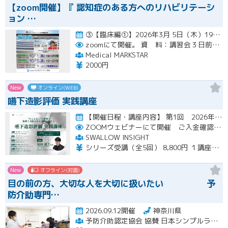
【zoom開催】『 認知症のある方へのリハビリテーシ
ョン …
③【臨床編①】2026年3月 5日（木）19:00〜21:00（アーカイブ配信１ヶ月間） ④【臨床編②】2026年…開催
zoomにて開催。
資 料：講習会３日前までに、PDFデータまたはGoogleドライブにてお送りいたします。
Medical MARKSTAR
2000円
New
オンライン(WEB)
嚥下造影評価 実践講座
【開催日程・講座内容】 第1回 2026年10月31日（土）19：00～20：30（見逃し配信視聴期間：2026…開催
ZOOMウェビナーにて開催 ご入金確認後メールにてURLをお知らせいたします
SWALLOW INSIGHT
シリーズ受講（全5回） 8,800円 １講座ごと 2,200円
New
オフライン(対面)
目の前の方、大切な人を大切に扱いたい 予
防介助専門…
2026.09.12開催
神奈川県
予防介助認定協会 協賛 日本シンプルラーニング協会 楽な動きの学習会