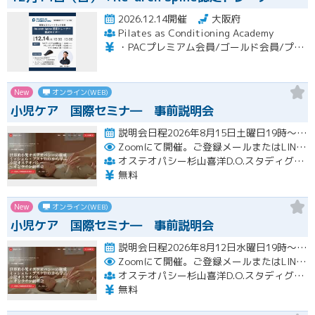
2026.12.14開催
大阪府
Pilates as Conditioning Academy
・PACプレミアム会員/ゴールド会員/プラチナ会員：9,900円（税込） ・PACスタンダード会員：13,200円（税込） ・フリー会員：16,500円（税込）
New
オンライン(WEB)
小児ケア 国際セミナ― 事前説明会
説明会日程2026年8月15日土曜日19時～1時間ほど 本セミナーは2027年 ①5月2日～5日または ②5月7…開催
Zoomにて開催。ご登録メールまたはLINE登録の確認後メールにてURLをお知らせいたします。
オステオパシー杉山喜洋D.O.スタディグループ
無料
New
オンライン(WEB)
小児ケア 国際セミナ― 事前説明会
説明会日程2026年8月12日水曜日19時～1時間ほど 本セミナーは2027年 ①5月2日～5日または ②5月7…開催
Zoomにて開催。ご登録メールまたはLINE登録の確認後メールにてURLをお知らせいたします。
オステオパシー杉山喜洋D.O.スタディグループ
無料