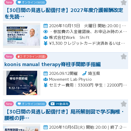
New
オンライン(WEB)
【30日間の見逃し配信付き】2027年度介護報酬改定
を先読…
2026年10月13日 火曜日 開始:20:00 | 終了:22:00 | 開場:19:45開催
・参加費の入金確認後、お申込み時のメールアドレスに視聴用URLをお送りします。
株式会社Work Shift
¥3,300 クレジットカード決済あるいは銀行振込となります。
New
オフライン(対面)
koonis manual therapy脊柱手関節手指編
2026.09.12開催
埼玉県
Movement Lab Physio
セミナー費用：33000円 学生：22000円 再受講：22000円
New
オンライン(WEB)
PR動画有
【30日間の見逃し配信付き】局所解剖図で学ぶ胸椎・
腰椎の評…
2026年10月6日(火) 開始:20:00 | 終了:22:00 | 開場:19:45開催