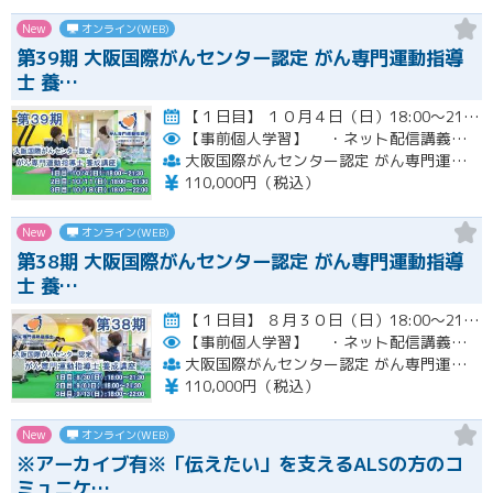
New
オンライン(WEB)
第39期 大阪国際がんセンター認定 がん専門運動指導
士 養…
【１日目】 １０月４日（日）18:00～21:30 ［ 集合学習の内容 ］ ① 開講式 ② カウンセリングの実…開催
【事前個人学習】
・ネット配信講義の動画ＵＲＬをお知らせします。
大阪国際がんセンター認定 がん専門運動指導士 事務局
110,000円（税込）
New
オンライン(WEB)
第38期 大阪国際がんセンター認定 がん専門運動指導
士 養…
【１日目】 ８月３０日（日）18:00～21:30 ［ 集合学習の内容 ］ ① 開講式 ② カウンセリングの実…開催
【事前個人学習】
・ネット配信講義の動画ＵＲＬをお知らせします。
大阪国際がんセンター認定 がん専門運動指導士 事務局
110,000円（税込）
New
オンライン(WEB)
※アーカイブ有※「伝えたい」を支えるALSの方のコ
ミュニケ…