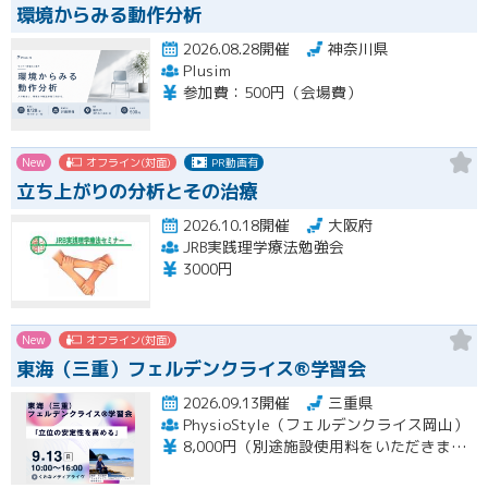
環境からみる動作分析
2026.08.28開催
神奈川県
Plusim
参加費：500円（会場費）
New
オフライン(対面)
PR動画有
立ち上がりの分析とその治療
2026.10.18開催
大阪府
JRB実践理学療法勉強会
3000円
New
オフライン(対面)
東海（三重）フェルデンクライス®学習会
2026.09.13開催
三重県
PhysioStyle（フェルデンクライス岡山）
8,000円（別途施設使用料をいただきます）