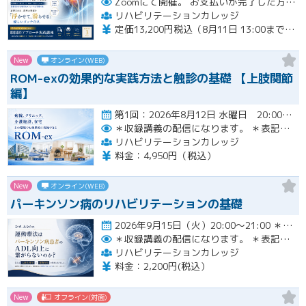
Zoomにて開催。
お支払いが完了した方のみzoomのリンクと資料が確認できるシステムとなっております。お支払いが確認できない場合は【自動キャンセル】となります。
リハビリテーションカレッジ
定価13,200円税込（8月11日 13:00までのお申し込みにて3,300円オフでご受講いただけます）
New
オンライン(WEB)
ROM-exの効果的な実践方法と触診の基礎 【上肢関節
編】
第1回：2026年8月12日 水曜日 20:00~21:00 第2回：2026年8月19日 水曜日 20:00~21…開催
＊収録講義の配信になります。
＊表記された日時に限定して配信します。
リハビリテーションカレッジ
料金：4,950円（税込）
New
オンライン(WEB)
パーキンソン病のリハビリテーションの基礎
2026年9月15日（火）20:00〜21:00 ＊収録講義の配信になります。 ＊表記された日時に限定して…開催
＊収録講義の配信になります。
＊表記された日時に限定して配信します。
リハビリテーションカレッジ
料金：2,200円(税込）
New
オフライン(対面)