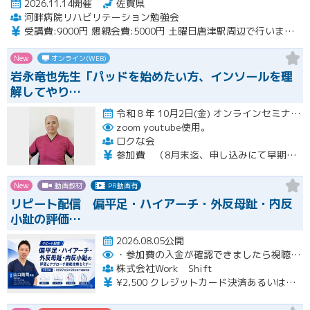
2026.11.14開催
佐賀県
河畔病院リハビリテーション勉強会
受講費:9000円 懇親会費:5000円 土曜日唐津駅周辺で行います。
New
オンライン(WEB)
岩永竜也先生「パッドを始めたい方、インソールを理
解してやり…
令和８年 10月2日(金) オンラインセミナー 20:00〜22:00 10月18日(日) 実技セミナー（…開催
zoom youtube使用。
ロクな会
参加費 （8月末迄、申し込みにて早期申し込み割引） オンライン➕実技セミナー（対面式） 15500円 （8月末迄申し込みにて14500円） オンライン➕実技セミナーアーカイブ視聴 11000円 （8月末迄申し込みにて10000円） ※オンラインセミナーは後日、アーカイブ視聴可能です。 ※実技セミナー（対面式）参加者も後日、実技セミナーアーカイブ視聴可能です。
New
動画教材
PR動画有
リピート配信 偏平足・ハイアーチ・外反母趾・内反
小趾の評価…
2026.08.05公開
・参加費の入金が確認できましたら視聴用URLとパスワードおよび資料をお申込みいただきましたメールアドレスに送付します。
株式会社Work Shift
¥2,500 クレジットカード決済あるいは銀行振込となります。