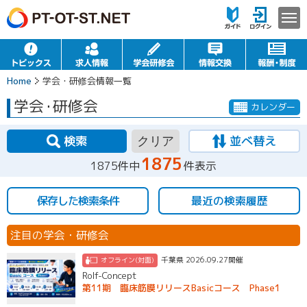
Home
学会・研修会情報一覧
学会
・
研修会
カレンダー
検索
並べ替え
クリア
1875
1875件中
件表示
保存した検索条件
最近の検索履歴
注目の学会・研修会
千葉県 2026.09.27開催
オフライン(対面)
Rolf-Concept
第11期 臨床筋膜リリースBasicコース Phase1