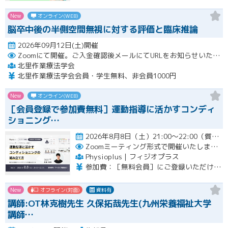
New
オンライン(WEB)
脳卒中後の半側空間無視に対する評価と臨床推論
2026年09月12日(土)開催
Zoomにて開催。ご入金確認後メールにてURLをお知らせいたします。
北里作業療法学会
北里作業療法学会会員・学生無料、非会員1000円
New
オンライン(WEB)
［会員登録で参加費無料］運動指導に活かすコンディ
ショニング…
2026年8月8日（土）21:00〜22:00（質疑応答を含む）開催
Zoomミーティング形式で開催いたします。
Physioplus｜フィジオプラス
参加費：［無料会員］にご登録いただければ無料 ・月額会員：参加無料 ・年額会員：参加無料 ・通常チケット：5,000円（税込）
New
オフライン(対面)
資料有
講師:OT林克樹先生 久保拓哉先生(九州栄養福祉大学
講師…