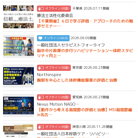
千葉県 2026.07.11開催
オフライン(対面)
療法士活性化委員会
【千葉開催】６日で学ぶ評価・アプローチのための触
診セミナー…
2026.08.09開催
オンライン(WEB)
一般社団法人セラピストフォーライフ
脳卒中片麻痺の歩行リハビリテーション～体幹スタビ
リティ向上…
東京都 2026.08.23開催
オフライン(対面)
Northinspire
胸郭を中心とした体幹機能障害の評価と治療
愛知県 2026.08.23開催
オフライン(対面)
Nexus Motion NAGO…
【動作から考える肩関節の評価と治療】MSI肩関節編
in名古…
神奈川県 2026.11.26開催
オフライン(対面)
一般社団法人日本呼吸ケア・リハビリ…