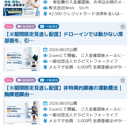
・参加費の入金確認後、お申込み時のメールアドレスに視聴用URLをお送りします。
株式会社Work Shift
¥2,500 クレジットカード決済あるいは銀行振込となります。
New
動画教材
PR動画有
【※期間限定見逃し配信】ドローインでは動かない深
部筋を、引…
2026.08.03公開
Zoomにて開催。
ご入金確認後メールにてURLをお知らせいたします。
一般社団法人セラピストフォーライフ
メルマガ会員：6,000円 会員登録はHPから無料で行えます。会員限定特典あり！
New
動画教材
PR動画有
【※期間限定見逃し配信】非特異的腰痛の運動療法｜
胸腰筋膜由…
2026.08.03公開
Zoomにて開催。
ご入金確認後メールにてURLをお知らせいたします。
一般社団法人セラピストフォーライフ
メルマガ会員：5,000円 会員登録はHPから無料で行えます。会員限定特典あり！