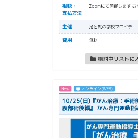
視聴・
Zoomにて開催します
お
支払方法
主催
足と靴の学校フロイデ
費用
無料
検討中リストに
New
オンライン(WEB)
10/25(日)『がん治療：
腹部術後編』 がん専門運動指