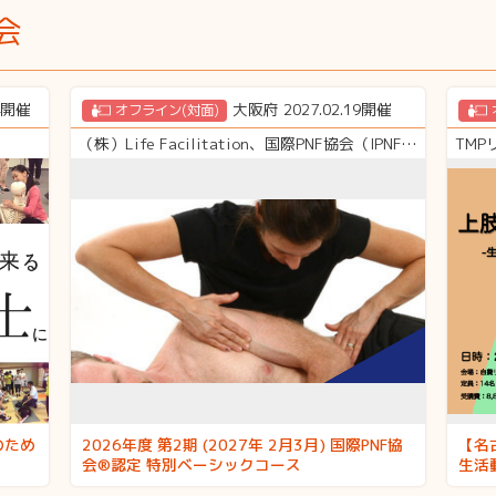
会
04開催
大阪府 2027.02.19開催
オフライン(対面)
（株）Life Facilitation、国際PNF協会（IPNFA®︎）
TM
のため
2026年度 第2期 (2027年 2月3月) 国際PNF協
【名
会®︎認定 特別ベーシックコース
生活
御を