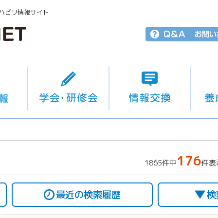
ハビリ情報サイト
176
1865件中
件表
最近の検索履歴
検