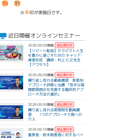
30
31
●
※
印が実施日です。
近日開催オンラインセミナー
2026.08.09開催
【リピート配信】セラピスト人生
を豊かに過ごすための キャリア・
資産形成 講師：村上 仁之先生
【アワセラ】
2026.08.09開催
繰り返し見れる動画講習 疾患別
アプローチ評価と治療 「苦手な肩
関節周囲炎を克服する臨床的アプ
ローチ方法の選択」
2026.08.09開催
繰り返し見れる期間限定動画講
習 7つのアプローチで肩への
介入
2026.08.10開催
重度者・終末期患者に対するバイ