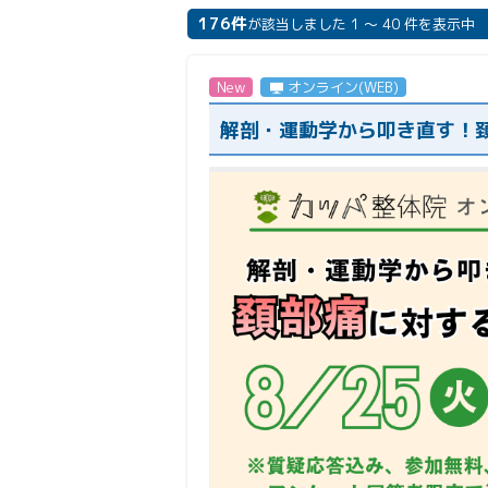
176件
が該当しました 1 ～ 40 件を表示中
New
オンライン(WEB)
解剖・運動学から叩き直す！