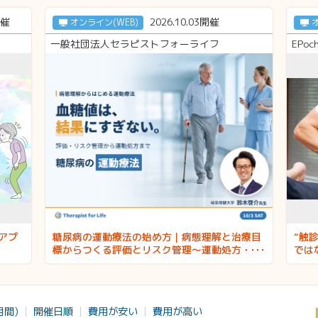
開催
2026.10.03開催
オンライン(WEB)
一般社団法人セラピストフォーライフ
EPoc
アプ
糖尿病の運動療法の始め方｜病態理解と治療目
“触
標からつくる評価とリスク管理〜運動処方・強
では
度設定・運動継続アプローチ〜 講師：鈴木啓
介先生
月間)
開催日順
費用が安い
費用が高い