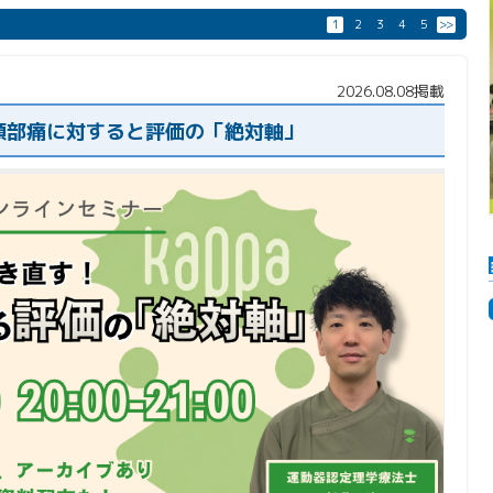
1
2
3
4
5
>>
2026.08.08掲載
頚部痛に対すると評価の「絶対軸」