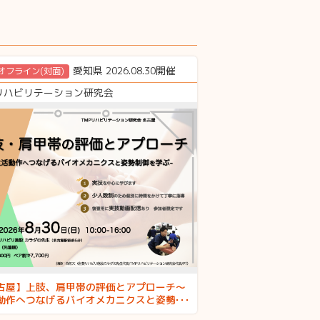
愛知県 2026.08.30開催
オフライン(対面)
Pリハビリテーション研究会
古屋】上肢、肩甲帯の評価とアプローチ〜
動作へつなげるバイオメカニクスと姿勢制
学ぶ〜