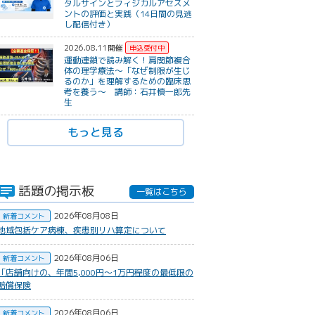
タルサインとフィジカルアセスメ
ントの評価と実践（14日間の見逃
し配信付き）
2026.08.11開催
運動連鎖で読み解く！肩関節複合
体の理学療法〜「なぜ制限が生じ
るのか」を理解するための臨床思
考を養う〜 講師：石井慎一郎先
生
もっと見る
話題の掲示板
一覧はこちら
2026年08月08日
新着コメント
地域包括ケア病棟、疾患別リハ算定について
2026年08月06日
新着コメント
​「店舗向けの、年間5,000円〜1万円程度の最低限の
賠償保険
2026年08月06日
新着コメント