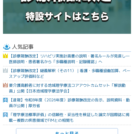
人気記事
【診療報酬改定】リハビリ実施計画書の説明・署名ルールが見直し―
医師説明・患者署名から「多職種説明・記録確認」へ
【診療報酬改定】疑義解釈（その11）｜看護・多職種協働加算、ベー
スアップ評価料など
要介護高齢者に対する地域理学療法コアアウトカムセット「解説動
画」公開【日本地域理学療法学会】
【速報】令和8年度（2026年度）診療報酬改定の告示、説明資料・動
画が公開｜厚労省
「理学療法標準評価」の信頼性・妥当性を検証した論文が国際誌に掲
載ー複数の疾患領域でFIMとの相関も
もっと見る