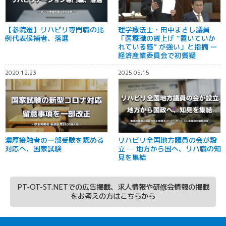
【参院選】リハビリ専門職の比
理学療法士・田中まさし議員
例代表候補者、落選
「医療職の賃上げ “置いていか
れている感” が強い」と指摘 ー
経済産業委員会で初質疑
2020.12.23
2025.05.15
濃厚接触者の一部受験を認める
リハビリ全国地方議員の会が設
対応へ、国家試験
立 ─ 地方から国へ、リハ職の知
見を集結
PT-OT-ST.NETでの広告掲載、求人情報や研修会情報の掲載
をお考えの方はこちらから