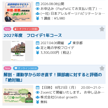
2026.08.08公開
お申込み（PayPalにてお支払い完了）後にメール or LINEオープンチャットより、アーカイブ視聴の際に必要なリンクをお送りいたします。
(一社) 日本アレルギーリハビリテーション協会
１講座：¥5,980
New
オフライン(対面)
2027年度 フロイデ1年コース
2027.04.06開催
東京都
足と靴の学校フロイデ
3,300,000円（税込）
New
オンライン(WEB)
解剖・運動学から叩き直す！頚部痛に対すると評価の
「絶対軸」
【日時】 8月25日（月） 20:00〜21:00 （質疑応答込み）開催
Zoomにて開催いたします。
お申し込み者様には開催当日にZoomのリンクをお送りいたします。
株式会社Global growth
無料