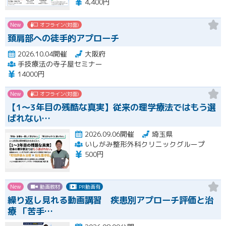
4,400円
New
オフライン(対面)
頚肩部への徒手的アプローチ
2026.10.04開催
大阪府
手技療法の寺子屋セミナー
14000円
New
オフライン(対面)
【1〜3年目の残酷な真実】従来の理学療法ではもう選
ばれない…
2026.09.06開催
埼玉県
いしがみ整形外科クリニックグループ
500円
New
動画教材
PR動画有
繰り返し見れる動画講習 疾患別アプローチ評価と治
療 「苦手…