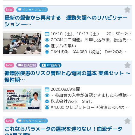
New
オンライン(WEB)
最新の報告から再考する 運動失調へのリハビリテー
ション ―…
10/10（土)、10/17（土） 20：30～22：00開催
ZOOMにて開催。お申し込み後、振込先の案内メールをお送り致します。
進リハの集い
DAY1のみ ¥4,980（税込） DAY2のみ ¥4,980（税込） 2日間セット ¥7,980（税込）
New
動画教材
PR動画有
循環器疾患のリスク管理と心電図の基本 実践セット ～
慢性期…
2026.08.09公開
・参加費の入金が確認できましたら視聴用URLとパスワードおよび資料をお申込みいただきましたメールアドレスに送付します。
株式会社Work Shift
¥4,000 クレジットカード決済あるいは銀行振込となります。
New
オンライン(WEB)
これならパラメータの選択を迷わない！血液データ