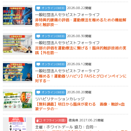
2026.08.22開催
オンライン(WEB)
一般社団法人セラピストフォーライフ
非特異的腰痛の評価・運動療法を極めるための機能解
剖と触診技…
2026.08.30開催
オンライン(WEB)
一般社団法人セラピストフォーライフ
足部の評価を運動療法に繋げる！臨床的触診技術の実
践【外在筋…
2026.09.12開催
オンライン(WEB)
一般社団法人セラピストフォーライフ
【極める！運動器リハビリ】FAISとグロインペインに
対する…
2026.08.20開催
オンライン(WEB)
リハビリテーションカレッジ
【無料講義】明日から臨床が変わる 画像・触診×血
液データの…
徳島県 2027.06.25開催
オフライン(対面)
主催：ホワイトデール 協力：合同…