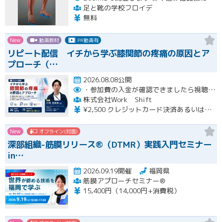
足と靴の学校フロイデ
無料
New
動画教材
PR動画有
リピート配信 イチから学ぶ膝関節の疼痛の原因とア
プローチ（…
2026.08.08公開
・参加費の入金が確認できましたら視聴用URLとパスワードおよび資料をお申込みいただきましたメールアドレスに送付します。
株式会社Work Shift
¥2,500 クレジットカード決済あるいは銀行振込となります。
New
オフライン(対面)
深部組織-筋膜リリース®（DTMR）実践入門セミナー
in…
2026.09.19開催
福岡県
筋膜アプローチセミナー®
15,400円（14,000円+消費税）