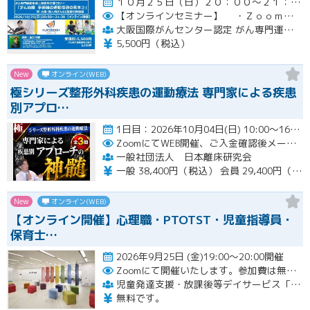
１０月２５日（日）２０：００～２１：３０開催
【オンラインセミナー】
・Ｚｏｏｍにて開催。事前にＵＲＬをメールにてお知らせします。
大阪国際がんセンター認定 がん専門運動指導士 事務局（ルネサンス運動支援センター内）
5,500円（税込）
New
オンライン(WEB)
極シリーズ整形外科疾患の運動療法 専門家による疾患
別アプロ…
1日目：2026年10月04日(日) 10:00〜16:00 2日目：2026年10月25日(日) 10:00〜16…開催
ZoomにてWEB開催、ご入金確認後メールにてURLをお知らせいたします。
一般社団法人 日本離床研究会
一般 38,400円（税込） 会員 29,400円（税込）
New
オンライン(WEB)
【オンライン開催】心理職・PTOTST・児童指導員・
保育士…
2026年9月25日 (金)19:00～20:00開催
Zoomにて開催いたします。参加費は無料です。
児童発達支援・放課後等デイサービス「LITALICOジュニア」
無料です。