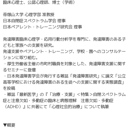
臨床心理士、公認心理師、博士（学術）
帝塚山大学 心理学部 准教授
日本自閉症スペクトラム学会 理事
日本ペアレント・トレーニング研究会 理事
発達障害臨床心理学・応用行動分析学を専門に、発達障害のある子
どもと家族への支援を研究。
発達支援やペアレント・トレーニング、学校・園へのコンサルテー
ションに取り組む。
・厚生労働省主催の市町村職員を対象とした、発達障害支援に関す
るセミナーに登壇
・日本発達障害学会が発行する雑誌「発達障害研究」に論文「公立
高等学校における発達障害のある生徒への支援に関する実態調査」
を投稿
・雑誌「最新医学」の『「治療・支援」＜特集＞自閉スペクトラム
症と注意欠如・多動症の臨床と病態理解 注意欠如・多動症
（ADHD）』に共著にて「心理社会的治療」について執筆
▼概要