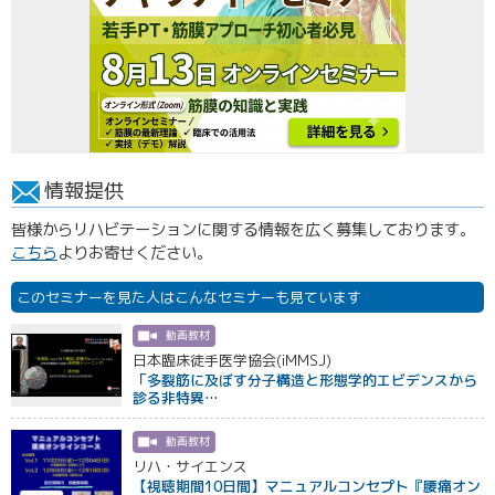
情報提供
皆様からリハビテーションに関する情報を広く募集しております。
こちら
よりお寄せください。
このセミナーを見た人はこんなセミナーも見ています
動画教材
日本臨床徒手医学協会(iMMSJ)
「多裂筋に及ぼす分子構造と形態学的エビデンスから
診る非特異…
動画教材
リハ・サイエンス
【視聴期間10日間】マニュアルコンセプト『腰痛オン