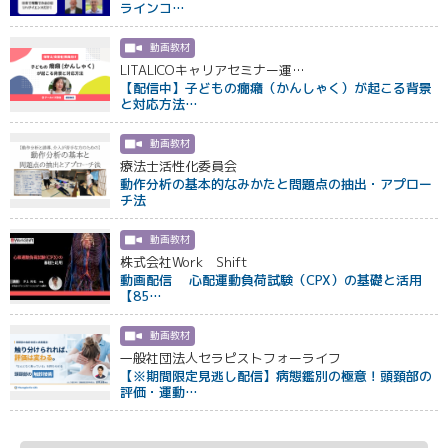
ラインコ…
動画教材
LITALICOキャリアセミナー運…
【配信中】子どもの癇癪（かんしゃく）が起こる背景
と対応方法…
動画教材
療法士活性化委員会
動作分析の基本的なみかたと問題点の抽出・アプロー
チ法
動画教材
株式会社Work Shift
動画配信 心配運動負荷試験（CPX）の基礎と活用
【85…
動画教材
一般社団法人セラピストフォーライフ
【※期間限定見逃し配信】病態鑑別の極意！頭頚部の
評価・運動…