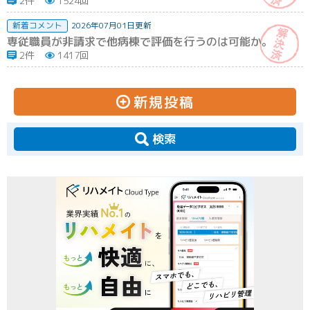
2件
1524回
新着コメント
2026年07月01日更新
専従職員が非請求で他病棟で評価を行うのは可能か。
2件
1417回
新規投稿
検索