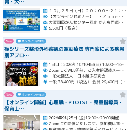
胃・大…
１０月２５日（日）２０：００～２１：３０開催
【オンラインセミナー】
・Ｚｏｏｍにて開催。事前にＵＲＬをメールにてお知らせします。
大阪国際がんセンター認定 がん専門運動指導士 事務局（ルネサンス運動支援センター内）
5,500円（税込）
New
オンライン(WEB)
極シリーズ整形外科疾患の運動療法 専門家による疾患
別アプロ…
1日目：2026年10月04日(日) 10:00〜16:00 2日目：2026年10月25日(日) 10:00〜16…開催
ZoomにてWEB開催、ご入金確認後メールにてURLをお知らせいたします。
一般社団法人 日本離床研究会
一般 38,400円（税込） 会員 29,400円（税込）
New
オンライン(WEB)
【オンライン開催】心理職・PTOTST・児童指導員・
保育士…
2026年9月25日 (金)19:00～20:00開催
Zoomにて開催いたします。参加費は無料です。
児童発達支援・放課後等デイサービス「LITALICOジュニア」