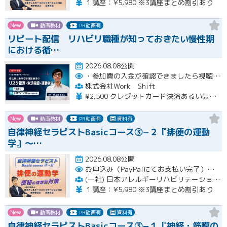
１講座：¥5,980 ※3講座まとめ割引あり
New
動画教材
PR動画有
リピート配信 リハビリ職種が知っておきたい慢性期
における循…
2026.08.08公開
・参加費の入金が確認できましたら視聴用URLとパスワードおよび資料をお申込みいただきましたメールアドレスに送付します。
株式会社Work Shift
¥2,500 クレジットカード決済あるいは銀行振込となります。
New
動画教材
PR動画有
資料有
自律神経セラピストBasicコース③−２『排便の運動
学』〜…
2026.08.08公開
お申込み（PayPalにてお支払い完了）後にメール or LINEオープンチャットより、アーカイブ視聴の際に必要なリンクをお送りいたします。
(一社) 日本アレルギーリハビリテーション協会
１講座：¥5,980 ※3講座まとめ割引あり
New
動画教材
PR動画有
資料有
自律神経セラピストBasicコース③−１『神経・筋膜の