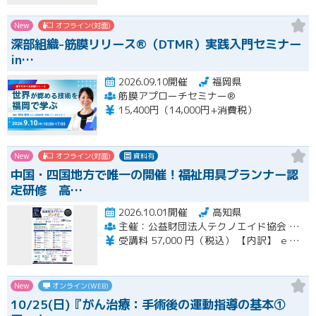
New
オフライン(対面)
深部組織-筋膜リリース®（DTMR）実践入門セミナー
in…
2026.09.10開催
福岡県
筋膜アプローチセミナー®
15,400円（14,000円+消費税）
New
オフライン(対面)
資料有
中国・四国地方で唯一の開催！福祉用具プランナー認
定研修 高…
2026.10.01開催
高知県
主催：公益財団法人テクノエイド協会 集合研修会場期間：一般社団法人ナチュラルハートフルケアネットワーク
受講料 57,000 円（税込） 【内訳】 ｅラーニング受講料・テキスト代 21,000 円（税込） 集合講習受講料 36,000 円（税込） ※インターネットに係る通信料（回線料）は、受講料には含まれません。
New
オンライン(WEB)
10/25(日)『がん治療：手術後の運動指導の基本①