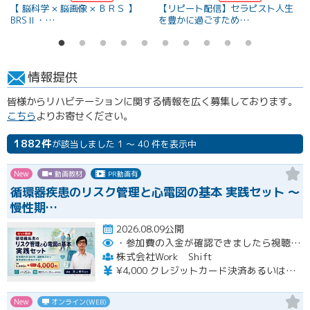
物
【 脳科学 × 脳画像 × ＢＲＳ 】
【リピート配信】セラピスト人生
BRSⅡ・…
を豊かに過ごすため…
情報提供
皆様からリハビテーションに関する情報を広く募集しております。
こちら
よりお寄せください。
1882件
が該当しました 1 ～ 40 件を表示中
New
動画教材
PR動画有
循環器疾患のリスク管理と心電図の基本 実践セット ～
慢性期…
2026.08.09公開
・参加費の入金が確認できましたら視聴用URLとパスワードおよび資料をお申込みいただきましたメールアドレスに送付します。
株式会社Work Shift
¥4,000 クレジットカード決済あるいは銀行振込となります。
New
オンライン(WEB)