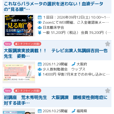
これならパラメータの選択を迷わない！血液データ
の“見る順”…
１回目：2026年09月12日(土) 10:00〜16:00 ２回目：2026年10月31日(土) 10:00〜16…開催
ZoomにてWEB開催、ご入金確認後メールにてURLをお知らせいたします。
日本離床学会
一般 51,200円（税込） 会員 39,200円（税込）
New
オフライン(対面)
大阪講演実技満載！！ テレビ出演人気講師吉田一也
先生 姿勢…
2026.11.29開催
大阪府
少人数制勉強会 ウップス
14000円 早割7月末までのお申し込みにて12000 さらにペア割2000円引き
New
オフライン(対面)
初講座 荒木秀明先生 大阪講演 腰椎変性側弯症に
対する徒手…
2026.10.25開催
福岡県