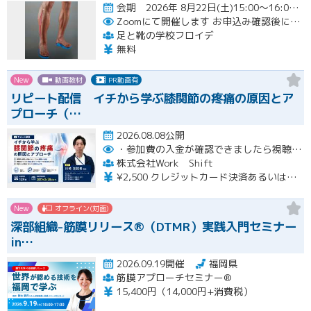
会期 2026年 8月22日(土)15:00～16:00開催
Zoomにて開催します
お申込み確認後に、メールにてZOOM招待メールを送ります
足と靴の学校フロイデ
無料
New
動画教材
PR動画有
リピート配信 イチから学ぶ膝関節の疼痛の原因とア
プローチ（…
2026.08.08公開
・参加費の入金が確認できましたら視聴用URLとパスワードおよび資料をお申込みいただきましたメールアドレスに送付します。
株式会社Work Shift
¥2,500 クレジットカード決済あるいは銀行振込となります。
New
オフライン(対面)
深部組織-筋膜リリース®（DTMR）実践入門セミナー
in…
2026.09.19開催
福岡県
筋膜アプローチセミナー®
15,400円（14,000円+消費税）