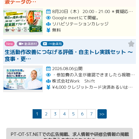
液データの…
8月20日（木） 20:00 - 21:00 ＊質疑応答とアンケート回答の時間を含みます。終了時間は余裕を持っ…開催
Google meetにて開催。
リハビリテーションカレッジ
無料
New
動画教材
PR動画有
生活動作改善につなげる評価・自主トレ実践セット ～
食事・更…
2026.08.06公開
・参加費の入金が確認できましたら視聴用URLとパスワードおよび資料をお申込みいただきましたメールアドレスに送付します。
株式会社Work Shift
¥4,000 クレジットカード決済あるいは銀行振込となります。
1
2
3
4
5
6
7
>>
PT-OT-ST.NETでの広告掲載、求人情報や研修会情報の掲載