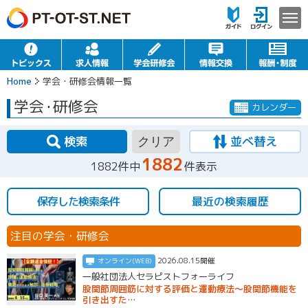
Home
学会・研修会情報一覧
学会
・
研修会
カレンダー
検索
並べ替え
クリア
1882
1882件中
件表示
保存した検索条件
最近の検索履歴
注目の学会・研修会
2026.08.15開催
オンライン(WEB)
一般社団法人セラピストフォーライフ
股関節周囲筋に対する評価と運動療法〜股関節機能を
引き出すた…