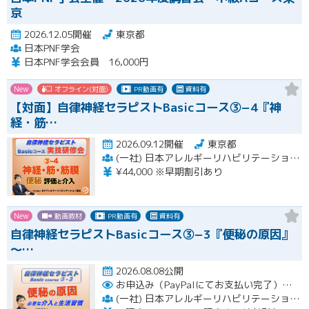
京
2026.12.05開催
東京都
日本PNF学会
日本PNF学会会員 16,000円
New
オフライン(対面)
PR動画有
資料有
【対面】自律神経セラピストBasicコース③−4『神
経・筋…
2026.09.12開催
東京都
(一社) 日本アレルギーリハビリテーション協会
¥44,000 ※早期割引あり
New
動画教材
PR動画有
資料有
自律神経セラピストBasicコース③−3『便秘の原因』
〜…
2026.08.08公開
お申込み（PayPalにてお支払い完了）後にメール or LINEオープンチャットより、アーカイブ視聴の際に必要なリンクをお送りいたします。
(一社) 日本アレルギーリハビリテーション協会