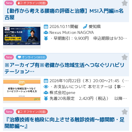
New
オフライン(対面)
【動作から考える腰痛の評価と治療】MSI入門編in名
古屋
2026.10.11開催
愛知県
Nexus Motion NAGOYA
・早期割引：9,900円 申込期限は9/30（水）まで ・通常価格：12,100円 ・再受講：6,600円（MSI入門編受講歴のある方）※８名限定
New
オンライン(WEB)
※アーカイブ有※老健から地域生活へつなぐリハビリ
テーション…
2026年10月22日（木）20:00～21:45 （受付開始時間 19:45）開催
・お支払いについて
本セミナーは【事前支払い（クレジットカード・銀行振込）】です。
株式会社gene
先着20名限定 2,420円（税込） 以降3,000円（税込） ※お支払い方法：クレジットカード・銀行振込 【キャンセルについて】 決済後はいかなる理由でも返金はいたしませんのでご了承ください。 受講料をお支払いいただいた方には、後日アーカイブの視聴URLをお送りいたします。
New
オフライン(対面)
『治療技術を格段に向上させる触診技術～膝関節・足
関節編～』