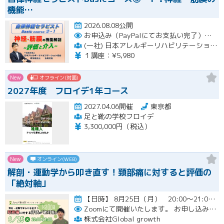
機能…
2026.08.08公開
お申込み（PayPalにてお支払い完了）後にメール or LINEオープンチャットより、アーカイブ視聴の際に必要なリンクをお送りいたします。
(一社) 日本アレルギーリハビリテーション協会
１講座：¥5,980
New
オフライン(対面)
2027年度 フロイデ1年コース
2027.04.06開催
東京都
足と靴の学校フロイデ
3,300,000円（税込）
New
オンライン(WEB)
解剖・運動学から叩き直す！頚部痛に対すると評価の
「絶対軸」
【日時】 8月25日（月） 20:00〜21:00 （質疑応答込み）開催
Zoomにて開催いたします。
お申し込み者様には開催当日にZoomのリンクをお送りいたします。
株式会社Global growth