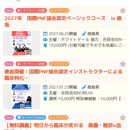
New
オフライン(対面)
ピックアップ
2027年 国際PNF協会認定ベーシックコース in 徳
島
2027.06.25開催
徳島県
主催：ホワイトデール 協力：合同会社NOBILVA
132000円 (分割可能ですのでお気軽にご相談ください。)
New
オフライン(対面)
ピックアップ
徳島開催：国際PNF協会認定インストラクターによる
臨床特化…
2027.01.23開催
徳島県
主催：合同会社NOBILVA
通常 15,000円 特別継続割：10,000円【2026年10/月の講習会参加者】 ペア割：12,000円/人
New
オンライン(WEB)
ピックアップ
【無料講義】明日から臨床が変わる 画像・触診×血