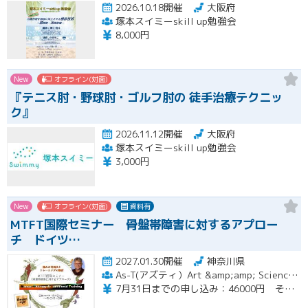
2026.10.18開催
大阪府
塚本スイミーskill up勉強会
8,000円
New
オフライン(対面)
『テニス肘・野球肘・ゴルフ肘の 徒手治療テクニッ
ク』
2026.11.12開催
大阪府
塚本スイミーskill up勉強会
3,000円
New
オフライン(対面)
資料有
MTFT国際セミナー 骨盤帯障害に対するアプロー
チ ドイツ…
2027.01.30開催
神奈川県
As-T(アズティ）Art &amp;amp; Science for therapists
7月31日までの申し込み：46000円 その後49000円