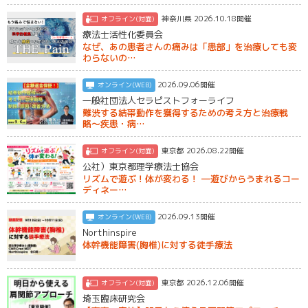
神奈川県 2026.10.18開催
オフライン(対面)
療法士活性化委員会
なぜ、あの患者さんの痛みは「患部」を治療しても変
わらないの…
2026.09.06開催
オンライン(WEB)
一般社団法人セラピストフォーライフ
難渋する結帯動作を獲得するための考え方と治療戦
略〜疾患・病…
東京都 2026.08.22開催
オフライン(対面)
公社）東京都理学療法士協会
リズムで遊ぶ！体が変わる！ ―遊びからうまれるコー
ディネー…
2026.09.13開催
オンライン(WEB)
Northinspire
体幹機能障害(胸椎)に対する徒手療法
東京都 2026.12.06開催
オフライン(対面)
埼玉臨床研究会