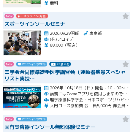
無料
New
オフライン(対面)
スポーツインソールセミナ－
2026.09.29開催
東京都
(株)フロイデ
88,000（税込）
New
オンライン(WEB)
PR動画有
三学会合同標準徒手医学講習会（運動器疾患スペシャ
リスト実技…
2026年 10月18日（日）開催：10：00～17：00 6時間の入門コースWebセミナー開催
講義にはZoomアプリを使用しますので受講生の皆様は各自準備をお願いいたします。
理学療法科学学会・日本スポーツリハビリテーション学会・標準徒手医学会 運動器疾患スペシャリスト実技講習会（三学会合同標準徒手医学講習会）
入門コース参加費 会 員5,000円 非会員6,000円
New
オンライン(WEB)
固有受容器インソール無料体験セミナー