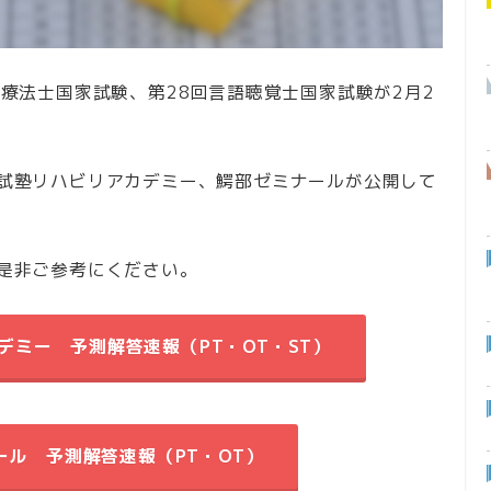
療法士国家試験、第28回言語聴覚士国家試験が2月2
試塾リハビリアカデミー、鰐部ゼミナールが公開して
是非ご参考にください。
デミー 予測解答速報（PT・OT・ST）
ナール
予測解答速報（PT・OT）