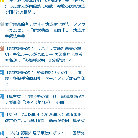
「理学療法標準評価」の信頼性・妥当性を検
証した論文が国際誌に掲載ー複数の疾患領域
でFIMとの相関も
要介護高齢者に対する地域理学療法コアアウ
トカムセット「解説動画」公開【日本地域理
学療法学会】
【診療報酬改定】リハビリ実施計画書の説
明・署名ルールが見直し― 医師説明・患者
署名から「多職種説明・記録確認」へ
【診療報酬改定】疑義解釈（その11）｜看
護・多職種協働加算、ベースアップ評価料な
ど
【厚労省】介護分野の賃上げ・職場環境改善
支援事業「Q&A（第1版）」公開
【速報】令和8年度（2026年度）診療報酬
改定の告示、説明資料・動画が公開｜厚労省
「ツボ」認識AI理学療法ロボット、中国研究