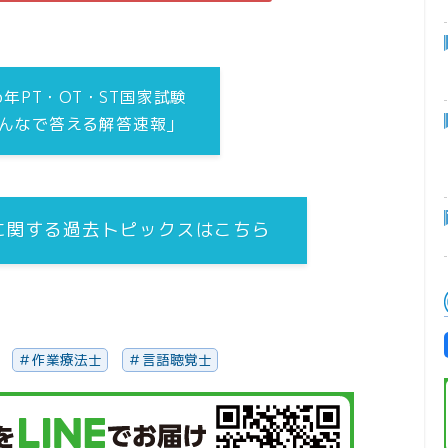
26年PT・OT・ST国家試験
んなで答える解答速報」
”に関する過去トピックスはこちら
作業療法士
言語聴覚士