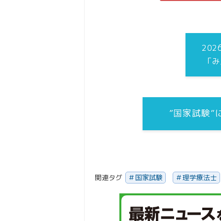
20
「み
”国家試験
関連タグ
国家試験
理学療法士