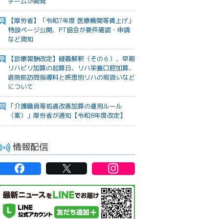
チームが開発
【厚労省】「令和7年度 医療機関等賃上げ」
特設ページ公開、PT協会が要件確認・申請
など周知
【診療報酬改定】疑義解釈（その６）、早期
リハビリ加算の起算日、リハ栄養口腔加算、
退院前訪問指導料と疾患別リハの取扱いなど
について
「介護職員等処遇改善加算の運用ルール
（案）」厚労省が通知【令和8年度改定】
情報配信