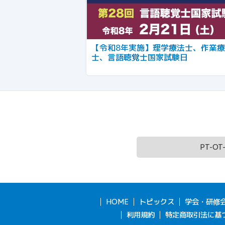
【令和8年実施】理学療法士、作業
士、言語聴覚士国家試験日
PT-O
HOME
トピックス
学会・研修
利用規約
特定商取引法に基