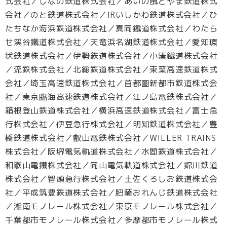
式会社／しなの鉄道株式会社／あいの風とやま鉄道株式
会社／のと鉄道株式会社／IRいしかわ鉄道株式会社／ひ
たちなか海浜鉄道株式会社／真岡鐵道株式会社／わたら
せ渓谷鐵道株式会社／天竜浜名湖鉄道株式会社／愛知環
状鉄道株式会社／伊勢鉄道株式会社／小湊鐵道株式会社
／流鉄株式会社／北総鉄道株式会社／東葉高速鉄道株式
会社／埼玉高速鉄道株式会社／首都圏新都市鉄道株式会
社／東京臨海高速鉄道株式会社／江ノ島電鉄株式会社／
箱根登山鉄道株式会社／横浜高速鉄道株式会社／富士急
行株式会社／伊豆急行株式会社／明知鉄道株式会社／豊
橋鉄道株式会社／叡山電鉄株式会社／WILLER TRAINS
株式会社／阪堺電気軌道株式会社／水間鉄道株式会社／
和歌山電鐵株式会社／岡山電気軌道株式会社／錦川鉄道
株式会社／智頭急行株式会社／土佐くろしお鉄道株式会
社／平成筑豊鉄道株式会社／肥薩おれんじ鉄道株式会社
／湘南モノレール株式会社／東京モノレール株式会社／
千葉都市モノレール株式会社／多摩都市モノレール株式