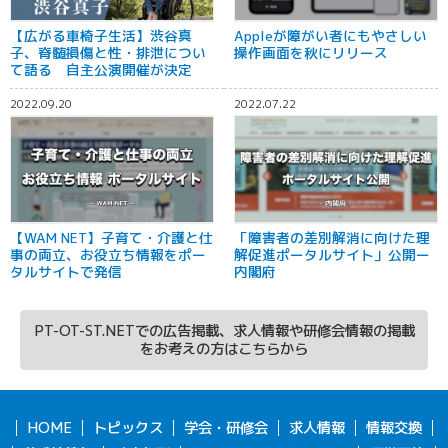
【広がる車椅子生活】渋谷真
Appleが障がい者にもやさしい
子、脊髄損傷と性・排泄につい
操作画面を秋にリリース
て語る 自主公演開催が決定
2022.09.20
2022.07.22
【WAM NET】子育て・介護と仕
「障害者の差別解消に向けた理
事の両立、お役立ち情報をポー
解促進ポータルサイト」公開ー
タルサイトで発信
内閣府
PT-OT-ST.NETでの広告掲載、求人情報や研修会情報の掲載
をお考えの方はこちらから
HOME
トピックス
学会・研修会
求人情報
情報交換