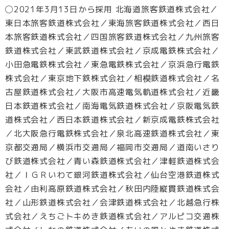
◯2021年3月13日から採用 北海道旅客鉄道株式会社／
東日本旅客鉄道株式会社／東海旅客鉄道株式会社／西日
本旅客鉄道株式会社／四国旅客鉄道株式会社／九州旅客
鉄道株式会社／東武鉄道株式会社／京成電鉄株式会社／
小田急電鉄株式会社／東急電鉄株式会社／京浜急行電鉄
株式会社／東京地下鉄株式会社／相模鉄道株式会社／名
古屋鉄道株式会社／大阪市高速電気軌道株式会社／近畿
日本鉄道株式会社／南海電気鉄道株式会社／京阪電気鉄
道株式会社／西日本鉄道株式会社／新京成電鉄株式会社
／北大阪急行電鉄株式会社／泉北高速鉄道株式会社／東
京都交通局／横浜市交通局／福岡市交通局／道南いさり
び鉄道株式会社／青い森鉄道株式会社／津軽鉄道株式会
社／ＩＧＲいわて銀河鉄道株式会社／仙台空港鉄道株式
会社／由利高原鉄道株式会社／秋田内陸縦貫鉄道株式会
社／山形鉄道株式会社／会津鉄道株式会社／北越急行株
式会社／えちごトキめき鉄道株式会社／アルピコ交通株