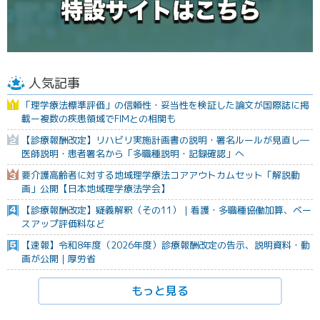
人気記事
「理学療法標準評価」の信頼性・妥当性を検証した論文が国際誌に掲
載ー複数の疾患領域でFIMとの相関も
【診療報酬改定】リハビリ実施計画書の説明・署名ルールが見直し―
医師説明・患者署名から「多職種説明・記録確認」へ
要介護高齢者に対する地域理学療法コアアウトカムセット「解説動
画」公開【日本地域理学療法学会】
【診療報酬改定】疑義解釈（その11）｜看護・多職種協働加算、ベー
スアップ評価料など
【速報】令和8年度（2026年度）診療報酬改定の告示、説明資料・動
画が公開｜厚労省
もっと見る