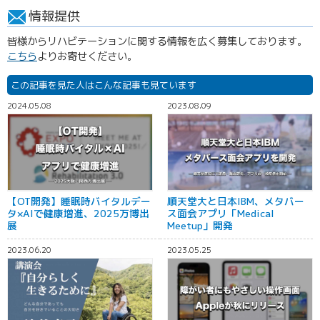
情報提供
皆様からリハビテーションに関する情報を広く募集しております。
こちら
よりお寄せください。
この記事を見た人はこんな記事も見ています
2024.05.08
2023.08.09
【OT開発】睡眠時バイタルデー
順天堂大と日本IBM、メタバー
タ×AIで健康増進、2025万博出
ス面会アプリ「Medical
展
Meetup」開発
2023.06.20
2023.05.25