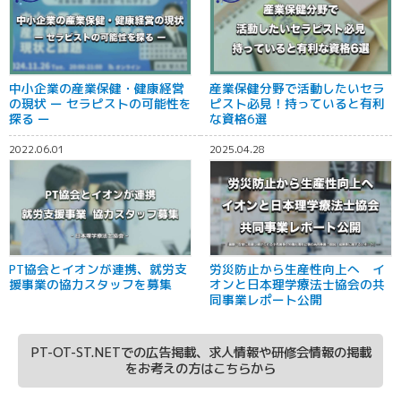
中小企業の産業保健・健康経営
産業保健分野で活動したいセラ
の現状 ー セラピストの可能性を
ピスト必見！持っていると有利
探る ー
な資格6選
2022.06.01
2025.04.28
PT協会とイオンが連携、就労支
労災防止から生産性向上へ イ
援事業の協力スタッフを募集
オンと日本理学療法士協会の共
同事業レポート公開
PT-OT-ST.NETでの広告掲載、求人情報や研修会情報の掲載
をお考えの方はこちらから