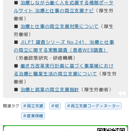
■
治療しながら働く人を応援する情報ポータ
ルサイト 治療と仕事の両立支援ナビ
（厚生労
働省）
■
治療と仕事の両立支援対策について
（厚生
労働省）
■
JILPT 調査シリーズ No.241．治療と仕事
の両立に関する実態調査（患者WEB調査）
（労働政策研究・研修機構）
■
働き⽅改⾰実⾏計画に基づく事業場におけ
る治療と職業⽣活の両⽴支援について
（厚生労
働省）
■
治療と就業の両立支援指針
（厚生労働省）
関連タグ
両立支援
杖
両立支援コーディネーター
産業保健