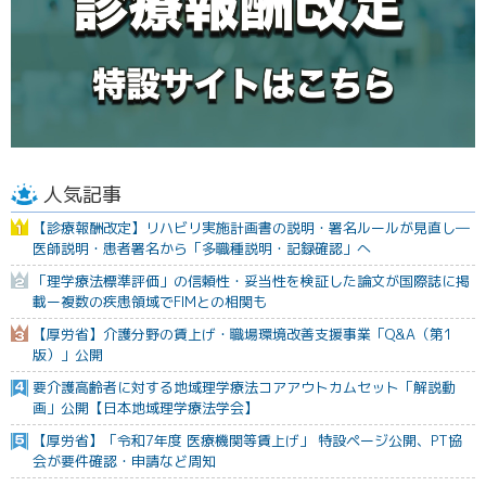
人気記事
【診療報酬改定】リハビリ実施計画書の説明・署名ルールが見直し―
医師説明・患者署名から「多職種説明・記録確認」へ
「理学療法標準評価」の信頼性・妥当性を検証した論文が国際誌に掲
載ー複数の疾患領域でFIMとの相関も
【厚労省】介護分野の賃上げ・職場環境改善支援事業「Q&A（第1
版）」公開
要介護高齢者に対する地域理学療法コアアウトカムセット「解説動
画」公開【日本地域理学療法学会】
【厚労省】「令和7年度 医療機関等賃上げ」 特設ページ公開、PT協
会が要件確認・申請など周知