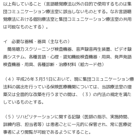
以上有していること（言語聴覚療法以外の目的で使用するものは集
団コミュニケーション療法室に該当しないものとする。なお言語聴
覚療法における個別療法室と集団コミュニケーション療法室の共用
は可能なものとする）。
イ 必要な器械・器具（主なもの）
簡易聴力スクリーニング検査機器、音声録音再生装置、ビデオ録
画システム、各種言語・心理・認知機能検査機器・用具、発声発語
検査機器・用具、各種診断・治療材料（絵カード他）
（４）平成26年３月31日において、現に集団コミュニケーション療
法料の届出を行っている保険医療機関については、当該療法室の増
築又は全面的な改築を行うまでの間は、（３）の内法の規定を満た
しているものとする。
（５）リハビリテーションに関する記録（医師の指示、実施時間、
訓練内容、担当者等）は患者ごとに一元的に保管され、常に医療従
事者により閲覧が可能であるようにすること。