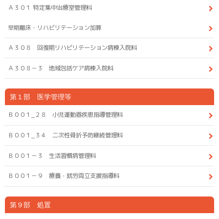
Ａ３０１ 特定集中治療室管理料
早期離床・リハビリテーション加算
Ａ３０８ 回復期リハビリテーション病棟入院料
Ａ３０８－３ 地域包括ケア病棟入院料
第１部 医学管理等
Ｂ００１_２８ 小児運動器疾患指導管理料
Ｂ００１_３４ 二次性骨折予防継続管理料
Ｂ００１－３ 生活習慣病管理料
Ｂ００１－９ 療養・就労両立支援指導料
第９部 処置