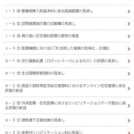
Ⅰ－３ ⑳ 療養病棟入院基本料に係る経過措置の見直し
Ⅰ－６ ⑫ 訪問看護指示書の記載欄の見直し
Ⅰ－６ ⑳ 質の高い在宅歯科医療の提供の推進
Ⅱ－５ ① 医療機関におけるICTを活用した業務の効率化・合理化
Ⅲ－１ ⑤ 歩行運動処置（ロボットスーツによるもの）の評価の見直し
Ⅲ－１ ⑬ 生活習慣病管理料の見直し
Ⅲ－２ ⑤ 施設入居時等医学総合管理料におけるオンライン在宅管理に係る
評価の新設
Ⅲ－２ ⑫ 外来医療・在宅医療におけるリハビリテーションデータ提出に係
る評価の新設
Ⅲ－３ ① 摂食嚥下支援加算の見直し
Ⅲ－３ ② 疾患別リハビリテーション料の見直し