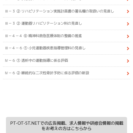
Ⅲ－３ ② リハビリテーション実施計画書の署名欄の取扱いの見直し
Ⅲ－３ ② 運動器リハビリテーション料の見直し
Ⅲ－４－４ ⑨ 精神科救急医療体制の整備の推進
Ⅲ－４－６ ① 小児運動器疾患指導管理料の見直し
Ⅳ－６ ① 透析中の運動指導に係る評価
Ⅳ－６ ② 継続的な二次性骨折予防に係る評価の新設
PT-OT-ST.NETでの広告掲載、求人情報や研修会情報の掲載
をお考えの方はこちらから