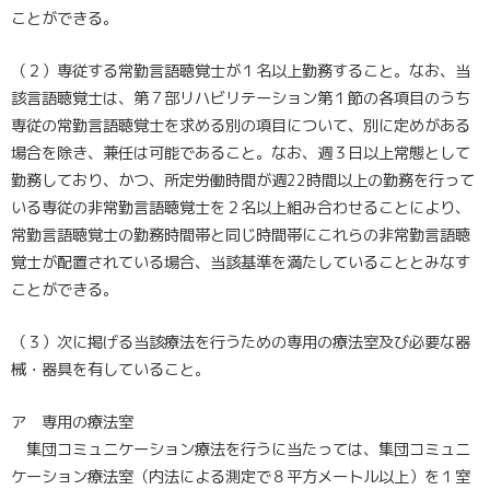
ことができる。
（２）専従する常勤言語聴覚士が１名以上勤務すること。なお、当
該言語聴覚士は、第７部リハビリテーション第１節の各項目のうち
専従の常勤言語聴覚士を求める別の項目について、別に定めがある
場合を除き、兼任は可能であること。なお、週３日以上常態として
勤務しており、かつ、所定労働時間が週22時間以上の勤務を行って
いる専従の非常勤言語聴覚士を２名以上組み合わせることにより、
常勤言語聴覚士の勤務時間帯と同じ時間帯にこれらの非常勤言語聴
覚士が配置されている場合、当該基準を満たしていることとみなす
ことができる。
（３）次に掲げる当該療法を行うための専用の療法室及び必要な器
械・器具を有していること。
ア 専用の療法室
集団コミュニケーション療法を行うに当たっては、集団コミュニ
ケーション療法室（内法による測定で８平方メートル以上）を１室