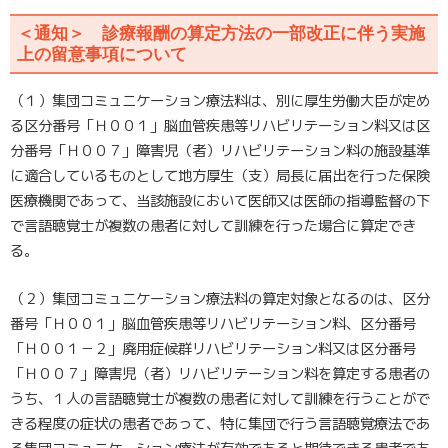
＜通知＞ 診療報酬の算定方法の一部改正に伴う実施
上の留意事項について
（１）集団コミュニケーション療法料は、別に厚生労働大臣が定め
る区分番号「Ｈ００１」脳血管疾患等リハビリテーション料又は区
分番号「Ｈ００７」障害児（者）リハビリテーション料の施設基準
に適合しているものとして地方厚生（支）局長に届出を行った保険
医療機関であって、当該施設において医師又は医師の指導監督の下
で言語聴覚士が複数の患者に対して訓練を行った場合に算定でき
る。
（２）集団コミュニケーション療法料の算定対象となるのは、区分
番号「Ｈ００１」脳血管疾患等リハビリテーション料、区分番号
「Ｈ００１－２」廃用症候群リハビリテーション料又は区分番号
「Ｈ００７」障害児（者）リハビリテーション料を算定する患者の
うち、１人の言語聴覚士が複数の患者に対して訓練を行うことがで
きる程度の症状の患者であって、特に集団で行う言語聴覚療法であ