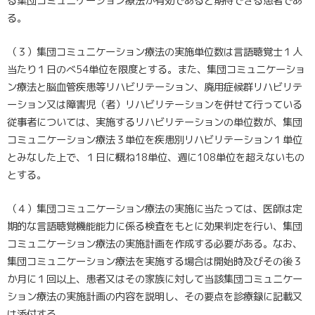
る集団コミュニケーション療法が有効であると期待できる患者であ
る。
（３）集団コミュニケーション療法の実施単位数は言語聴覚士１人
当たり１日のべ54単位を限度とする。また、集団コミュニケーショ
ン療法と脳血管疾患等リハビリテーション、廃用症候群リハビリテ
ーション又は障害児（者）リハビリテーションを併せて行っている
従事者については、実施するリハビリテーションの単位数が、集団
コミュニケーション療法３単位を疾患別リハビリテーション１単位
とみなした上で、１日に概ね18単位、週に108単位を超えないもの
とする。
（４）集団コミュニケーション療法の実施に当たっては、医師は定
期的な言語聴覚機能能力に係る検査をもとに効果判定を行い、集団
コミュニケーション療法の実施計画を作成する必要がある。なお、
集団コミュニケーション療法を実施する場合は開始時及びその後３
か月に１回以上、患者又はその家族に対して当該集団コミュニケー
ション療法の実施計画の内容を説明し、その要点を診療録に記載又
は添付する。