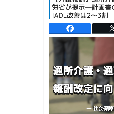
労省が提示―計画書
IADL改善は2〜3割