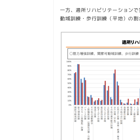
一方、通所リハビリテーションで
動域訓練・歩行訓練（平地）の割