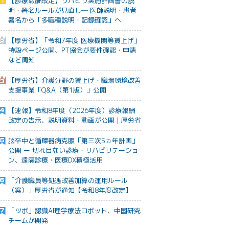
【診療報酬改定】リハビリ実施計画書の説
明・署名ルールが見直し― 医師説明・患者
署名から「多職種説明・記録確認」へ
【厚労省】「令和7年度 医療機関等賃上げ」
特設ページ公開、PT協会が要件確認・申請
など周知
【厚労省】介護分野の賃上げ・職場環境改善
支援事業「Q&A（第1版）」公開
【速報】令和8年度（2026年度）診療報酬
改定の告示、説明資料・動画が公開｜厚労省
脳卒中と循環器病克服「第三次5ヵ年計画」
公開 ー 切れ目ない診療・リハビリテーショ
ン、遠隔診療・医療DX積極活用
「介護職員等処遇改善加算の運用ルール
（案）」厚労省が通知【令和8年度改定】
「ツボ」認識AI理学療法ロボット、中国研究
チームが開発