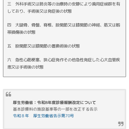
三 外科手術又は肺炎等の治療時の安静により廃用症候群を有
しており、手術後又は発症後の状態
四 大腿骨、骨盤、脊椎、股関節又は膝関節の神経、筋又は靱
帯損傷後の状態
五 股関節又は膝関節の置換術後の状態
六 急性心筋梗塞、狭心症発作その他急性発症した心大血管疾
患又は手術後の状態
厚生労働省：令和8年度診療報酬改定について
基本診療料の施設基準等の一部を改正する告示
令和８年 厚生労働省告示第70号