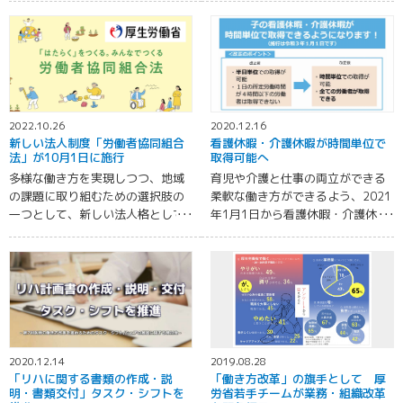
2022.10.26
2020.12.16
新しい法人制度「労働者協同組合
看護休暇・介護休暇が時間単位で
法」が10月1日に施行
取得可能へ
多様な働き方を実現しつつ、地域
育児や介護と仕事の両立ができる
の課題に取り組むための選択肢の
柔軟な働き方ができるよう、2021
一つとして、新しい法人格として
年1月1日から看護休暇・介護休暇
の組織である「労働者協同組合
が時間単位で取得できるように。
法」が2022年10月1日に施行され
ました。
2020.12.14
2019.08.28
「リハに関する書類の作成・説
「働き方改革」の旗手として 厚
明・書類交付」タスク・シフトを
労省若手チームが業務・組織改革