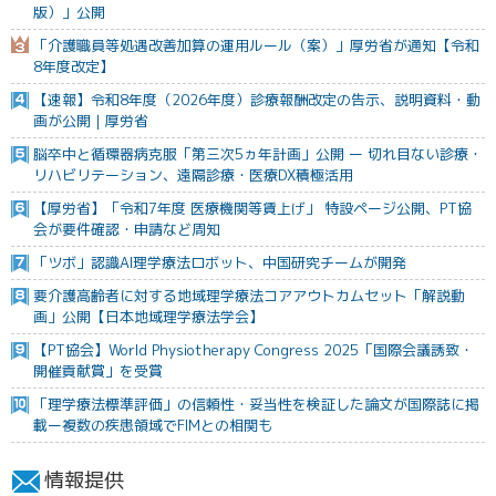
版）」公開
「介護職員等処遇改善加算の運用ルール（案）」厚労省が通知【令和
8年度改定】
【速報】令和8年度（2026年度）診療報酬改定の告示、説明資料・動
画が公開｜厚労省
脳卒中と循環器病克服「第三次5ヵ年計画」公開 ー 切れ目ない診療・
リハビリテーション、遠隔診療・医療DX積極活用
【厚労省】「令和7年度 医療機関等賃上げ」 特設ページ公開、PT協
会が要件確認・申請など周知
「ツボ」認識AI理学療法ロボット、中国研究チームが開発
要介護高齢者に対する地域理学療法コアアウトカムセット「解説動
画」公開【日本地域理学療法学会】
【PT協会】World Physiotherapy Congress 2025「国際会議誘致・
開催貢献賞」を受賞
「理学療法標準評価」の信頼性・妥当性を検証した論文が国際誌に掲
載ー複数の疾患領域でFIMとの相関も
情報提供