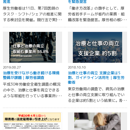
推進
を緊急提言
厚生労働省は11日、第7回医師の
「働き方改革」の旗手として、厚
タスク・シフト/シェアの推進に関
労省若手チームが省内の業務・組
する検討会を開催。現行法で実施
織改革を緊急提言。厚労相の根本
可能な業務のうち特に推進するも
大臣に提言書を渡し、その内容を
のとして、「リハビリテーション
公表した。
に関する各種書類の作成・説明・
書類交付」が整理案の中で提示さ
れた。
2019.08.27
2018.10.10
治療を受けながら働き続ける環境
治療と仕事の両立 支援企業は5
整備が課題｜厚労省調査
割、ガイドライン活用を｜厚生労
働省
平成30年労働安全衛生調査の概況
東京労働局の調査で、病気の治療
の中で、治療と仕事を両立できる
と仕事の両立支援に取り組んでい
ような取組を行っている事業所の
る企業は約5割という結果に。厚労
割合は 55.8%であることが示され
省はガイドラインを策定、研修な
た。
どを通じた意識啓発や相談窓口の
整備などを企業に求めている。