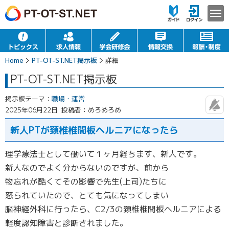
Home
PT-OT-ST.NET掲示板
詳細
PT-OT-ST.NET掲示板
掲示板テーマ：
職場・運営
2025年06月22日
投稿者：めろめろめ
新人PTが頚椎椎間板ヘルニアになったら
理学療法士として働いて１ヶ月経ちます、新人です。
新人なのでよく分からないのですが、前から
物忘れが酷くてその影響で先生(上司)たちに
怒られていたので、とても気になってしまい
脳神経外科に行ったら、C2/3の頚椎椎間板ヘルニアによる
軽度認知障害と診断されました。