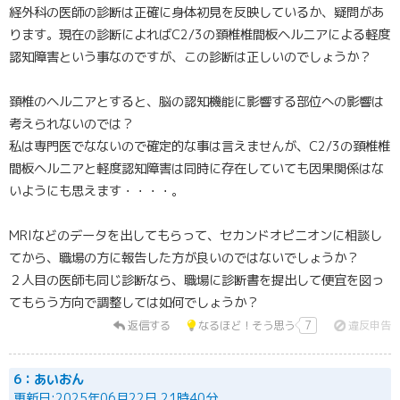
経外科の医師の診断は正確に身体初見を反映しているか、疑問があ
ります。現在の診断によればC2/3の頚椎椎間板ヘルニアによる軽度
認知障害という事なのですが、この診断は正しいのでしょうか？
頚椎のヘルニアとすると、脳の認知機能に影響する部位への影響は
考えられないのでは？
私は専門医でなないので確定的な事は言えませんが、C2/3の頚椎椎
間板ヘルニアと軽度認知障害は同時に存在していても因果関係はな
いようにも思えます・・・・。
MRIなどのデータを出してもらって、セカンドオピニオンに相談し
てから、職場の方に報告した方が良いのではないでしょうか？
２人目の医師も同じ診断なら、職場に診断書を提出して便宜を図っ
てもらう方向で調整しては如何でしょうか？
返信する
なるほど！そう思う
7
違反申告
6：あいおん
更新日:2025年06月22日 21時40分