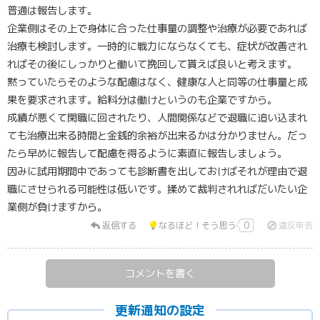
普通は報告します。
企業側はその上で身体に合った仕事量の調整や治療が必要であれば
治療も検討します。一時的に戦力にならなくても、症状が改善され
ればその後にしっかりと働いて挽回して貰えば良いと考えます。
黙っていたらそのような配慮はなく、健康な人と同等の仕事量と成
果を要求されます。給料分は働けというのも企業ですから。
成績が悪くて閑職に回されたり、人間関係などで退職に追い込まれ
ても治療出来る時間と金銭的余裕が出来るかは分かりません。だっ
たら早めに報告して配慮を得るように素直に報告しましょう。
因みに試用期間中であっても診断書を出しておけばそれが理由で退
職にさせられる可能性は低いです。揉めて裁判されればだいたい企
業側が負けますから。
返信する
なるほど！そう思う
0
違反申告
コメントを書く
更新通知の設定