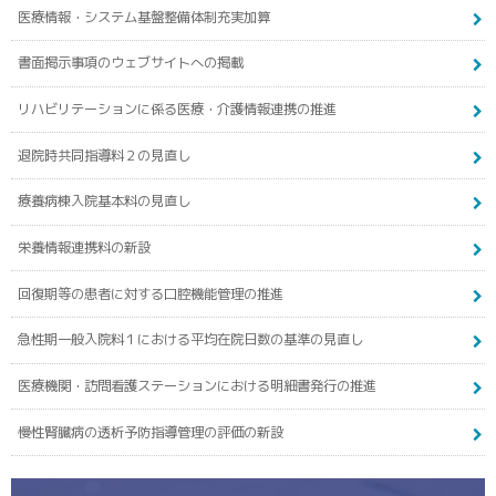
医療情報・システム基盤整備体制充実加算
書面掲示事項のウェブサイトへの掲載
リハビリテーションに係る医療・介護情報連携の推進
退院時共同指導料２の見直し
療養病棟入院基本料の見直し
栄養情報連携料の新設
回復期等の患者に対する口腔機能管理の推進
急性期一般入院料１における平均在院日数の基準の見直し
医療機関・訪問看護ステーションにおける明細書発行の推進
慢性腎臓病の透析予防指導管理の評価の新設