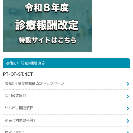
令和6年診療報酬改定
PT-OT-ST.NET
令和6年度診療報酬改定トップページ
個別改定項目
リハビリ関連項目
別表（対象患者等）
様式（医科）