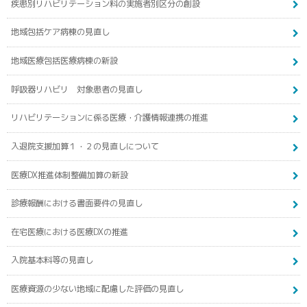
疾患別リハビリテーション料の実施者別区分の創設
地域包括ケア病棟の見直し
地域医療包括医療病棟の新設
呼吸器リハビリ 対象患者の見直し
リハビリテーションに係る医療・介護情報連携の推進
入退院支援加算１・２の見直しについて
医療DX推進体制整備加算の新設
診療報酬における書面要件の見直し
在宅医療における医療DXの推進
入院基本料等の見直し
医療資源の少ない地域に配慮した評価の見直し