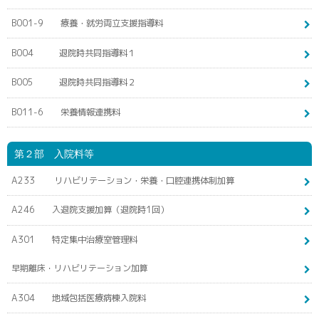
B001-9 療養・就労両立支援指導料
B004 退院時共同指導料１
B005 退院時共同指導料２
B011-6 栄養情報連携料
第２部 入院料等
A233 リハビリテーション・栄養・口腔連携体制加算
A246 入退院支援加算（退院時1回）
A301 特定集中治療室管理料
早期離床・リハビリテーション加算
A304 地域包括医療病棟入院料