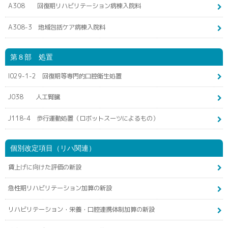
A308 回復期リハビリテーション病棟入院料
A308-3 地域包括ケア病棟入院料
第８部 処置
I029-1-2 回復期等専門的口腔衛生処置
J038 人工腎臓
J118-4 歩行運動処置（ロボットスーツによるもの）
個別改定項目（リハ関連）
賃上げに向けた評価の新設
急性期リハビリテーション加算の新設
リハビリテーション・栄養・口腔連携体制加算の新設