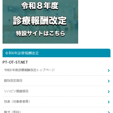
令和6年診療報酬改定
PT-OT-ST.NET
令和6年度診療報酬改定トップページ
個別改定項目
リハビリ関連項目
別表（対象患者等）
様式（医科）