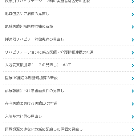
疾患別リハビリテーション料の実施者別区分の創設
地域包括ケア病棟の見直し
地域医療包括医療病棟の新設
呼吸器リハビリ 対象患者の見直し
リハビリテーションに係る医療・介護情報連携の推進
入退院支援加算１・２の見直しについて
医療DX推進体制整備加算の新設
診療報酬における書面要件の見直し
在宅医療における医療DXの推進
入院基本料等の見直し
医療資源の少ない地域に配慮した評価の見直し