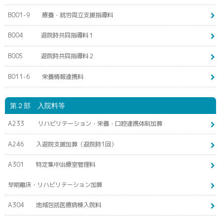
B001-9 療養・就労両立支援指導料
B004 退院時共同指導料１
B005 退院時共同指導料２
B011-6 栄養情報連携料
第２部 入院料等
A233 リハビリテーション・栄養・口腔連携体制加算
A246 入退院支援加算（退院時1回）
A301 特定集中治療室管理料
早期離床・リハビリテーション加算
A304 地域包括医療病棟入院料