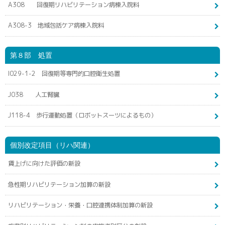
A308 回復期リハビリテーション病棟入院料
A308-3 地域包括ケア病棟入院料
第８部 処置
I029-1-2 回復期等専門的口腔衛生処置
J038 人工腎臓
J118-4 歩行運動処置（ロボットスーツによるもの）
個別改定項目（リハ関連）
賃上げに向けた評価の新設
急性期リハビリテーション加算の新設
リハビリテーション・栄養・口腔連携体制加算の新設