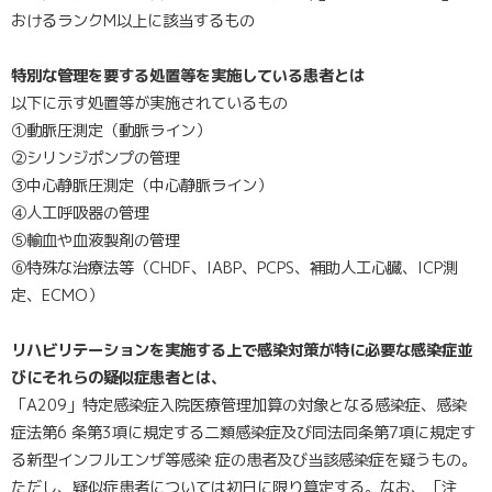
おけるランクM以上に該当するもの
特別な管理を要する処置等を実施している患者とは
以下に示す処置等が実施されているもの
①動脈圧測定（動脈ライン）
②シリンジポンプの管理
③中心静脈圧測定（中心静脈ライン）
④人工呼吸器の管理
⑤輸血や血液製剤の管理
⑥特殊な治療法等（CHDF、IABP、PCPS、補助人工心臓、ICP測
定、ECMO）
リハビリテーションを実施する上で感染対策が特に必要な感染症並
びにそれらの疑似症患者とは、
「A209」特定感染症入院医療管理加算の対象となる感染症、感染
症法第6 条第3項に規定する二類感染症及び同法同条第7項に規定す
る新型インフルエンザ等感染 症の患者及び当該感染症を疑うもの。
ただし、疑似症患者については初日に限り算定する。なお、「注