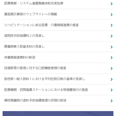
医療情報・システム基盤整備体制充実加算
書面掲示事項のウェブサイトへの掲載
リハビリテーションに係る医療・介護情報連携の推進
退院時共同指導料２の見直し
療養病棟入院基本料の見直し
栄養情報連携料の新設
回復期等の患者に対する口腔機能管理の推進
急性期一般入院料１における平均在院日数の基準の見直し
医療機関・訪問看護ステーションにおける明細書発行の推進
慢性腎臓病の透析予防指導管理の評価の新設