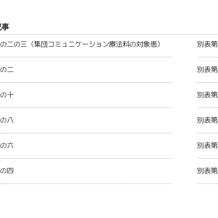
記事
の二の三（集団コミュニケーション療法料の対象患）
別表第
の二
別表第
の十
別表第
の八
別表第
の六
別表第
の四
別表第