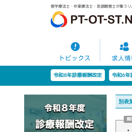
理学療法士・作業療法士・言語聴覚士が集うリ
令和8年診療報酬改定
令和6年
別表
障