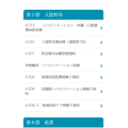
第２部 入院料等
A233 リハビリテーション・栄養・口腔連
携体制加算
A246 入退院支援加算（退院時1回）
A301 特定集中治療室管理料
早期離床・リハビリテーション加算
A304 地域包括医療病棟入院料
A308 回復期リハビリテーション病棟入院
料
A308-3 地域包括ケア病棟入院料
第８部 処置