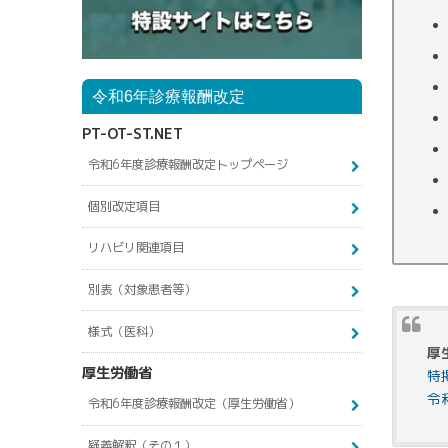
令和6年診療報酬改定
PT-OT-ST.NET
令和6年度診療報酬改定トップページ
個別改定項目
リハビリ関連項目
別表（対象患者等）
様式（医科）
厚
厚生労働省
特
令
令和6年度診療報酬改定（厚生労働省）
疑義解釈（その１）