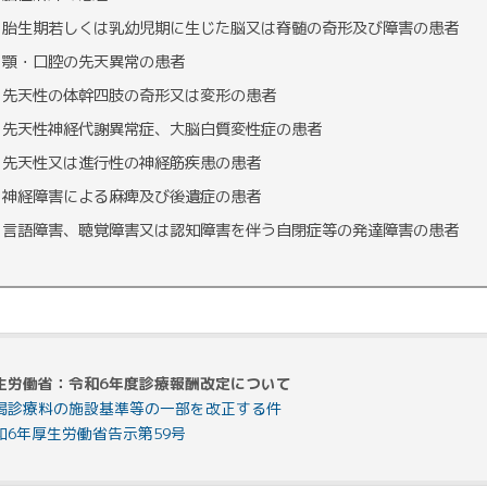
胎生期若しくは乳幼児期に生じた脳又は脊髄の奇形及び障害の患者
顎・口腔の先天異常の患者
先天性の体幹四肢の奇形又は変形の患者
先天性神経代謝異常症、大脳白質変性症の患者
先天性又は進行性の神経筋疾患の患者
神経障害による麻痺及び後遺症の患者
言語障害、聴覚障害又は認知障害を伴う自閉症等の発達障害の患者
生労働省：令和6年度診療報酬改定について
掲診療料の施設基準等の一部を改正する件
和6年厚生労働省告示第59号