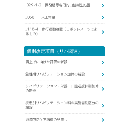
I029-1-2 回復期等専門的口腔衛生処置
J038 人工腎臓
J118-4 歩行運動処置（ロボットスーツによ
るもの）
個別改定項目（リハ関連）
賃上げに向けた評価の新設
急性期リハビリテーション加算の新設
リハビリテーション・栄養・口腔連携体制加算
の新設
疾患別リハビリテーション料の実施者別区分の
創設
地域包括ケア病棟の見直し