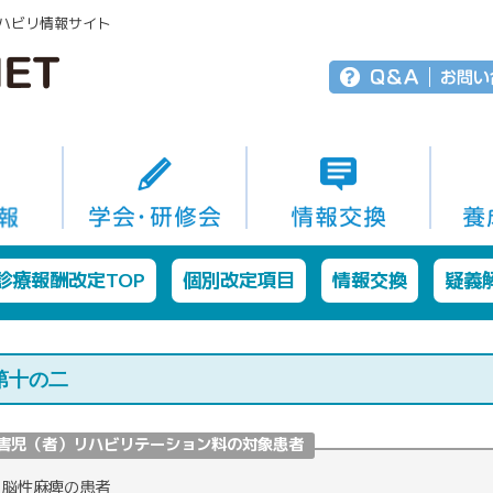
ハビリ情報サイト
診療報酬改定TOP
個別改定項目
情報交換
疑義
第十の二
害児（者）リハビリテーション料の対象患者
脳性麻痺の患者