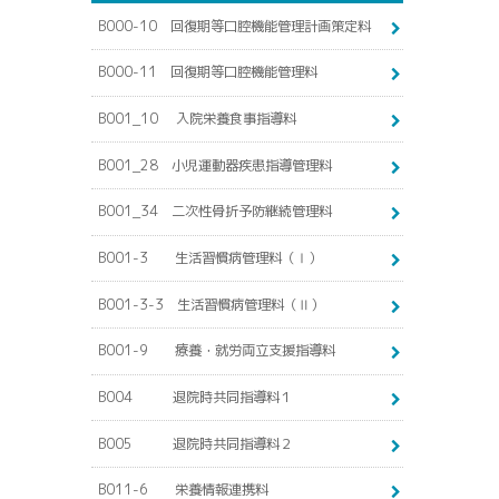
B000-10 回復期等口腔機能管理計画策定料
B000-11 回復期等口腔機能管理料
B001_10 入院栄養食事指導料
B001_28 小児運動器疾患指導管理料
B001_34 二次性骨折予防継続管理料
B001-3 生活習慣病管理料（Ⅰ）
B001-3-3 生活習慣病管理料（Ⅱ）
B001-9 療養・就労両立支援指導料
B004 退院時共同指導料１
B005 退院時共同指導料２
B011-6 栄養情報連携料